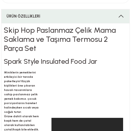
ÜRÜN ÖZELLİKLERİ
i
Skip Hop Paslanmaz Çelik Mama
Saklama ve Taşıma Termosu 2
Parça Set
i
Spark Style Insulated Food Jar
Miniklerin yemeklerini
su
etkileyici bir tarzda
paketleyin! Küçük
kişilikleri öne çıkaran
havalı tasarımlara
sahip paslanmaz çelik
yemek kabımız, çocuk
porsiyonlarını hareket
halindeyken sıcak veya
soğuk tutar.
Ürüne dahili olarak hem
kaşık hem de çatal
olarak kullanılabilen
çatal/kaşık bile ekledik.