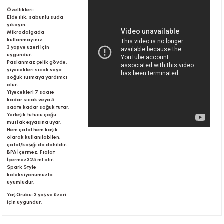
Özellikleri:
Elde ılık, sabunlu suda
yıkayın.
r
Mikrodalgada
kullanmayınız.
3 yaş ve üzeri için
uygundur.
Paslanmaz çelik gövde,
yiyecekleri sıcak veya
soğuk tutmaya yardımcı
olur.
Yiyecekleri 7 saate
kadar sıcak veya 5
saate kadar soğuk tutar.
Yerleşik tutucu çoğu
mutfak eşyasına uyar.
Hem çatal hem kaşık
olarak kullanılabilen,
çatal/kaşığı da dahildir.
BPA İçermez, Ftalat
İçermez325 ml alır.
Spark Style
koleksiyonumuzla
uyumludur.
Yaş Grubu: 3 yaş ve üzeri
için uygundur.