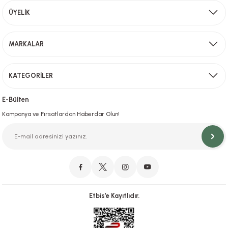
Aynı Gün Kargo
ÜYELİK
Sevkiyat depomuzda olan ürünler için hafta içi saat 15,00' a kadar verilen sipariş
MARKALAR
Gönder
KATEGORİLER
Hızlı Teslimat
İstanbul İçi Aynı Gün Teslimat
E-Bülten
Kampanya ve Fırsatlardan Haberdar Olun!
Orjinal Ürün Garantisi
Orijinal Ürün Garantisiyle Sorunsuz Alışverişin Adresi.
Etbis’e Kayıtlıdır.
Güvenli Alışveriş
İletişim