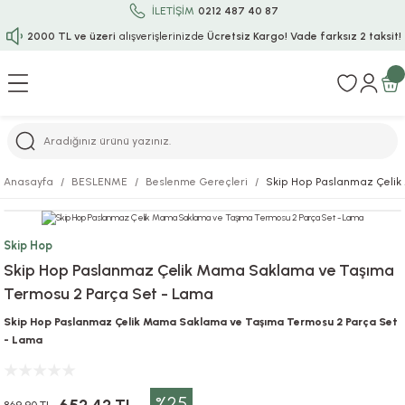
İLETİŞİM
0212 487 40 87
2000 TL ve üzeri
alışverişlerinizde
Ücretsiz Kargo!
Vade farksız 2 taksit!
Geri Dön
Geri Dön
Geri Dön
Geri Dön
Geri Dön
Geri Dön
Geri Dön
Geri Dön
Geri Dön
rı
uru
i
ı
epçe
Anasayfa
BESLENME
Beslenme Gereçleri
Skip Hop Paslanmaz Çelik
r
rı
 / Tattoos
leri
e
Skip Hop
ları
uarlar
Koruma
ık-Bıçak
e
Skip Hop Paslanmaz Çelik Mama Saklama ve Taşıma
Termosu 2 Parça Set - Lama
aklar
asyon Oyunları
ksesuarları
alzemeleri
bakları-Kase
rli Charm Bileklik
Skip Hop Paslanmaz Çelik Mama Saklama ve Taşıma Termosu 2 Parça Set
ğu
arları
lir İsimli Çocuk Altın Bileklik
- Lama
ri
antası
ünleri
%25