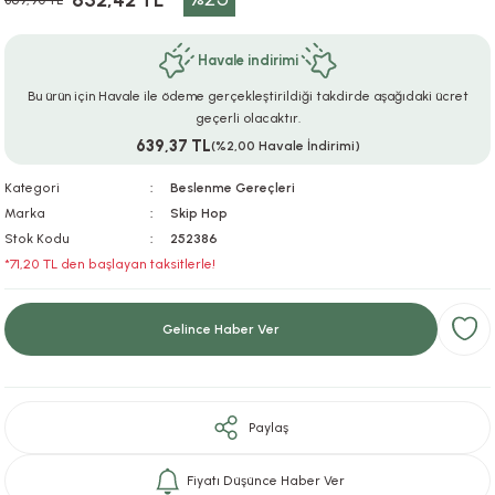
652,42 TL
869,90 TL
ar
r
e
i
Havale indirimi
lar
ları
ye Ekipmanları
ü
oslar
Bu ürün için Havale ile ödeme gerçekleştirildiği takdirde aşağıdaki ücret
geçerli olacaktır.
bilyaları
ncakları
639,37 TL
(%2,00 Havale İndirimi)
Kategori
Beslenme Gereçleri
esuarları
arı
ılıfları
Marka
Skip Hop
Stok Kodu
252386
k Aksesuarları
arı
lükleri
*71,20 TL den başlayan taksitlerle!
r
ı
lükleri
Gelince Haber Ver
rı
ar
sı
ı
Paylaş
ı
Fiyatı Düşünce Haber Ver