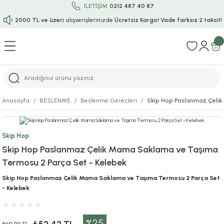
İLETİŞİM
0212 487 40 87
2000 TL ve üzeri
alışverişlerinizde
Ücretsiz Kargo!
Vade farksız 2 taksit!
Geri Dön
Geri Dön
Geri Dön
Geri Dön
Geri Dön
Geri Dön
Geri Dön
Geri Dön
Geri Dön
rı
uru
i
ı
epçe
Anasayfa
BESLENME
Beslenme Gereçleri
Skip Hop Paslanmaz Çelik
r
rı
 / Tattoos
leri
e
Skip Hop
ları
uarlar
Koruma
ık-Bıçak
e
Skip Hop Paslanmaz Çelik Mama Saklama ve Taşıma
Termosu 2 Parça Set - Kelebek
aklar
asyon Oyunları
ksesuarları
alzemeleri
bakları-Kase
rli Charm Bileklik
Skip Hop Paslanmaz Çelik Mama Saklama ve Taşıma Termosu 2 Parça Set
ğu
arları
lir İsimli Çocuk Altın Bileklik
- Kelebek
ri
antası
ünleri
%25