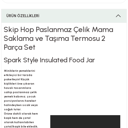
ÜRÜN ÖZELLİKLERİ
i
Skip Hop Paslanmaz Çelik Mama
Saklama ve Taşıma Termosu 2
Parça Set
i
Spark Style Insulated Food Jar
Miniklerin yemeklerini
su
etkileyici bir tarzda
paketleyin! Küçük
kişilikleri öne çıkaran
havalı tasarımlara
sahip paslanmaz çelik
yemek kabımız, çocuk
porsiyonlarını hareket
halindeyken sıcak veya
soğuk tutar.
Ürüne dahili olarak hem
kaşık hem de çatal
olarak kullanılabilen
çatal/kaşık bile ekledik.