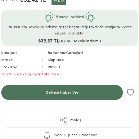
652,42 TL
869,90 TL
ar
r
e
i
Havale indirimi
lar
ları
ye Ekipmanları
ü
oslar
Bu ürün için Havale ile ödeme gerçekleştirildiği takdirde aşağıdaki ücret
geçerli olacaktır.
bilyaları
ncakları
639,37 TL
(%2,00 Havale İndirimi)
Kategori
Beslenme Gereçleri
esuarları
arı
ılıfları
Marka
Skip Hop
Stok Kodu
252381
k Aksesuarları
arı
lükleri
*71,20 TL den başlayan taksitlerle!
r
ı
lükleri
Gelince Haber Ver
rı
ar
sı
ı
Paylaş
ı
Fiyatı Düşünce Haber Ver