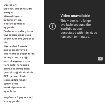
Özellikleri:
Elde ılık, sabunlu suda
yıkayın.
r
Mikrodalgada
kullanmayınız.
3 yaş ve üzeri için
uygundur.
Paslanmaz çelik gövde,
yiyecekleri sıcak veya
soğuk tutmaya yardımcı
olur.
Yiyecekleri 7 saate
kadar sıcak veya 5
saate kadar soğuk tutar.
Yerleşik tutucu çoğu
mutfak eşyasına uyar.
Hem çatal hem kaşık
olarak kullanılabilen,
çatal/kaşığı da dahildir.
BPA İçermez, Ftalat
İçermez325 ml alır.
Spark Style
koleksiyonumuzla
uyumludur.
Yaş Grubu: 3 yaş ve üzeri
için uygundur.