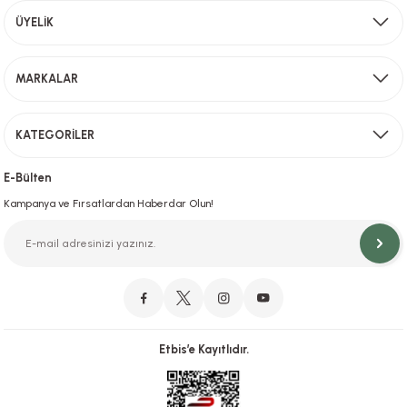
Aynı Gün Kargo
ÜYELİK
Sevkiyat depomuzda olan ürünler için hafta içi saat 15,00' a kadar verilen sipariş
MARKALAR
Gönder
KATEGORİLER
Hızlı Teslimat
İstanbul İçi Aynı Gün Teslimat
E-Bülten
Kampanya ve Fırsatlardan Haberdar Olun!
Orjinal Ürün Garantisi
Orijinal Ürün Garantisiyle Sorunsuz Alışverişin Adresi.
Etbis’e Kayıtlıdır.
Güvenli Alışveriş
İletişim