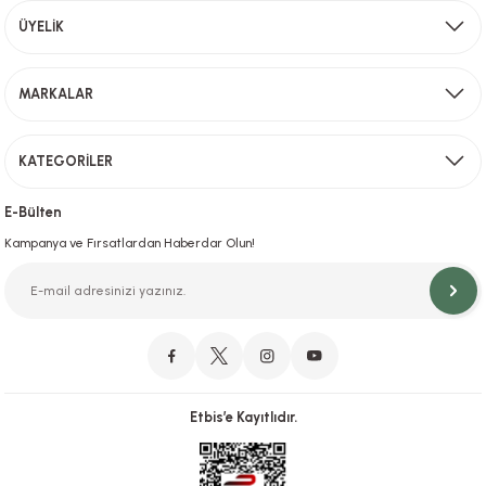
Aynı Gün Kargo
ÜYELİK
Sevkiyat depomuzda olan ürünler için hafta içi saat 15,00' a kadar verilen sipariş
MARKALAR
Gönder
KATEGORİLER
Hızlı Teslimat
İstanbul İçi Aynı Gün Teslimat
E-Bülten
Kampanya ve Fırsatlardan Haberdar Olun!
Orjinal Ürün Garantisi
Orijinal Ürün Garantisiyle Sorunsuz Alışverişin Adresi.
Etbis’e Kayıtlıdır.
Güvenli Alışveriş
İletişim