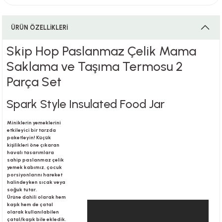
ÜRÜN ÖZELLİKLERİ
i
Skip Hop Paslanmaz Çelik Mama
Saklama ve Taşıma Termosu 2
Parça Set
i
Spark Style Insulated Food Jar
Miniklerin yemeklerini
su
etkileyici bir tarzda
paketleyin! Küçük
kişilikleri öne çıkaran
havalı tasarımlara
sahip paslanmaz çelik
yemek kabımız, çocuk
porsiyonlarını hareket
halindeyken sıcak veya
soğuk tutar.
Ürüne dahili olarak hem
kaşık hem de çatal
olarak kullanılabilen
çatal/kaşık bile ekledik.