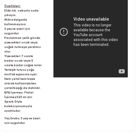
Özellikleri:
Elde ılık, sabunlu suda
yıkayın.
r
Mikrodalgada
kullanmayınız.
3 yaş ve üzeri için
uygundur.
Paslanmaz çelik gövde,
yiyecekleri sıcak veya
soğuk tutmaya yardımcı
olur.
Yiyecekleri 7 saate
kadar sıcak veya 5
saate kadar soğuk tutar.
Yerleşik tutucu çoğu
mutfak eşyasına uyar.
Hem çatal hem kaşık
olarak kullanılabilen,
çatal/kaşığı da dahildir.
BPA İçermez, Ftalat
İçermez325 ml alır.
Spark Style
koleksiyonumuzla
uyumludur.
Yaş Grubu: 3 yaş ve üzeri
için uygundur.