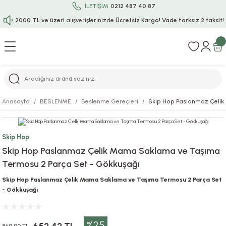
İLETİŞİM
0212 487 40 87
2000 TL ve üzeri
alışverişlerinizde
Ücretsiz Kargo!
Vade farksız 2 taksit!
Geri Dön
Geri Dön
Geri Dön
Geri Dön
Geri Dön
Geri Dön
Geri Dön
Geri Dön
Geri Dön
rı
uru
i
ı
epçe
Anasayfa
BESLENME
Beslenme Gereçleri
Skip Hop Paslanmaz Çelik
r
rı
 / Tattoos
leri
e
Skip Hop
ları
uarlar
Koruma
ık-Bıçak
e
Skip Hop Paslanmaz Çelik Mama Saklama ve Taşıma
Termosu 2 Parça Set - Gökkuşağı
aklar
asyon Oyunları
ksesuarları
alzemeleri
bakları-Kase
rli Charm Bileklik
Skip Hop Paslanmaz Çelik Mama Saklama ve Taşıma Termosu 2 Parça Set
ğu
arları
lir İsimli Çocuk Altın Bileklik
- Gökkuşağı
ri
antası
ünleri
%25