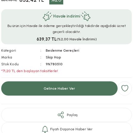
652,42 TL
869,90 TL
ar
r
e
i
Havale indirimi
lar
ları
ye Ekipmanları
ü
oslar
Bu ürün için Havale ile ödeme gerçekleştirildiği takdirde aşağıdaki ücret
geçerli olacaktır.
bilyaları
ncakları
639,37 TL
(%2,00 Havale İndirimi)
Kategori
Beslenme Gereçleri
esuarları
arı
ılıfları
Marka
Skip Hop
Stok Kodu
9N780510
k Aksesuarları
arı
lükleri
*71,20 TL den başlayan taksitlerle!
r
ı
lükleri
Gelince Haber Ver
rı
ar
sı
ı
Paylaş
ı
Fiyatı Düşünce Haber Ver