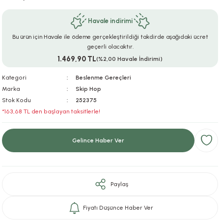
ar
r
e
i
Havale indirimi
lar
ları
ye Ekipmanları
ü
oslar
Bu ürün için Havale ile ödeme gerçekleştirildiği takdirde aşağıdaki ücret
geçerli olacaktır.
1.469,90 TL
(%2,00 Havale İndirimi)
bilyaları
ncakları
Kategori
Beslenme Gereçleri
esuarları
arı
ılıfları
Marka
Skip Hop
Stok Kodu
252375
k Aksesuarları
arı
lükleri
*163,68 TL den başlayan taksitlerle!
r
ı
lükleri
Gelince Haber Ver
rı
ar
sı
ı
Paylaş
ı
Fiyatı Düşünce Haber Ver