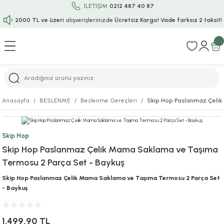
İLETİŞİM
0212 487 40 87
2000 TL ve üzeri
alışverişlerinizde
Ücretsiz Kargo!
Vade farksız 2 taksit!
Geri Dön
Geri Dön
Geri Dön
Geri Dön
Geri Dön
Geri Dön
Geri Dön
Geri Dön
Geri Dön
rı
uru
i
ı
epçe
Anasayfa
BESLENME
Beslenme Gereçleri
Skip Hop Paslanmaz Çelik
r
rı
 / Tattoos
leri
e
Skip Hop
ları
uarlar
Koruma
ık-Bıçak
e
Skip Hop Paslanmaz Çelik Mama Saklama ve Taşıma
Termosu 2 Parça Set - Baykuş
aklar
asyon Oyunları
ksesuarları
alzemeleri
bakları-Kase
rli Charm Bileklik
Skip Hop Paslanmaz Çelik Mama Saklama ve Taşıma Termosu 2 Parça Set
ğu
arları
lir İsimli Çocuk Altın Bileklik
- Baykuş
ri
antası
ünleri
1.499,90 TL