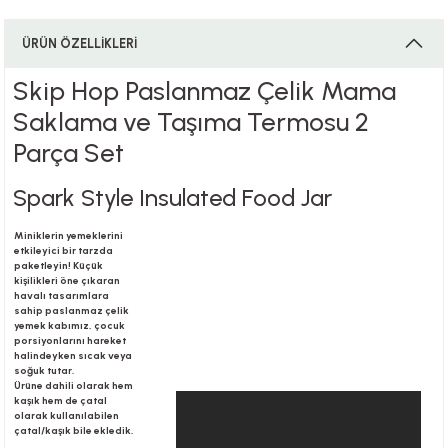
ÜRÜN ÖZELLİKLERİ
i
Skip Hop Paslanmaz Çelik Mama
Saklama ve Taşıma Termosu 2
Parça Set
i
Spark Style Insulated Food Jar
Miniklerin yemeklerini
etkileyici bir tarzda
su
paketleyin! Küçük
kişilikleri öne çıkaran
havalı tasarımlara
sahip paslanmaz çelik
yemek kabımız, çocuk
porsiyonlarını hareket
halindeyken sıcak veya
soğuk tutar.
Ürüne dahili olarak hem
kaşık hem de çatal
olarak kullanılabilen
çatal/kaşık bile ekledik.