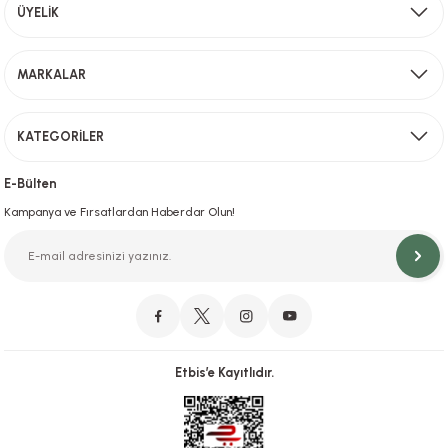
Aynı Gün Kargo
ÜYELİK
Sevkiyat depomuzda olan ürünler için hafta içi saat 15,00' a kadar verilen sipariş
MARKALAR
Gönder
KATEGORİLER
Hızlı Teslimat
İstanbul İçi Aynı Gün Teslimat
E-Bülten
Kampanya ve Fırsatlardan Haberdar Olun!
Orjinal Ürün Garantisi
Orijinal Ürün Garantisiyle Sorunsuz Alışverişin Adresi.
Etbis’e Kayıtlıdır.
Güvenli Alışveriş
İletişim