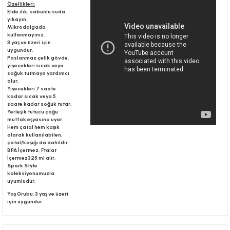
Özellikleri:
Elde ılık, sabunlu suda
yıkayın.
Mikrodalgada
r
kullanmayınız.
3 yaş ve üzeri için
uygundur.
Paslanmaz çelik gövde,
yiyecekleri sıcak veya
soğuk tutmaya yardımcı
olur.
Yiyecekleri 7 saate
kadar sıcak veya 5
saate kadar soğuk tutar.
Yerleşik tutucu çoğu
mutfak eşyasına uyar.
Hem çatal hem kaşık
olarak kullanılabilen,
çatal/kaşığı da dahildir.
BPA İçermez, Ftalat
İçermez325 ml alır.
Spark Style
koleksiyonumuzla
uyumludur.
Yaş Grubu: 3 yaş ve üzeri
için uygundur.