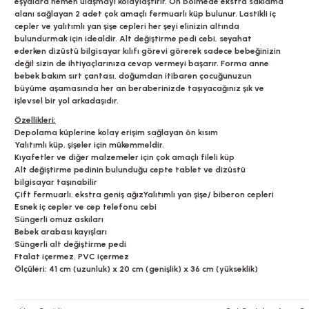
eşyalara hemen ulaşmayı kolaylaştırır. Ön bölmede ekstra saklama
alanı sağlayan 2 adet çok amaçlı fermuarlı küp bulunur. Lastikli iç
cepler ve yalıtımlı yan şişe cepleri her şeyi elinizin altında
bulundurmak için idealdir. Alt değiştirme pedi cebi, seyahat
ederken dizüstü bilgisayar kılıfı görevi görerek sadece bebeğinizin
değil sizin de ihtiyaçlarınıza cevap vermeyi başarır. Forma anne
bebek bakım sırt çantası, doğumdan itibaren çocuğunuzun
büyüme aşamasında her an beraberinizde taşıyacağınız şık ve
işlevsel bir yol arkadaşıdır.
Özellikleri:
Depolama küplerine kolay erişim sağlayan ön kısım
Yalıtımlı küp, şişeler için mükemmeldir.
Kıyafetler ve diğer malzemeler için çok amaçlı fileli küp
Alt değiştirme pedinin bulunduğu cepte tablet ve dizüstü
bilgisayar taşınabilir
Çift fermuarlı, ekstra geniş ağızYalıtımlı yan şişe/ biberon cepleri
Esnek iç cepler ve cep telefonu cebi
Süngerli omuz askıları
Bebek arabası kayışları
Süngerli alt değiştirme pedi
Ftalat içermez, PVC içermez
Ölçüleri: 41 cm (uzunluk) x 20 cm (genişlik) x 36 cm (yükseklik)