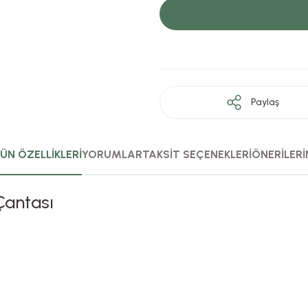
Paylaş
ÜN ÖZELLİKLERİ
YORUMLAR
TAKSİT SEÇENEKLERİ
ÖNERİLERİ
Çantası