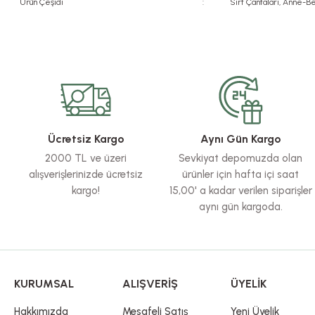
Ürün Çeşidi
:
Sırt Çantaları, Anne-B
Bu ürünün fiyat bilgisi, resim, ürün açıklamalarında ve diğer konularda yete
Görüş ve önerileriniz için teşekkür ederiz.
Ürün resmi kalitesiz, bozuk veya görüntülenemiyor.
Ürün açıklamasında eksik bilgiler bulunuyor.
Ürün bilgilerinde hatalar bulunuyor.
Ücretsiz Kargo
Aynı Gün Kargo
Ürün fiyatı diğer sitelerden daha pahalı.
2000 TL ve üzeri
Sevkiyat depomuzda olan
Bu ürüne benzer farklı alternatifler olmalı.
alışverişlerinizde ücretsiz
ürünler için hafta içi saat
kargo!
15,00' a kadar verilen siparişler
aynı gün kargoda.
KURUMSAL
ALIŞVERİŞ
ÜYELİK
Hakkımızda
Mesafeli Satış
Yeni Üyelik