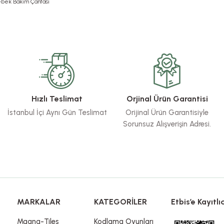
ebek Bakım Çantası
rsiz gördüğünüz noktaları öneri formunu kullanarak tarafımıza iletebilirsiniz.
Bu ürüne ilk yorumu siz yapın!
Yorum Yaz
Hızlı Teslimat
Orjinal Ürün Garantisi
İstanbul İçi Aynı Gün Teslimat
Orijinal Ürün Garantisiyle
Sorunsuz Alışverişin Adresi.
Gönder
MARKALAR
KATEGORİLER
Etbis’e Kayıtlıd
Magna-Tiles
Kodlama Oyunları