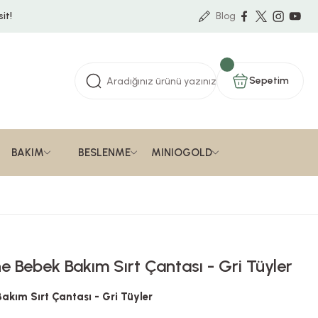
it!
Blog
Sepetim
BAKIM
BESLENME
MINIOGOLD
 Bebek Bakım Sırt Çantası - Gri Tüyler
kım Sırt Çantası - Gri Tüyler