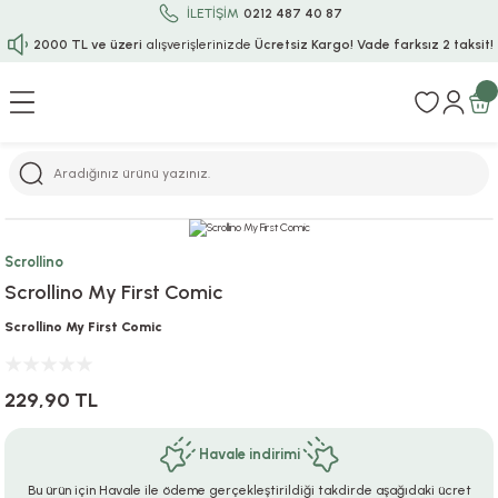
İLETİŞİM
0212 487 40 87
2000 TL ve üzeri
alışverişlerinizde
Ücretsiz Kargo!
Vade farksız 2 taksit!
Geri Dön
Geri Dön
Geri Dön
Geri Dön
Geri Dön
Geri Dön
Geri Dön
Geri Dön
Geri Dön
rı
uru
i
ı
epçe
r
rı
 / Tattoos
leri
e
Scrollino
Scrollino My First Comic
ları
uarlar
Koruma
ık-Bıçak
e
Scrollino My First Comic
aklar
asyon Oyunları
ksesuarları
alzemeleri
bakları-Kase
rli Charm Bileklik
229,90 TL
ğu
arları
lir İsimli Çocuk Altın Bileklik
Havale indirimi
ri
antası
ünleri
Bu ürün için Havale ile ödeme gerçekleştirildiği takdirde aşağıdaki ücret