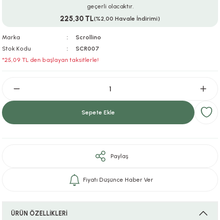
geçerli olacaktır.
ar
r
e
i
225,30 TL
(%2,00 Havale İndirimi)
lar
ları
ye Ekipmanları
ü
oslar
Marka
Scrollino
Stok Kodu
SCR007
*25,09 TL den başlayan taksitlerle!
bilyaları
ncakları
esuarları
arı
ılıfları
k Aksesuarları
arı
lükleri
Sepete Ekle
r
ı
lükleri
Paylaş
rı
ar
sı
Fiyatı Düşünce Haber Ver
ı
ı
ÜRÜN ÖZELLİKLERİ