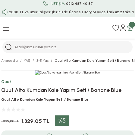
İLETİŞİM
0212 487 40 87
2000 TL ve üzeri
alışverişlerinizde
Ücretsiz Kargo!
Vade farksız 2 taksit!
Geri Dön
Geri Dön
Geri Dön
Geri Dön
Geri Dön
Geri Dön
Geri Dön
Geri Dön
Geri Dön
rı
uru
i
ı
epçe
Anasayfa
YAŞ
3-5 Yaş
Quut Alto Kumdan Kale Yapım Seti / Banane B
r
rı
 / Tattoos
leri
e
Quut
ları
uarlar
Koruma
ık-Bıçak
e
Quut Alto Kumdan Kale Yapım Seti / Banane Blue
aklar
asyon Oyunları
ksesuarları
alzemeleri
bakları-Kase
rli Charm Bileklik
Quut Alto Kumdan Kale Yapım Seti / Banane Blue
ğu
arları
lir İsimli Çocuk Altın Bileklik
%5
1.329,05 TL
1.399,00 TL
ri
antası
ünleri