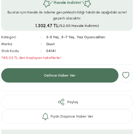
Havale indirimi
ar
r
e
i
Bu ürün için Havale ile ödeme gerçekleştirildiği takdirde aşağıdaki ücret
geçerli olacaktır.
lar
ları
ye Ekipmanları
ü
oslar
1.302,47 TL
(%2,00 Havale İndirimi)
bilyaları
ncakları
Kategori
3-5 Yaş
,
5-7 Yaş
,
Yaz Oyuncakları
Marka
Quut
Stok Kodu
04141
esuarları
arı
ılıfları
*145,03 TL den başlayan taksitlerle!
k Aksesuarları
arı
lükleri
Gelince Haber Ver
r
ı
lükleri
rı
ar
sı
Paylaş
ı
Fiyatı Düşünce Haber Ver
ı