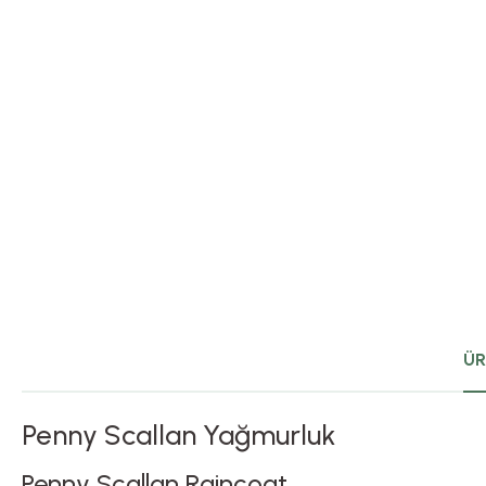
ÜR
Penny Scallan Yağmurluk
Penny Scallan Raincoat