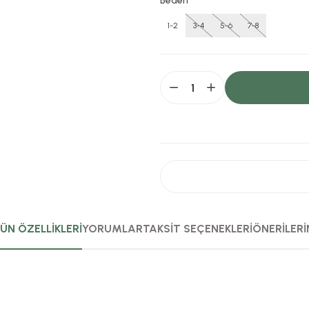
Beden
1-2
3-4
5-6
7-8
ÜN ÖZELLİKLERİ
YORUMLAR
TAKSİT SEÇENEKLERİ
ÖNERİLERİ