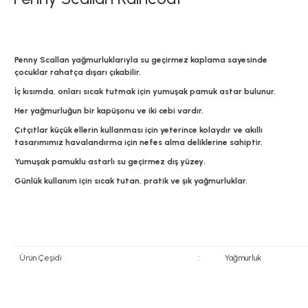
Penny Scallan yağmurluklarıyla su geçirmez kaplama sayesinde
çocuklar rahatça dışarı çıkabilir.
İç kısımda, onları sıcak tutmak için yumuşak pamuk astar bulunur.
Her yağmurluğun bir kapüşonu ve iki cebi vardır.
Çıtçıtlar küçük ellerin kullanması için yeterince kolaydır ve akıllı
tasarımımız havalandırma için nefes alma deliklerine sahiptir.
Yumuşak pamuklu astarlı su geçirmez dış yüzey.
Günlük kullanım için sıcak tutan, pratik ve şık yağmurluklar.
Ürün Çeşidi
:
Yağmurluk
Bu ürünün fiyat bilgisi, resim, ürün açıklamalarında ve diğer konularda yete