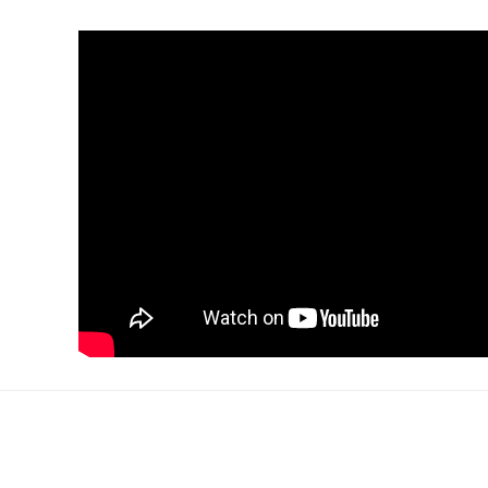
rsiz gördüğünüz noktaları öneri formunu kullanarak tarafımıza iletebilirsiniz.