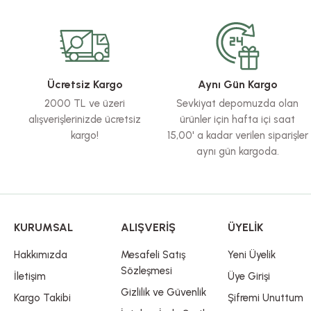
Görüş ve önerileriniz için teşekkür ederiz.
Ürün resmi kalitesiz, bozuk veya görüntülenemiyor.
Ürün açıklamasında eksik bilgiler bulunuyor.
Ürün bilgilerinde hatalar bulunuyor.
Ücretsiz Kargo
Aynı Gün Kargo
Ürün fiyatı diğer sitelerden daha pahalı.
2000 TL ve üzeri
Sevkiyat depomuzda olan
Bu ürüne benzer farklı alternatifler olmalı.
alışverişlerinizde ücretsiz
ürünler için hafta içi saat
kargo!
15,00' a kadar verilen siparişler
aynı gün kargoda.
KURUMSAL
ALIŞVERİŞ
ÜYELİK
Hakkımızda
Mesafeli Satış
Yeni Üyelik
Sözleşmesi
İletişim
Üye Girişi
Gizlilik ve Güvenlik
Kargo Takibi
Şifremi Unuttum