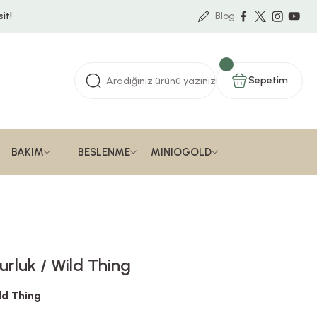
it!
Blog
Sepetim
BAKIM
BESLENME
MINIOGOLD
rluk / Wild Thing
ld Thing