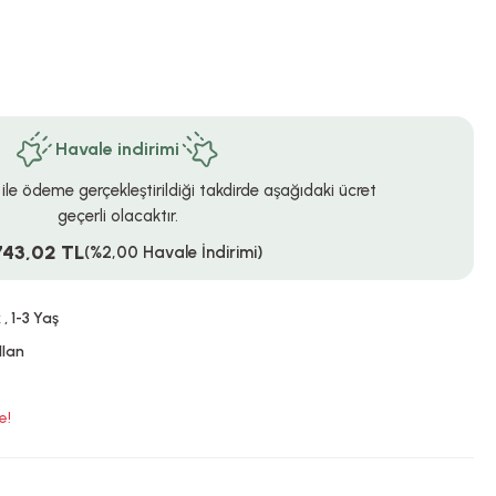
Havale indirimi
 ile ödeme gerçekleştirildiği takdirde aşağıdaki ücret
geçerli olacaktır.
743,02 TL
(%2,00 Havale İndirimi)
k
,
1-3 Yaş
llan
e!