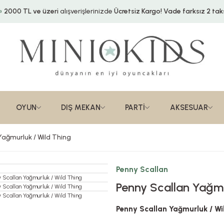
2000 TL ve üzeri
alışverişlerinizde
Ücretsiz Kargo!
Vade farksız 2 taks
OYUN
DIŞ MEKAN
PARTİ
AKSESUAR
Yağmurluk / Wild Thing
Penny Scallan
Penny Scallan Yağmu
Penny Scallan Yağmurluk / Wi