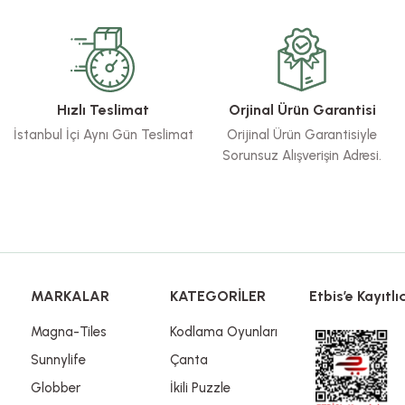
Bu ürüne ilk yorumu siz yapın!
Yorum Yaz
Hızlı Teslimat
Orjinal Ürün Garantisi
İstanbul İçi Aynı Gün Teslimat
Orijinal Ürün Garantisiyle
Sorunsuz Alışverişin Adresi.
Gönder
MARKALAR
KATEGORİLER
Etbis’e Kayıtlıd
Magna-Tiles
Kodlama Oyunları
Sunnylife
Çanta
Globber
İkili Puzzle