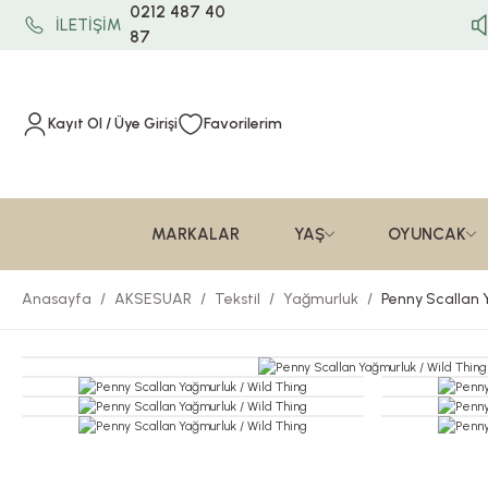
0212 487 40
İLETİŞİM
87
Kayıt Ol / Üye Girişi
Favorilerim
MARKALAR
YAŞ
OYUNCAK
Anasayfa
AKSESUAR
Tekstil
Yağmurluk
Penny Scallan 