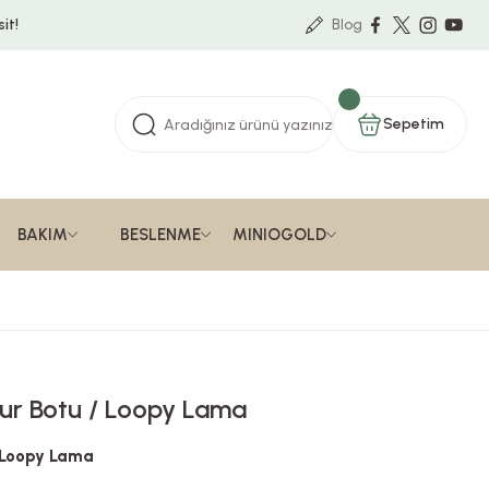
it!
Blog
Sepetim
BAKIM
BESLENME
MINIOGOLD
ur Botu / Loopy Lama
 Loopy Lama