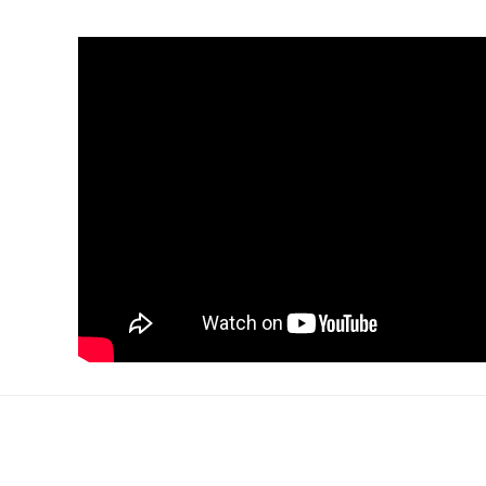
rsiz gördüğünüz noktaları öneri formunu kullanarak tarafımıza iletebilirsiniz.