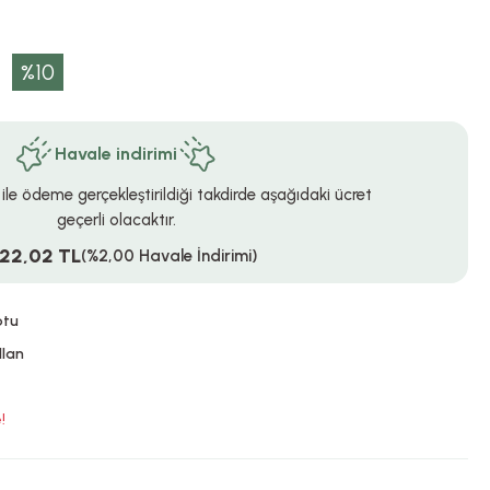
%10
Havale indirimi
 ile ödeme gerçekleştirildiği takdirde aşağıdaki ücret
geçerli olacaktır.
322,02 TL
(%2,00 Havale İndirimi)
otu
llan
!