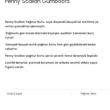
Penny Scallan Gumboots
Penny Scallan Yağmur Botu, suya dayanıklı kauçuktan üretilmiş ve
astarı pamuktan işlenmiştir.
Yağmurlu gün maceralarında büyüyen ayakları tamamen kuru
tutar!
Yumuşak kauçuk lastik yağmur botu tüm gün giyilebilecek kadar
rahattır.
Penny Scallan yağmur botu içerisi sevimli tema deseniyle kaplıdır.
Lastikli kenarlar, parmak koruması ve arkada sevimli silikon çapa
figürü vardır.
Ürün Çeşidi
:
Yağmur Botu
Bu ürünün fiyat bilgisi, resim, ürün açıklamalarında ve diğer konularda yete