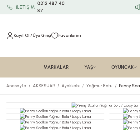
0212 487 40
İLETİŞİM
87
Kayıt Ol / Üye Girişi
Favorilerim
MARKALAR
YAŞ
OYUNCAK
Anasayfa
AKSESUAR
Ayakkabı
Yağmur Botu
Penny Sca