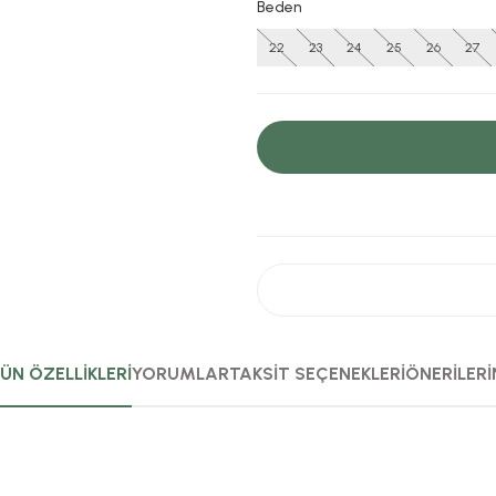
Beden
22
23
24
25
26
27
ÜN ÖZELLİKLERİ
YORUMLAR
TAKSİT SEÇENEKLERİ
ÖNERİLERİ