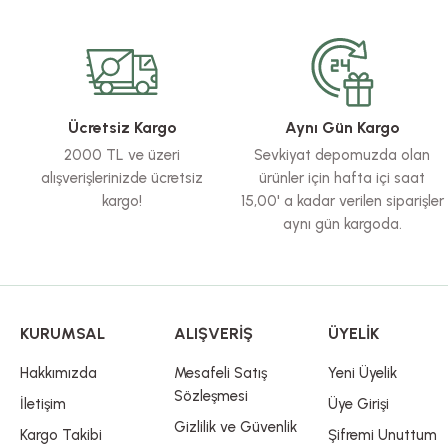
Görüş ve önerileriniz için teşekkür ederiz.
Ürün resmi kalitesiz, bozuk veya görüntülenemiyor.
Ürün açıklamasında eksik bilgiler bulunuyor.
Ürün bilgilerinde hatalar bulunuyor.
Ücretsiz Kargo
Aynı Gün Kargo
Ürün fiyatı diğer sitelerden daha pahalı.
2000 TL ve üzeri
Sevkiyat depomuzda olan
Bu ürüne benzer farklı alternatifler olmalı.
alışverişlerinizde ücretsiz
ürünler için hafta içi saat
kargo!
15,00' a kadar verilen siparişler
aynı gün kargoda.
KURUMSAL
ALIŞVERİŞ
ÜYELİK
Hakkımızda
Mesafeli Satış
Yeni Üyelik
Sözleşmesi
İletişim
Üye Girişi
Gizlilik ve Güvenlik
Kargo Takibi
Şifremi Unuttum