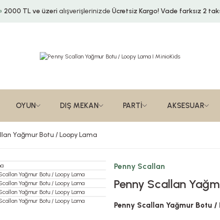
2000 TL ve üzeri
alışverişlerinizde
Ücretsiz Kargo!
Vade farksız 2 taks
OYUN
DIŞ MEKAN
PARTİ
AKSESUAR
llan Yağmur Botu / Loopy Lama
Penny Scallan
Penny Scallan Yağm
Penny Scallan Yağmur Botu /