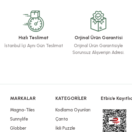
Bu ürüne ilk yorumu siz yapın!
Yorum Yaz
Hızlı Teslimat
Orjinal Ürün Garantisi
İstanbul İçi Aynı Gün Teslimat
Orijinal Ürün Garantisiyle
Sorunsuz Alışverişin Adresi.
Gönder
MARKALAR
KATEGORİLER
Etbis’e Kayıtlıd
Magna-Tiles
Kodlama Oyunları
Sunnylife
Çanta
Globber
İkili Puzzle