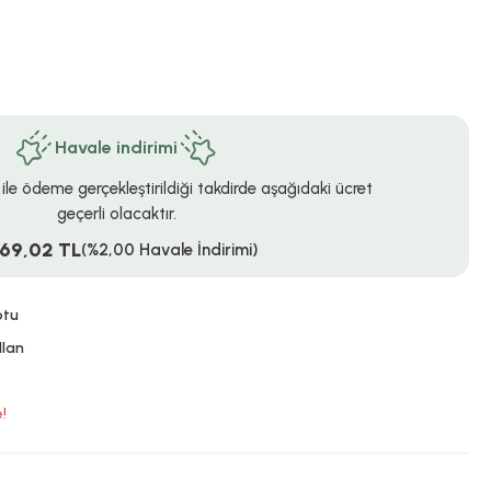
Havale indirimi
 ile ödeme gerçekleştirildiği takdirde aşağıdaki ücret
geçerli olacaktır.
469,02 TL
(%2,00 Havale İndirimi)
otu
llan
!