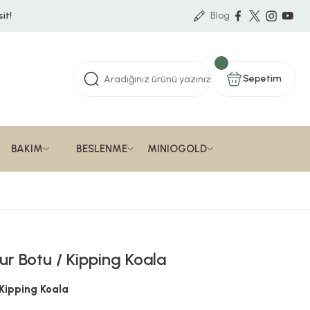
it!
Blog
Sepetim
BAKIM
BESLENME
MINIOGOLD
r Botu / Kipping Koala
Kipping Koala