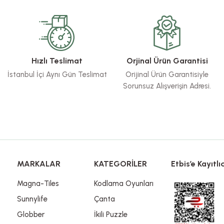
Bu ürüne ilk yorumu siz yapın!
Yorum Yaz
Hızlı Teslimat
Orjinal Ürün Garantisi
İstanbul İçi Aynı Gün Teslimat
Orijinal Ürün Garantisiyle
Sorunsuz Alışverişin Adresi.
Gönder
MARKALAR
KATEGORİLER
Etbis’e Kayıtlıd
Magna-Tiles
Kodlama Oyunları
Sunnylife
Çanta
Globber
İkili Puzzle