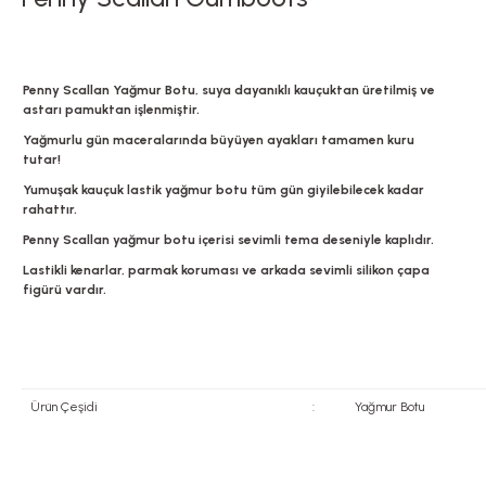
Penny Scallan Yağmur Botu, suya dayanıklı kauçuktan üretilmiş ve
astarı pamuktan işlenmiştir.
Yağmurlu gün maceralarında büyüyen ayakları tamamen kuru
tutar!
Yumuşak kauçuk lastik yağmur botu tüm gün giyilebilecek kadar
rahattır.
Penny Scallan yağmur botu içerisi sevimli tema deseniyle kaplıdır.
Lastikli kenarlar, parmak koruması ve arkada sevimli silikon çapa
figürü vardır.
Ürün Çeşidi
:
Yağmur Botu
Bu ürünün fiyat bilgisi, resim, ürün açıklamalarında ve diğer konularda yete