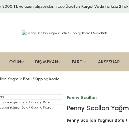
2000 TL ve üzeri
alışverişlerinizde
Ücretsiz Kargo!
Vade farksız 2 taks
OYUN
DIŞ MEKAN
PARTİ
AKSESUAR
lan Yağmur Botu / Kipping Koala
Penny Scallan
Penny Scallan Yağmu
Penny Scallan Yağmur Botu / 