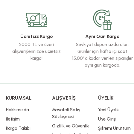
Görüş ve önerileriniz için teşekkür ederiz.
Ürün resmi kalitesiz, bozuk veya görüntülenemiyor.
Ürün açıklamasında eksik bilgiler bulunuyor.
Ürün bilgilerinde hatalar bulunuyor.
Ücretsiz Kargo
Aynı Gün Kargo
Ürün fiyatı diğer sitelerden daha pahalı.
2000 TL ve üzeri
Sevkiyat depomuzda olan
Bu ürüne benzer farklı alternatifler olmalı.
alışverişlerinizde ücretsiz
ürünler için hafta içi saat
kargo!
15,00' a kadar verilen siparişler
aynı gün kargoda.
KURUMSAL
ALIŞVERİŞ
ÜYELİK
Hakkımızda
Mesafeli Satış
Yeni Üyelik
Sözleşmesi
İletişim
Üye Girişi
Gizlilik ve Güvenlik
Kargo Takibi
Şifremi Unuttum