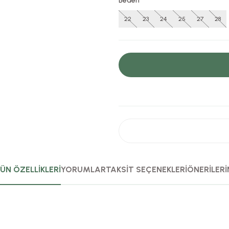
Beden
22
23
24
25
27
28
ÜN ÖZELLİKLERİ
YORUMLAR
TAKSİT SEÇENEKLERİ
ÖNERİLERİ