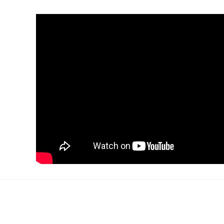
rsiz gördüğünüz noktaları öneri formunu kullanarak tarafımıza iletebilirsiniz.