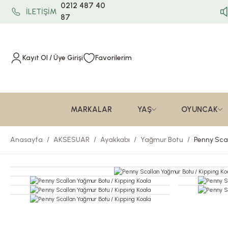
0212 487 40
İLETİŞİM
87
Kayıt Ol / Üye Girişi
Favorilerim
MARKALAR
YAŞ
OYUNCAK
Anasayfa
AKSESUAR
Ayakkabı
Yağmur Botu
Penny Scal