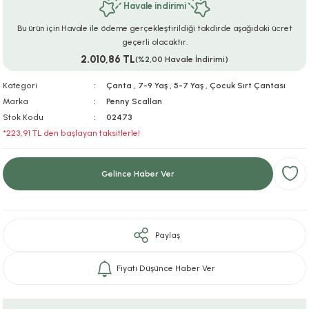
Havale indirimi
ar
r
e
i
Bu ürün için Havale ile ödeme gerçekleştirildiği takdirde aşağıdaki ücret
geçerli olacaktır.
lar
ları
ye Ekipmanları
ü
oslar
2.010,86 TL
(%2,00 Havale İndirimi)
bilyaları
ncakları
Kategori
Çanta
,
7-9 Yaş
,
5-7 Yaş
,
Çocuk Sırt Çantası
Marka
Penny Scallan
Stok Kodu
02473
esuarları
arı
ılıfları
*223,91 TL den başlayan taksitlerle!
k Aksesuarları
arı
lükleri
Gelince Haber Ver
r
ı
lükleri
rı
ar
sı
Paylaş
ı
Fiyatı Düşünce Haber Ver
ı