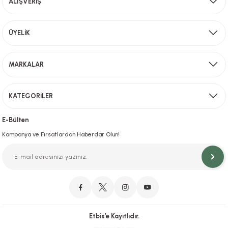
ALIŞVERİŞ
Bu ürüne benzer farklı alternatifler olmalı.
Aynı Gün Kargo
ÜYELİK
Sevkiyat depomuzda olan ürünler için hafta içi saat 15,00' a kadar verilen sipariş
MARKALAR
Gönder
KATEGORİLER
Hızlı Teslimat
İstanbul İçi Aynı Gün Teslimat
E-Bülten
Kampanya ve Fırsatlardan Haberdar Olun!
Orjinal Ürün Garantisi
Orijinal Ürün Garantisiyle Sorunsuz Alışverişin Adresi.
Etbis’e Kayıtlıdır.