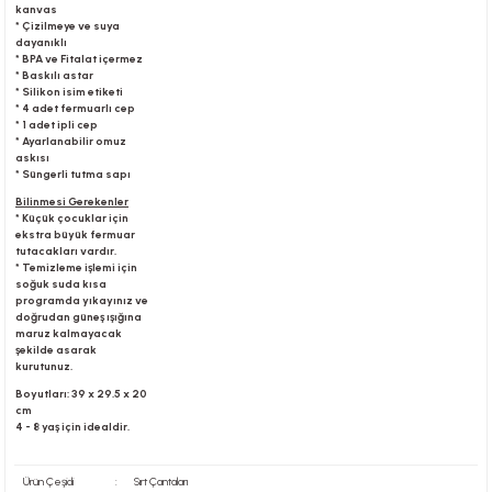
kanvas
* Çizilmeye ve suya
dayanıklı
* BPA ve Fitalat içermez
* Baskılı astar
* Silikon isim etiketi
* 4 adet fermuarlı cep
* 1 adet ipli cep
* Ayarlanabilir omuz
askısı
* Süngerli tutma sapı
Bilinmesi Gerekenler
* Küçük çocuklar için
ekstra büyük fermuar
tutacakları vardır.
* Temizleme işlemi için
soğuk suda kısa
programda yıkayınız ve
doğrudan güneş ışığına
maruz kalmayacak
şekilde asarak
kurutunuz.
Boyutları: 39 x 29.5 x 20
cm
4 - 8 yaş için idealdir.
Ürün Çeşidi
:
Sırt Çantaları