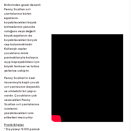
Birbirinden güzel desenli
Penny Scallan sırt
çantalarının bütün
r
eşyalarını
koyabilecekleri büyük
bölmelerinin yanında
suluğunu veya değerli
küçük eşyalarını da
koyabilecekleri birçok
cep bulunmaktadır.
Kullanışlı cepler
çocukların minik
parmaklarıyla kolayca
açıp kapayabilmesi için
büyük fermuar ve tutma
yerlerine sahiptir.
Penny Scallan’ın özel
tasarımıyla kaplı çocuk
sırt çantasının dayanıklı
ve silinebilir bir yapısı
vardır. Çocukların çok
sevecekleri Penny
Scallan sırt çantalarına
isimlerini
yazabilecekleri isim
etiketleri mevcuttur.
Pratik Bilgiler
* Dış yüzeyi %100 pamuk