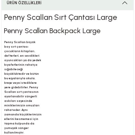
ÜRÜN ÖZELLİKLERİ
Penny Scallan Sırt Çantası Large
i
Penny Scallan Backpack Large
Penny Scallan büyük
boy sırt çantası
i
çocukların kitapları,
defterleri, en sevdikleri
oyuncakları ya da yedek
kıyafetlerinin rahatça
sığabileceği
büyüklüktedir ve bütün
bu eşyalarıyla okula,
su
kreşe veya istediklere
yere gidebilirler. Penny
Scallan sırt çantasının
ayarlanabilir süngerli
askıları sayesinde
miniklerimizin omuzları
rahat eder. Aynı
zamanda küçüklerimizin
ellerini kesmemesi için
taşıma kulpunda da
yumuşak sünger
kullanılmıştır.