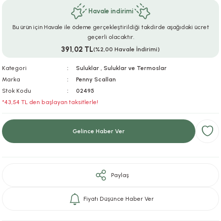
Havale indirimi
ar
r
e
i
Bu ürün için Havale ile ödeme gerçekleştirildiği takdirde aşağıdaki ücret
lar
ları
ye Ekipmanları
ü
oslar
geçerli olacaktır.
391,02 TL
(%2,00 Havale İndirimi)
bilyaları
ncakları
Kategori
Suluklar
,
Suluklar ve Termoslar
Marka
Penny Scallan
esuarları
arı
ılıfları
Stok Kodu
02495
*43,54 TL den başlayan taksitlerle!
k Aksesuarları
arı
lükleri
Gelince Haber Ver
r
ı
lükleri
rı
ar
sı
Paylaş
ı
Fiyatı Düşünce Haber Ver
ı