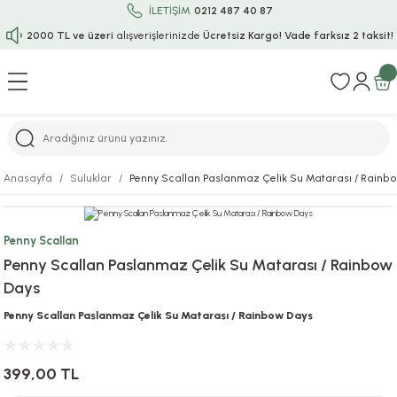
İLETİŞİM
0212 487 40 87
2000 TL ve üzeri
alışverişlerinizde
Ücretsiz Kargo!
Vade farksız 2 taksit!
Geri Dön
Geri Dön
Geri Dön
Geri Dön
Geri Dön
Geri Dön
Geri Dön
Geri Dön
Geri Dön
rı
uru
i
ı
epçe
Anasayfa
Suluklar
Penny Scallan Paslanmaz Çelik Su Matarası / Rainb
r
rı
 / Tattoos
leri
e
Penny Scallan
ları
uarlar
Koruma
ık-Bıçak
e
Penny Scallan Paslanmaz Çelik Su Matarası / Rainbow
Days
aklar
asyon Oyunları
ksesuarları
alzemeleri
bakları-Kase
rli Charm Bileklik
Penny Scallan Paslanmaz Çelik Su Matarası / Rainbow Days
ğu
arları
lir İsimli Çocuk Altın Bileklik
399,00 TL
ri
antası
ünleri