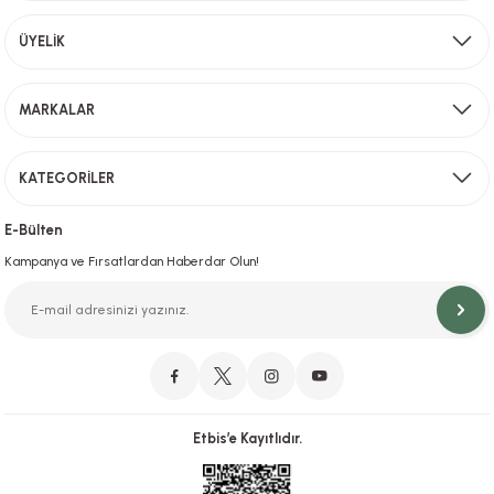
Aynı Gün Kargo
ÜYELİK
Sevkiyat depomuzda olan ürünler için hafta içi saat 15,00' a kadar verilen sipariş
MARKALAR
Gönder
KATEGORİLER
Hızlı Teslimat
İstanbul İçi Aynı Gün Teslimat
E-Bülten
Kampanya ve Fırsatlardan Haberdar Olun!
Orjinal Ürün Garantisi
Orijinal Ürün Garantisiyle Sorunsuz Alışverişin Adresi.
Etbis’e Kayıtlıdır.