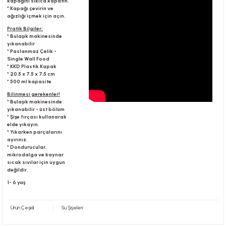
kapağını sıkıca kapatın.
* Kapağı çevirin ve
ağızlığı içmek için açın.
Pratik Bilgiler;
r
* Bulaşık makinesinde
yıkanabilir
* Paslanmaz Çelik -
Single Wall Food
* KKD Plastik Kapak
* 20.5 x 7.5 x 7.5 cm
* 500 ml kapasite
Bilinmesi gerekenler!
* Bulaşık makinesinde
yıkanabilir - üst bölüm
* Şişe fırçası kullanarak
elde yıkayın.
* Yıkarken parçalarını
ayırınız.
* Dondurucular,
mikrodalga ve kaynar
sıcak sıvılar için uygun
değildir.
1- 6 yaş
Ürün Çeşidi
:
Su Şişeleri