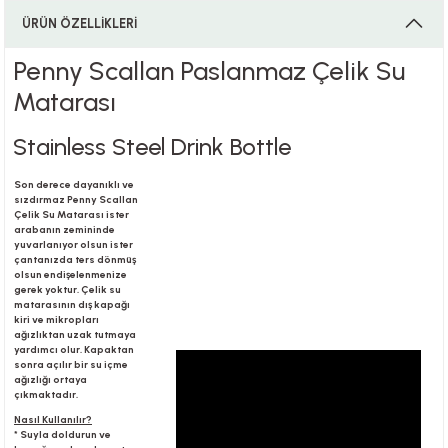
ÜRÜN ÖZELLİKLERİ
Penny Scallan Paslanmaz Çelik Su
i
Matarası
Stainless Steel Drink Bottle
i
Son derece dayanıklı ve
sızdırmaz Penny Scallan
Çelik Su Matarası ister
arabanın zemininde
yuvarlanıyor olsun ister
çantanızda ters dönmüş
su
olsun endişelenmenize
gerek yoktur. Çelik su
matarasının dış kapağı
kiri ve mikropları
ağızlıktan uzak tutmaya
yardımcı olur. Kapaktan
sonra açılır bir su içme
ağızlığı ortaya
çıkmaktadır.
Nasıl Kullanılır?
* Suyla doldurun ve