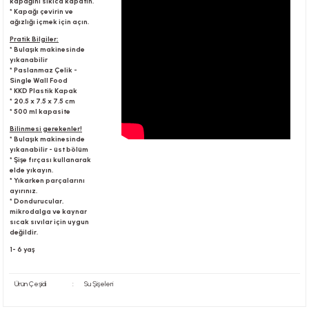
kapağını sıkıca kapatın.
* Kapağı çevirin ve
ağızlığı içmek için açın.
Pratik Bilgiler;
r
* Bulaşık makinesinde
yıkanabilir
* Paslanmaz Çelik -
Single Wall Food
* KKD Plastik Kapak
* 20.5 x 7.5 x 7.5 cm
* 500 ml kapasite
Bilinmesi gerekenler!
* Bulaşık makinesinde
yıkanabilir - üst bölüm
* Şişe fırçası kullanarak
elde yıkayın.
* Yıkarken parçalarını
ayırınız.
* Dondurucular,
mikrodalga ve kaynar
sıcak sıvılar için uygun
değildir.
1- 6 yaş
Ürün Çeşidi
:
Su Şişeleri