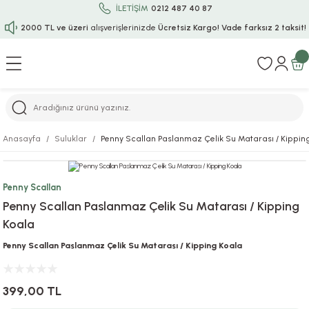
İLETİŞİM
0212 487 40 87
2000 TL ve üzeri
alışverişlerinizde
Ücretsiz Kargo!
Vade farksız 2 taksit!
Geri Dön
Geri Dön
Geri Dön
Geri Dön
Geri Dön
Geri Dön
Geri Dön
Geri Dön
Geri Dön
rı
uru
i
ı
epçe
Anasayfa
Suluklar
Penny Scallan Paslanmaz Çelik Su Matarası / Kippin
r
rı
 / Tattoos
leri
e
Penny Scallan
ları
uarlar
Koruma
ık-Bıçak
e
Penny Scallan Paslanmaz Çelik Su Matarası / Kipping
Koala
aklar
asyon Oyunları
ksesuarları
alzemeleri
bakları-Kase
rli Charm Bileklik
Penny Scallan Paslanmaz Çelik Su Matarası / Kipping Koala
ğu
arları
lir İsimli Çocuk Altın Bileklik
399,00 TL
ri
antası
ünleri