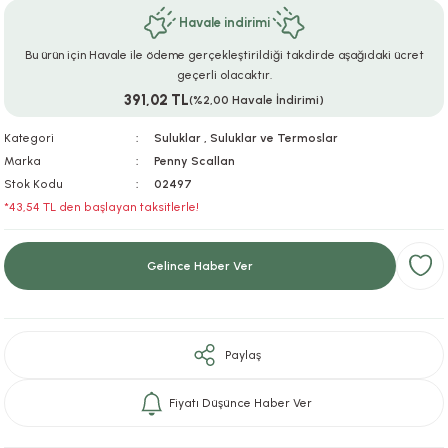
Havale indirimi
ar
r
e
i
Bu ürün için Havale ile ödeme gerçekleştirildiği takdirde aşağıdaki ücret
lar
ları
ye Ekipmanları
ü
oslar
geçerli olacaktır.
391,02 TL
(%2,00 Havale İndirimi)
bilyaları
ncakları
Kategori
Suluklar
,
Suluklar ve Termoslar
Marka
Penny Scallan
esuarları
arı
ılıfları
Stok Kodu
02497
*43,54 TL den başlayan taksitlerle!
k Aksesuarları
arı
lükleri
Gelince Haber Ver
r
ı
lükleri
rı
ar
sı
Paylaş
ı
Fiyatı Düşünce Haber Ver
ı