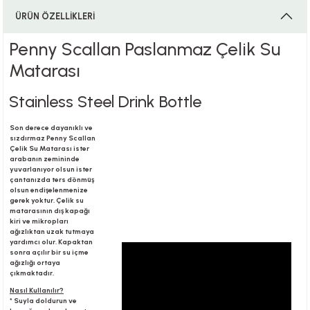
ÜRÜN ÖZELLİKLERİ
Penny Scallan Paslanmaz Çelik Su
i
Matarası
Stainless Steel Drink Bottle
i
Son derece dayanıklı ve
sızdırmaz Penny Scallan
Çelik Su Matarası ister
arabanın zemininde
yuvarlanıyor olsun ister
çantanızda ters dönmüş
su
olsun endişelenmenize
gerek yoktur. Çelik su
matarasının dış kapağı
kiri ve mikropları
ağızlıktan uzak tutmaya
yardımcı olur. Kapaktan
sonra açılır bir su içme
ağızlığı ortaya
çıkmaktadır.
Nasıl Kullanılır?
* Suyla doldurun ve