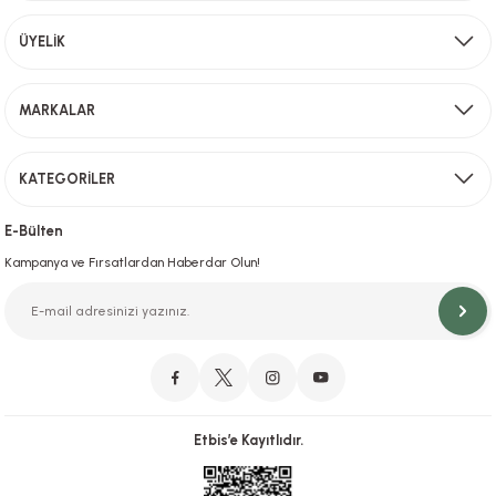
Aynı Gün Kargo
ÜYELİK
Sevkiyat depomuzda olan ürünler için hafta içi saat 15,00' a kadar verilen sipariş
MARKALAR
Gönder
KATEGORİLER
Hızlı Teslimat
İstanbul İçi Aynı Gün Teslimat
E-Bülten
Kampanya ve Fırsatlardan Haberdar Olun!
Orjinal Ürün Garantisi
Orijinal Ürün Garantisiyle Sorunsuz Alışverişin Adresi.
Etbis’e Kayıtlıdır.