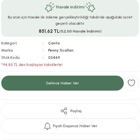
Havale indirimi
ar
r
e
i
Bu ürün için Havale ile ödeme gerçekleştirildiği takdirde aşağıdaki ücret
lar
ları
ye Ekipmanları
ü
oslar
geçerli olacaktır.
851,62 TL
(%2,00 Havale İndirimi)
bilyaları
ncakları
Kategori
Çanta
Marka
Penny Scallan
esuarları
arı
ılıfları
Stok Kodu
02469
*94,83 TL den başlayan taksitlerle!
k Aksesuarları
arı
lükleri
Gelince Haber Ver
r
ı
lükleri
rı
ar
sı
Paylaş
ı
Fiyatı Düşünce Haber Ver
ı