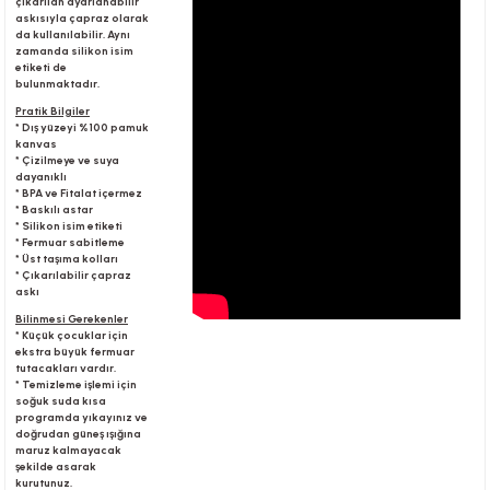
çıkarılan ayarlanabilir
askısıyla çapraz olarak
da kullanılabilir. Aynı
zamanda silikon isim
r
etiketi de
bulunmaktadır.
Pratik Bilgiler
* Dış yüzeyi %100 pamuk
kanvas
* Çizilmeye ve suya
dayanıklı
* BPA ve Fitalat içermez
* Baskılı astar
* Silikon isim etiketi
* Fermuar sabitleme
* Üst taşıma kolları
* Çıkarılabilir çapraz
askı
Bilinmesi Gerekenler
* Küçük çocuklar için
ekstra büyük fermuar
tutacakları vardır.
* Temizleme işlemi için
soğuk suda kısa
programda yıkayınız ve
doğrudan güneş ışığına
maruz kalmayacak
şekilde asarak
kurutunuz.