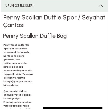
ÜRÜN ÖZELLİKLERİ
Penny Scallan Duffle Spor / Seyahat
i
Çantası
Penny Scallan Duffle Bag
i
Penny Scallan Duffle
Spor çantasını okul
sonrası aktivitelerde,
haftasonu spora
giderken, aile
tatillerinde ve daha
su
birçok eğlenceli
zamanınızda yanınızda
taşıyabilirsiniz. Yumuşak
dokusu ve taşıma
kolaylığıyla çok amaçlı
bir çantadır.
Çantanın içi birkaç
günlük kıyafet sığacak
kadar geniştir.
Elde taşımak için tutma
yeri olduğu gibi takıp