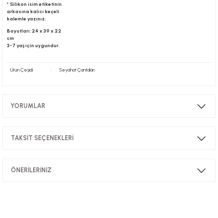
* Silikon isim etiketinin
arkasına kalıcı keçeli
kalemle yazınız.
Boyutları: 24 x 39 x 22
cm
3-7 yaş için uygundur.
Ürün Çeşidi
:
Seyahat Çantaları
YORUMLAR
TAKSİT SEÇENEKLERİ
Bu ürüne ilk yorumu siz yapın!
ÖNERİLERİNİZ
Yorum Yaz
Bu ürünün fiyat bilgisi, resim, ürün açıklamalarında ve diğer konularda
yetersiz gördüğünüz noktaları öneri formunu kullanarak tarafımıza
iletebilirsiniz.