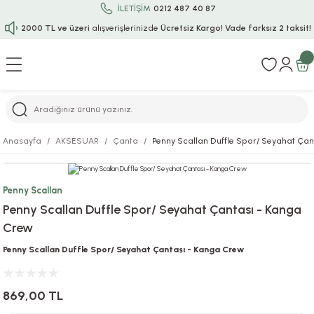
İLETİŞİM
0212 487 40 87
2000 TL ve üzeri
alışverişlerinizde
Ücretsiz Kargo!
Vade farksız 2 taksit!
Geri Dön
Geri Dön
Geri Dön
Geri Dön
Geri Dön
Geri Dön
Geri Dön
Geri Dön
Geri Dön
rı
uru
i
ı
epçe
Anasayfa
AKSESUAR
Çanta
Penny Scallan Duffle Spor/ Seyahat Ça
r
rı
 / Tattoos
leri
e
Penny Scallan
ları
uarlar
Koruma
ık-Bıçak
e
Penny Scallan Duffle Spor/ Seyahat Çantası - Kanga
Crew
aklar
asyon Oyunları
ksesuarları
alzemeleri
bakları-Kase
rli Charm Bileklik
Penny Scallan Duffle Spor/ Seyahat Çantası - Kanga Crew
ğu
arları
lir İsimli Çocuk Altın Bileklik
869,00 TL
ri
antası
ünleri