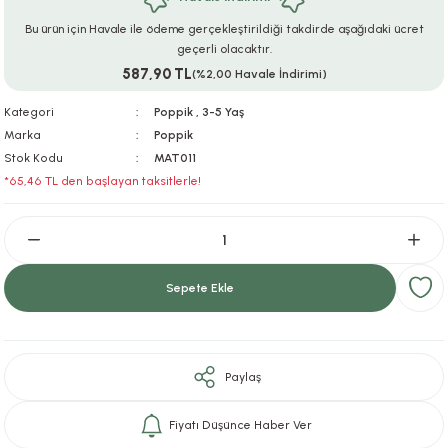
ar
r
e
i
Bu ürün için Havale ile ödeme gerçekleştirildiği takdirde aşağıdaki ücret
geçerli olacaktır.
587,90 TL
lar
ları
ye Ekipmanları
ü
oslar
(%2,00 Havale İndirimi)
Kategori
Poppik
,
3-5 Yaş
bilyaları
ncakları
Marka
Poppik
Stok Kodu
MAT011
esuarları
arı
ılıfları
*65,46 TL den başlayan taksitlerle!
k Aksesuarları
arı
lükleri
r
ı
lükleri
Sepete Ekle
rı
ar
sı
ı
Paylaş
ı
Fiyatı Düşünce Haber Ver