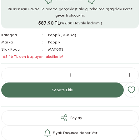
ar
r
e
i
Bu ürün için Havale ile ödeme gerçekleştirildiği takdirde aşağıdaki ücret
geçerli olacaktır.
587,90 TL
lar
ları
ye Ekipmanları
ü
oslar
(%2,00 Havale İndirimi)
Kategori
Poppik
,
3-5 Yaş
bilyaları
ncakları
Marka
Poppik
Stok Kodu
MAT003
esuarları
arı
ılıfları
*65,46 TL den başlayan taksitlerle!
k Aksesuarları
arı
lükleri
r
ı
lükleri
Sepete Ekle
rı
ar
sı
ı
Paylaş
ı
Fiyatı Düşünce Haber Ver