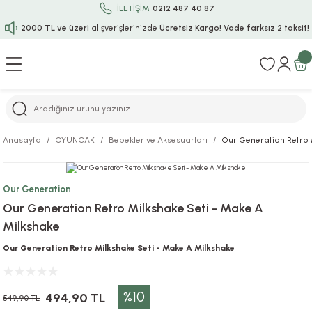
İLETİŞİM
0212 487 40 87
2000 TL ve üzeri
alışverişlerinizde
Ücretsiz Kargo!
Vade farksız 2 taksit!
Geri Dön
Geri Dön
Geri Dön
Geri Dön
Geri Dön
Geri Dön
Geri Dön
Geri Dön
Geri Dön
rı
uru
i
ı
epçe
Anasayfa
OYUNCAK
Bebekler ve Aksesuarları
Our Generation Retro 
r
rı
 / Tattoos
leri
e
Our Generation
ları
uarlar
Koruma
ık-Bıçak
e
Our Generation Retro Milkshake Seti - Make A
Milkshake
aklar
asyon Oyunları
ksesuarları
alzemeleri
bakları-Kase
rli Charm Bileklik
Our Generation Retro Milkshake Seti - Make A Milkshake
ğu
arları
lir İsimli Çocuk Altın Bileklik
%10
ri
antası
ünleri
494,90 TL
549,90 TL