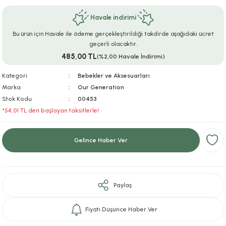
ar
r
e
i
Havale indirimi
Bu ürün için Havale ile ödeme gerçekleştirildiği takdirde aşağıdaki ücret
lar
ları
ye Ekipmanları
ü
oslar
geçerli olacaktır.
485,00 TL
(%2,00 Havale İndirimi)
bilyaları
ncakları
Kategori
Bebekler ve Aksesuarları
esuarları
arı
ılıfları
Marka
Our Generation
Stok Kodu
00453
*54,01 TL den başlayan taksitlerle!
k Aksesuarları
arı
lükleri
r
ı
lükleri
Gelince Haber Ver
rı
ar
sı
Paylaş
ı
Fiyatı Düşünce Haber Ver
ı