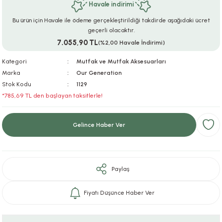
Havale indirimi
ar
r
e
i
Bu ürün için Havale ile ödeme gerçekleştirildiği takdirde aşağıdaki ücret
geçerli olacaktır.
lar
ları
ye Ekipmanları
ü
oslar
7.055,90 TL
(%2,00 Havale İndirimi)
bilyaları
ncakları
Kategori
Mutfak ve Mutfak Aksesuarları
Marka
Our Generation
Stok Kodu
1129
esuarları
arı
ılıfları
*785,69 TL den başlayan taksitlerle!
k Aksesuarları
arı
lükleri
Gelince Haber Ver
r
ı
lükleri
rı
ar
sı
Paylaş
ı
Fiyatı Düşünce Haber Ver
ı