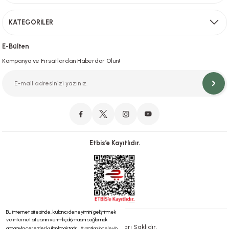
KATEGORİLER
Hızlı Teslimat
İstanbul İçi Aynı Gün Teslimat
E-Bülten
Kampanya ve Fırsatlardan Haberdar Olun!
Orjinal Ürün Garantisi
Orijinal Ürün Garantisiyle Sorunsuz Alışverişin Adresi.
Etbis’e Kayıtlıdır.
Güvenli Alışveriş
İletişim
256 Bit SSL ve iyzico ile Güvenli Alışveriş
Bizimle iletişime geçebilirsiniz!
Bu internet sitesinde, kullanıcı deneyimini geliştirmek
ve internet sitesinin verimli çalışmasını sağlamak
® 2023 | Tüm Hakları Saklıdır.
amacıyla çerezler kullanılmaktadır.
Ayrıntıları inceleyin