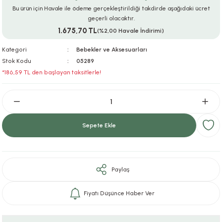
Bu ürün için Havale ile ödeme gerçekleştirildiği takdirde aşağıdaki ücret
ar
r
e
i
geçerli olacaktır.
1.675,70 TL
(%2,00 Havale İndirimi)
lar
ları
ye Ekipmanları
ü
oslar
Kategori
Bebekler ve Aksesuarları
bilyaları
ncakları
Stok Kodu
05289
*186,59 TL den başlayan taksitlerle!
esuarları
arı
ılıfları
k Aksesuarları
arı
lükleri
Sepete Ekle
r
ı
lükleri
rı
ar
sı
Paylaş
ı
Fiyatı Düşünce Haber Ver
ı