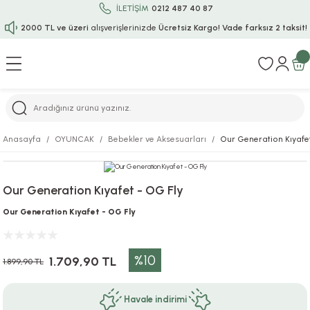
İLETİŞİM
0212 487 40 87
2000 TL ve üzeri
alışverişlerinizde
Ücretsiz Kargo!
Vade farksız 2 taksit!
Geri Dön
Geri Dön
Geri Dön
Geri Dön
Geri Dön
Geri Dön
Geri Dön
Geri Dön
Geri Dön
rı
uru
i
ı
epçe
Anasayfa
OYUNCAK
Bebekler ve Aksesuarları
Our Generation Kıyafet
r
rı
 / Tattoos
leri
e
Our Generation Kıyafet - OG Fly
ları
uarlar
Koruma
ık-Bıçak
e
Our Generation Kıyafet - OG Fly
aklar
asyon Oyunları
ksesuarları
alzemeleri
bakları-Kase
rli Charm Bileklik
%10
1.709,90 TL
ğu
arları
lir İsimli Çocuk Altın Bileklik
1.899,90 TL
ri
antası
ünleri
Havale indirimi