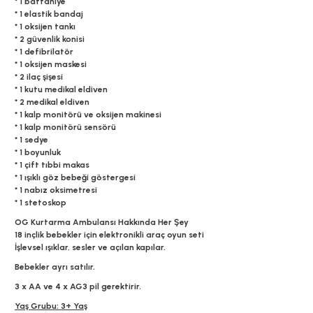
* 1 battaniye
* 1 elastik bandaj
* 1 oksijen tankı
* 2 güvenlik konisi
* 1 defibrilatör
* 1 oksijen maskesi
* 2 ilaç şişesi
* 1 kutu medikal eldiven
* 2 medikal eldiven
* 1 kalp monitörü ve oksijen makinesi
* 1 kalp monitörü sensörü
* 1 sedye
* 1 boyunluk
* 1 çift tıbbi makas
* 1 ışıklı göz bebeği göstergesi
* 1 nabız oksimetresi
* 1 stetoskop
OG Kurtarma Ambulansı Hakkında Her Şey
18 inçlik bebekler için elektronikli araç oyun seti
İşlevsel ışıklar, sesler ve açılan kapılar.
Bebekler ayrı satılır.
3 x AA ve 4 x AG3 pil gerektirir.
Yaş Grubu: 3+ Yaş