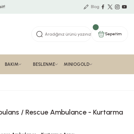
it!
Blog
Sepetim
BAKIM
BESLENME
MINIOGOLD
ulans / Rescue Ambulance - Kurtarma