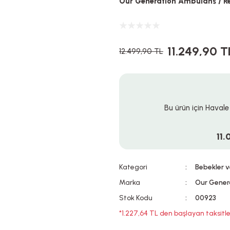
Our Generation Ambulans / R
11.249,90 T
12.499,90 TL
Bu ürün için Havale
11.
Kategori
Bebekler v
Marka
Our Gener
Stok Kodu
00923
*1.227,64 TL den başlayan taksitle