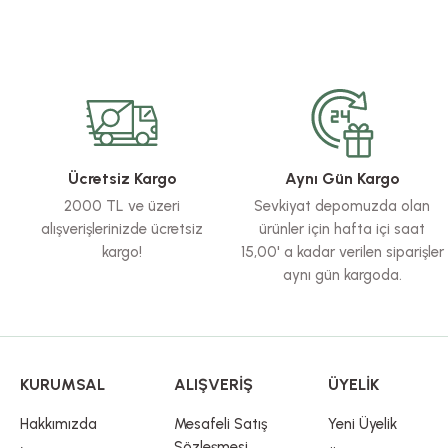
Bu ürünün fiyat bilgisi, resim, ürün açıklamalarında ve diğer konularda yete
Görüş ve önerileriniz için teşekkür ederiz.
Ürün resmi kalitesiz, bozuk veya görüntülenemiyor.
Ürün açıklamasında eksik bilgiler bulunuyor.
Ürün bilgilerinde hatalar bulunuyor.
Ücretsiz Kargo
Aynı Gün Kargo
Ürün fiyatı diğer sitelerden daha pahalı.
2000 TL ve üzeri
Sevkiyat depomuzda olan
Bu ürüne benzer farklı alternatifler olmalı.
alışverişlerinizde ücretsiz
ürünler için hafta içi saat
kargo!
15,00' a kadar verilen siparişler
aynı gün kargoda.
KURUMSAL
ALIŞVERİŞ
ÜYELİK
Hakkımızda
Mesafeli Satış
Yeni Üyelik
Sözleşmesi