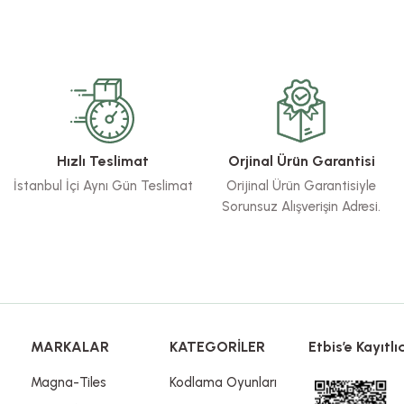
rsiz gördüğünüz noktaları öneri formunu kullanarak tarafımıza iletebilirsiniz.
Bu ürüne ilk yorumu siz yapın!
Yorum Yaz
Hızlı Teslimat
Orjinal Ürün Garantisi
İstanbul İçi Aynı Gün Teslimat
Orijinal Ürün Garantisiyle
Sorunsuz Alışverişin Adresi.
Gönder
MARKALAR
KATEGORİLER
Etbis’e Kayıtlıd
Magna-Tiles
Kodlama Oyunları