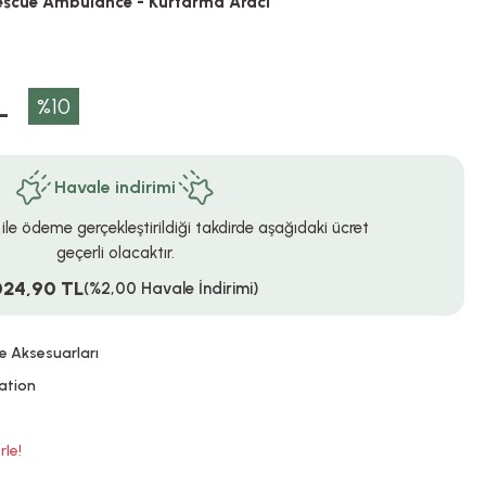
escue Ambulance - Kurtarma Aracı
L
%10
Havale indirimi
 ile ödeme gerçekleştirildiği takdirde aşağıdaki ücret
geçerli olacaktır.
024,90 TL
(%2,00 Havale İndirimi)
e Aksesuarları
ation
rle!