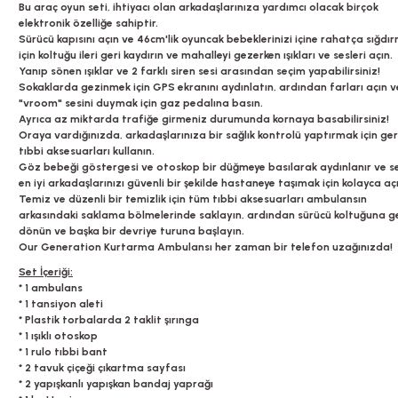
Bu araç oyun seti, ihtiyacı olan arkadaşlarınıza yardımcı olacak birçok
elektronik özelliğe sahiptir.
Sürücü kapısını açın ve 46cm'lik oyuncak bebeklerinizi içine rahatça sığdı
için koltuğu ileri geri kaydırın ve mahalleyi gezerken ışıkları ve sesleri açın.
Yanıp sönen ışıklar ve 2 farklı siren sesi arasından seçim yapabilirsiniz!
Sokaklarda gezinmek için GPS ekranını aydınlatın, ardından farları açın v
"vroom" sesini duymak için gaz pedalına basın.
Ayrıca az miktarda trafiğe girmeniz durumunda kornaya basabilirsiniz!
Oraya vardığınızda, arkadaşlarınıza bir sağlık kontrolü yaptırmak için ger
tıbbi aksesuarları kullanın.
Göz bebeği göstergesi ve otoskop bir düğmeye basılarak aydınlanır ve s
en iyi arkadaşlarınızı güvenli bir şekilde hastaneye taşımak için kolayca açıl
Temiz ve düzenli bir temizlik için tüm tıbbi aksesuarları ambulansın
arkasındaki saklama bölmelerinde saklayın, ardından sürücü koltuğuna ge
dönün ve başka bir devriye turuna başlayın.
Our Generation Kurtarma Ambulansı her zaman bir telefon uzağınızda!
Set İçeriği:
* 1 ambulans
* 1 tansiyon aleti
* Plastik torbalarda 2 taklit şırınga
* 1 ışıklı otoskop
* 1 rulo tıbbi bant
* 2 tavuk çiçeği çıkartma sayfası
* 2 yapışkanlı yapışkan bandaj yaprağı