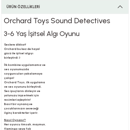
ÜRÜN ÖZELLİKLERİ
Orchard Toys Sound Detectives
i
3-6 Yaş İşitsel Algı Oyunu
Seslere dikkat!
i
Orchard bu kez de hayal
gücü ile işitsel algıyı
birleştirdi :)
İlk kombine uygulamamız ve
ses oyunumuzda
soyguncuları yakalamaya
su
çalışın!
Orchard Toys, ilk uygulama
ve ses oyununu birleştirdi.
Ses ipuçlarını dinleyin ve
yolunuzu inşa etmek için
resimleri eşleştirin!
Basit bir oynanış ve
çocuklarınızın seveceği
ilginç karakterler içerir.
Nasıl Oynanır?
Her oyuncu timsah, maymun,
flamingo veya fok