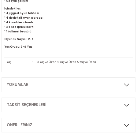
* Sosyal gelişim
İçindekiler:
* 4 jigged oyun tahtası
* 4 dedektif oyun parçası
* 4 karakter standı
* 24 ses ipucu kartı
* 1 talimat broşürü
Oyuncu Sayısı: 2-4
Yaş Grubu: 3-6 Yaş
Yaş
:
3 Yaş ve Üzeri, 4 Yaş ve Üzeri, 5 Yaş ve Üzeri
YORUMLAR
TAKSİT SEÇENEKLERİ
Bu ürüne ilk yorumu siz yapın!
ÖNERİLERİNİZ
Yorum Yaz