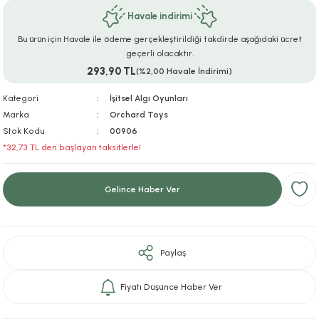
Havale indirimi
ar
r
e
i
Bu ürün için Havale ile ödeme gerçekleştirildiği takdirde aşağıdaki ücret
lar
ları
ye Ekipmanları
ü
oslar
geçerli olacaktır.
293,90 TL
(%2,00 Havale İndirimi)
bilyaları
ncakları
Kategori
İşitsel Algı Oyunları
Marka
Orchard Toys
esuarları
arı
ılıfları
Stok Kodu
00906
*32,73 TL den başlayan taksitlerle!
k Aksesuarları
arı
lükleri
Gelince Haber Ver
r
ı
lükleri
rı
ar
sı
Paylaş
ı
Fiyatı Düşünce Haber Ver
ı