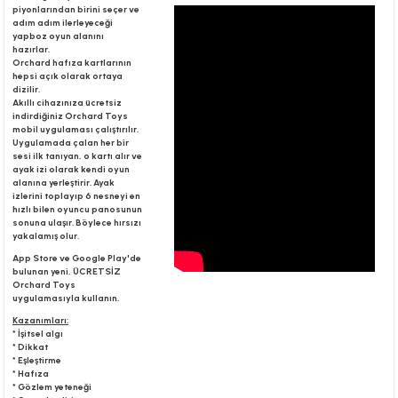
piyonlarından birini seçer ve
adım adım ilerleyeceği
yapboz oyun alanını
hazırlar.
r
Orchard hafıza kartlarının
hepsi açık olarak ortaya
dizilir.
Akıllı cihazınıza ücretsiz
indirdiğiniz Orchard Toys
mobil uygulaması çalıştırılır.
Uygulamada çalan her bir
sesi ilk tanıyan, o kartı alır ve
ayak izi olarak kendi oyun
alanına yerleştirir. Ayak
izlerini toplayıp 6 nesneyi en
hızlı bilen oyuncu panosunun
sonuna ulaşır. Böylece hırsızı
yakalamış olur.
App Store ve Google Play'de
bulunan yeni, ÜCRETSİZ
Orchard Toys
uygulamasıyla kullanın.
Kazanımları:
* İşitsel algı
* Dikkat
* Eşleştirme
* Hafıza
* Gözlem yeteneği