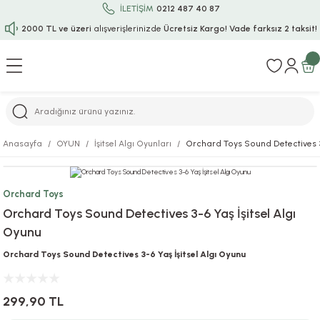
İLETİŞİM
0212 487 40 87
2000 TL ve üzeri
alışverişlerinizde
Ücretsiz Kargo!
Vade farksız 2 taksit!
Geri Dön
Geri Dön
Geri Dön
Geri Dön
Geri Dön
Geri Dön
Geri Dön
Geri Dön
Geri Dön
rı
uru
i
ı
epçe
Anasayfa
OYUN
İşitsel Algı Oyunları
Orchard Toys Sound Detectives 3-
r
rı
 / Tattoos
leri
e
Orchard Toys
ları
uarlar
Koruma
ık-Bıçak
e
Orchard Toys Sound Detectives 3-6 Yaş İşitsel Algı
Oyunu
aklar
asyon Oyunları
ksesuarları
alzemeleri
bakları-Kase
rli Charm Bileklik
Orchard Toys Sound Detectives 3-6 Yaş İşitsel Algı Oyunu
ğu
arları
lir İsimli Çocuk Altın Bileklik
299,90 TL
ri
antası
ünleri