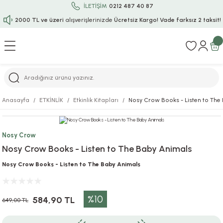
İLETİŞİM
0212 487 40 87
2000 TL ve üzeri
alışverişlerinizde
Ücretsiz Kargo!
Vade farksız 2 taksit!
Geri Dön
Geri Dön
Geri Dön
Geri Dön
Geri Dön
Geri Dön
Geri Dön
Geri Dön
Geri Dön
rı
uru
i
ı
epçe
Anasayfa
ETKİNLİK
Etkinlik Kitapları
Nosy Crow Books - Listen to The
r
rı
 / Tattoos
leri
e
Nosy Crow
ları
uarlar
Koruma
ık-Bıçak
e
Nosy Crow Books - Listen to The Baby Animals
aklar
asyon Oyunları
ksesuarları
alzemeleri
bakları-Kase
rli Charm Bileklik
Nosy Crow Books - Listen to The Baby Animals
ğu
arları
lir İsimli Çocuk Altın Bileklik
%10
584,90 TL
649,00 TL
ri
antası
ünleri