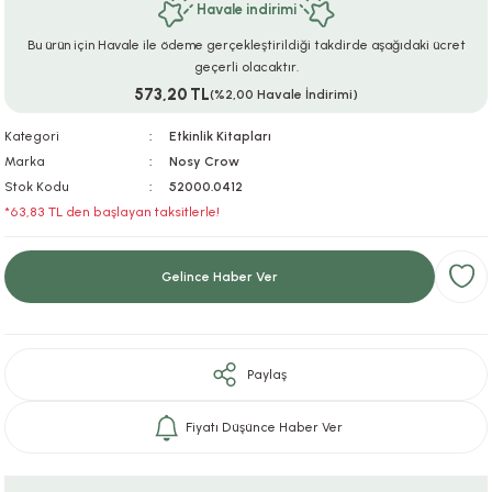
Havale indirimi
ar
r
e
i
Bu ürün için Havale ile ödeme gerçekleştirildiği takdirde aşağıdaki ücret
geçerli olacaktır.
lar
ları
ye Ekipmanları
ü
oslar
573,20 TL
(%2,00 Havale İndirimi)
bilyaları
ncakları
Kategori
Etkinlik Kitapları
Marka
Nosy Crow
Stok Kodu
52000.0412
esuarları
arı
ılıfları
*63,83 TL den başlayan taksitlerle!
k Aksesuarları
arı
lükleri
Gelince Haber Ver
r
ı
lükleri
rı
ar
sı
Paylaş
ı
Fiyatı Düşünce Haber Ver
ı