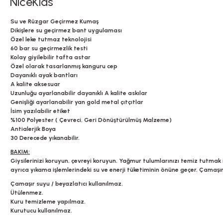
NiceKids
Su ve Rüzgar Geçirmez Kumaş
Dikişlere su geçirmez bant uygulaması
Özel leke tutmaz teknolojisi
60 bar su geçirmezlik testi
Kolay giyilebilir tafta astar
Özel olarak tasarlanmış kanguru cep
Dayanıklı ayak bantları
A kalite aksesuar
Uzunluğu ayarlanabilir dayanıklı A kalite askılar
Genişliği ayarlanabilir yan gold metal çıtçıtlar
İsim yazılabilir etiket
%100 Polyester ( Çevreci, Geri Dönüştürülmüş Malzeme)
Antialerjik Boya
30 Derecede yıkanabilir.
BAKIM:
Giysilerinizi koruyun, çevreyi koruyun. Yağmur tulumlarınızı temiz tutmak
ayrıca yıkama işlemlerindeki su ve enerji tüketiminin önüne geçer. Çamaş
Çamaşır suyu / beyazlatıcı kullanılmaz.
Ütülenmez.
Kuru temizleme yapılmaz.
Kurutucu kullanılmaz.