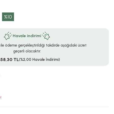
%10
Havale indirimi
 ile ödeme gerçekleştirildiği takdirde aşağıdaki ücret
geçerli olacaktır.
058,30 TL
(%2,00 Havale İndirimi)
k
!