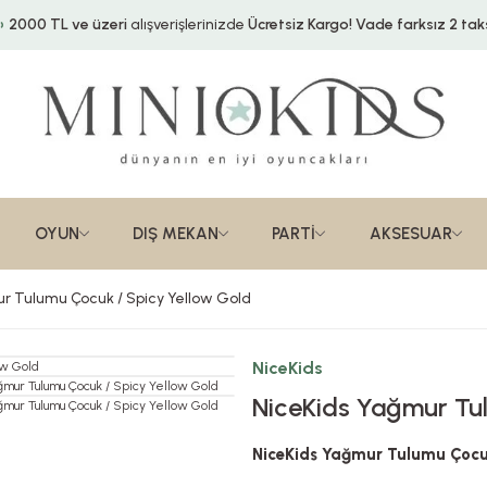
2000 TL ve üzeri
alışverişlerinizde
Ücretsiz Kargo!
Vade farksız 2 taks
OYUN
DIŞ MEKAN
PARTİ
AKSESUAR
r Tulumu Çocuk / Spicy Yellow Gold
NiceKids
NiceKids Yağmur Tu
NiceKids Yağmur Tulumu Çocuk