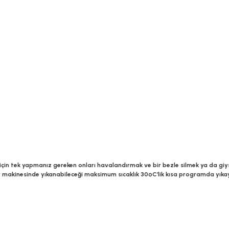
 için tek yapmanız gereken onları havalandırmak ve bir bezle silmek ya da giy
ır makinesinde yıkanabileceği maksimum sıcaklık 30ºC’lik kısa programda yıkay