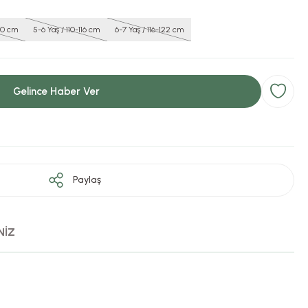
110 cm
5-6 Yaş / 110-116 cm
6-7 Yaş / 116-122 cm
Gelince Haber Ver
Paylaş
NİZ