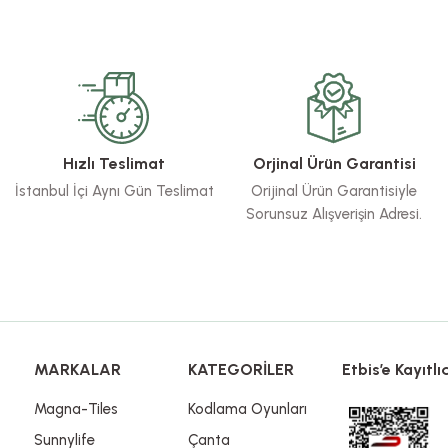
rsiz gördüğünüz noktaları öneri formunu kullanarak tarafımıza iletebilirsiniz.
Bu ürüne ilk yorumu siz yapın!
Yorum Yaz
Hızlı Teslimat
Orjinal Ürün Garantisi
İstanbul İçi Aynı Gün Teslimat
Orijinal Ürün Garantisiyle
Sorunsuz Alışverişin Adresi.
Gönder
MARKALAR
KATEGORİLER
Etbis’e Kayıtlıd
Magna-Tiles
Kodlama Oyunları
Sunnylife
Çanta