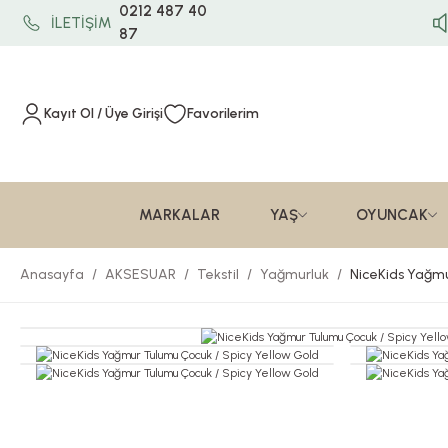
0212 487 40
İLETİŞİM
87
Kayıt Ol / Üye Girişi
Favorilerim
MARKALAR
YAŞ
OYUNCAK
Anasayfa
AKSESUAR
Tekstil
Yağmurluk
NiceKids Yağmu