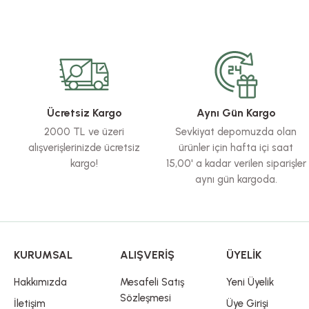
Bu ürünün fiyat bilgisi, resim, ürün açıklamalarında ve diğer konularda yete
Görüş ve önerileriniz için teşekkür ederiz.
Ürün resmi kalitesiz, bozuk veya görüntülenemiyor.
Ürün açıklamasında eksik bilgiler bulunuyor.
Ürün bilgilerinde hatalar bulunuyor.
Ücretsiz Kargo
Aynı Gün Kargo
Ürün fiyatı diğer sitelerden daha pahalı.
2000 TL ve üzeri
Sevkiyat depomuzda olan
Bu ürüne benzer farklı alternatifler olmalı.
alışverişlerinizde ücretsiz
ürünler için hafta içi saat
kargo!
15,00' a kadar verilen siparişler
aynı gün kargoda.
KURUMSAL
ALIŞVERİŞ
ÜYELİK
Hakkımızda
Mesafeli Satış
Yeni Üyelik
Sözleşmesi
İletişim
Üye Girişi