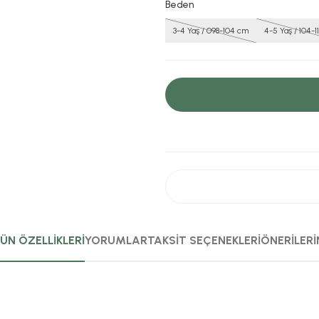
Beden
3-4 Yaş / 098-104 cm
4-5 Yaş / 104-
ÜN ÖZELLİKLERİ
YORUMLAR
TAKSİT SEÇENEKLERİ
ÖNERİLERİ