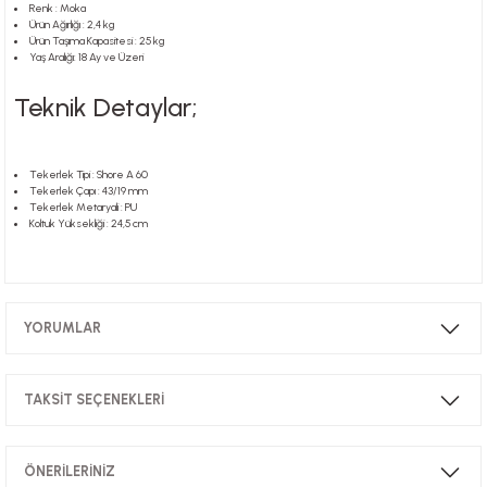
Renk : Moka
Ürün Ağırlığı : 2,4 kg
Ürün Taşıma Kapasitesi : 25 kg
Yaş Aralığı: 18 Ay ve Üzeri
r
Teknik Detaylar;
Tekerlek Tipi : Shore A 60
Tekerlek Çapı : 43/19 mm
Tekerlek Metaryali : PU
Koltuk Yüksekliği : 24,5 cm
YORUMLAR
TAKSİT SEÇENEKLERİ
Bu ürüne ilk yorumu siz yapın!
ÖNERİLERİNİZ
Yorum Yaz