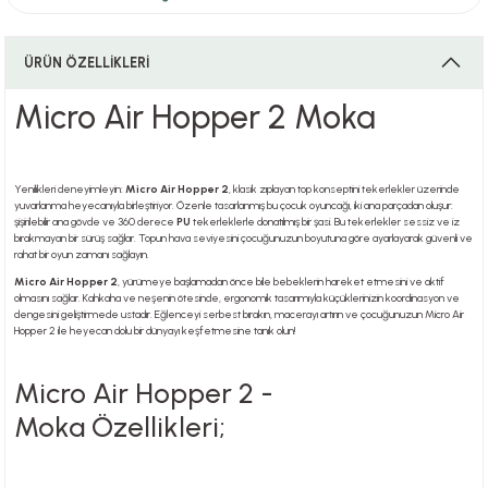
ÜRÜN ÖZELLİKLERİ
i
Micro Air Hopper 2 Moka
i
Yenilikleri deneyimleyin:
Micro Air Hopper 2
, klasik zıplayan top konseptini tekerlekler üzerinde
yuvarlanma heyecanıyla birleştiriyor. Özenle tasarlanmış bu çocuk oyuncağı, iki ana parçadan oluşur:
şişirilebilir ana gövde ve 360 derece
PU
tekerleklerle donatılmış bir şasi. Bu tekerlekler sessiz ve iz
bırakmayan bir sürüş sağlar. Topun hava seviyesini çocuğunuzun boyutuna göre ayarlayarak güvenli ve
rahat bir oyun zamanı sağlayın.
Micro Air Hopper 2
, yürümeye başlamadan önce bile bebeklerin hareket etmesini ve aktif
su
olmasını sağlar. Kahkaha ve neşenin ötesinde, ergonomik tasarımıyla küçüklerinizin koordinasyon ve
dengesini geliştirmede ustadır. Eğlenceyi serbest bırakın, macerayı artırın ve çocuğunuzun
Micro
Air
Hopper 2 ile heyecan dolu bir dünyayı keşfetmesine tanık olun!
Micro Air Hopper 2 -
Moka Özellikleri;