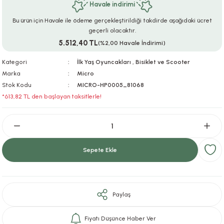
Havale indirimi
ar
r
e
i
Bu ürün için Havale ile ödeme gerçekleştirildiği takdirde aşağıdaki ücret
geçerli olacaktır.
lar
ları
ye Ekipmanları
ü
oslar
5.512,40 TL
(%2,00 Havale İndirimi)
bilyaları
ncakları
Kategori
İlk Yaş Oyuncakları
,
Bisiklet ve Scooter
Marka
Micro
Stok Kodu
MICRO-HP0005_81068
esuarları
arı
ılıfları
*613,82 TL den başlayan taksitlerle!
k Aksesuarları
arı
lükleri
r
ı
lükleri
Sepete Ekle
rı
ar
sı
ı
Paylaş
ı
Fiyatı Düşünce Haber Ver