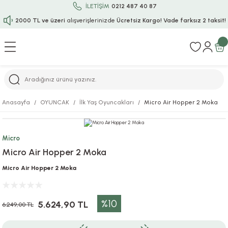
İLETİŞİM
0212 487 40 87
2000 TL ve üzeri
alışverişlerinizde
Ücretsiz Kargo!
Vade farksız 2 taksit!
Geri Dön
Geri Dön
Geri Dön
Geri Dön
Geri Dön
Geri Dön
Geri Dön
Geri Dön
Geri Dön
rı
uru
i
ı
epçe
Anasayfa
OYUNCAK
İlk Yaş Oyuncakları
Micro Air Hopper 2 Moka
r
rı
 / Tattoos
leri
e
Micro
ları
uarlar
Koruma
ık-Bıçak
e
Micro Air Hopper 2 Moka
aklar
asyon Oyunları
ksesuarları
alzemeleri
bakları-Kase
rli Charm Bileklik
Micro Air Hopper 2 Moka
ğu
arları
lir İsimli Çocuk Altın Bileklik
%10
5.624,90 TL
6.249,00 TL
ri
antası
ünleri