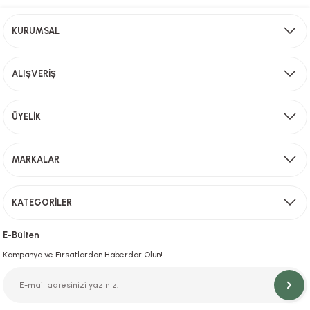
Ürün açıklamasında eksik bilgiler bulunuyor.
Ücretsiz Kargo
Ürün bilgilerinde hatalar bulunuyor.
KURUMSAL
2000 TL ve üzeri alışverişlerinizde ücretsiz kargo!
Ürün fiyatı diğer sitelerden daha pahalı.
Bu ürüne benzer farklı alternatifler olmalı.
ALIŞVERİŞ
Aynı Gün Kargo
ÜYELİK
Sevkiyat depomuzda olan ürünler için hafta içi saat 15,00' a kadar verilen sipariş
Gönder
MARKALAR
KATEGORİLER
Hızlı Teslimat
İstanbul İçi Aynı Gün Teslimat
E-Bülten
Kampanya ve Fırsatlardan Haberdar Olun!
Orjinal Ürün Garantisi