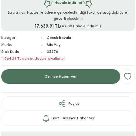
Havale indirimi
ar
r
e
i
Bu ürün için Havale ile ödeme gerçekleştirildiği takdirde aşağıdaki ücret
geçerli olacaktır.
lar
ları
ye Ekipmanları
ü
oslar
17.639,91 TL
(%2,00 Havale İndirimi)
bilyaları
ncakları
Kategori
Çocuk Bavulu
Marka
MiaMily
Stok Kodu
05276
esuarları
arı
ılıfları
*1.964,24 TL den başlayan taksitlerle!
k Aksesuarları
arı
lükleri
Gelince Haber Ver
r
ı
lükleri
rı
ar
sı
Paylaş
ı
Fiyatı Düşünce Haber Ver
ı