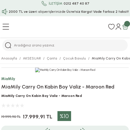
İLETİŞİM
0212 487 40 87
2000 TL ve üzeri
alışverişlerinizde
Ücretsiz Kargo!
Vade farksız 2 taksit!
Geri Dön
Geri Dön
Geri Dön
Geri Dön
Geri Dön
Geri Dön
Geri Dön
Geri Dön
Geri Dön
rı
uru
i
ı
epçe
Anasayfa
AKSESUAR
Çanta
Çocuk Bavulu
MiaMily Carry On Kabi
r
rı
 / Tattoos
leri
e
MiaMily
ları
uarlar
Koruma
ık-Bıçak
e
MiaMily Carry On Kabin Boy Valiz - Maroon Red
aklar
asyon Oyunları
ksesuarları
alzemeleri
bakları-Kase
rli Charm Bileklik
MiaMily Carry On Kabin Boy Valiz - Maroon Red
ğu
arları
lir İsimli Çocuk Altın Bileklik
%10
17.999,91 TL
19.999,90 TL
ri
antası
ünleri