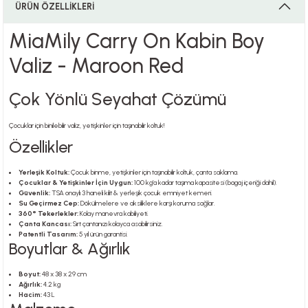
ÜRÜN ÖZELLİKLERİ
MiaMily Carry On Kabin Boy
i
Valiz - Maroon Red
Çok Yönlü Seyahat Çözümü
i
Çocuklar için binilebilir valiz, yetişkinler için taşınabilir koltuk!
Özellikler
Yerleşik Koltuk:
Çocuk binme, yetişkinler için taşınabilir koltuk, çanta saklama.
su
Çocuklar & Yetişkinler İçin Uygun:
100 kg’a kadar taşıma kapasitesi (bagaj içeriği dahil).
Güvenlik:
TSA onaylı 3 haneli kilit & yerleşik çocuk emniyet kemeri.
Su Geçirmez Cep:
Dökülmelere ve aksiliklere karşı koruma sağlar.
360° Tekerlekler:
Kolay manevra kabiliyeti.
Çanta Kancası:
Sırt çantanızı kolayca asabilirsiniz.
Patentli Tasarım:
5 yıl ürün garantisi.
Boyutlar & Ağırlık
Boyut:
48 x 38 x 29 cm
Ağırlık:
4.2 kg
Hacim:
43 L