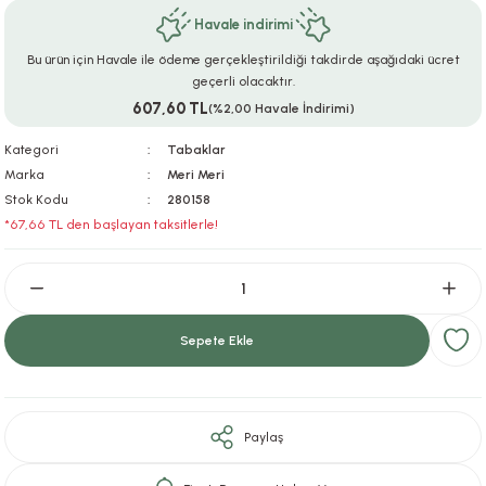
Havale indirimi
ar
r
e
i
Bu ürün için Havale ile ödeme gerçekleştirildiği takdirde aşağıdaki ücret
lar
ları
ye Ekipmanları
ü
oslar
geçerli olacaktır.
607,60 TL
(%2,00 Havale İndirimi)
bilyaları
ncakları
Kategori
Tabaklar
Marka
Meri Meri
esuarları
arı
ılıfları
Stok Kodu
280158
*67,66 TL den başlayan taksitlerle!
k Aksesuarları
arı
lükleri
r
ı
lükleri
Sepete Ekle
rı
ar
sı
ı
Paylaş
ı