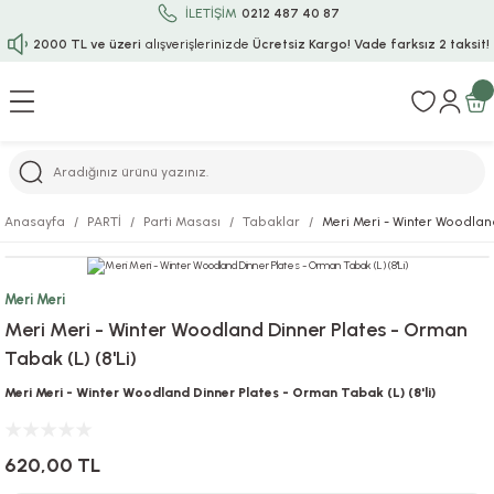
İLETİŞİM
0212 487 40 87
2000 TL ve üzeri
alışverişlerinizde
Ücretsiz Kargo!
Vade farksız 2 taksit!
Geri Dön
Geri Dön
Geri Dön
Geri Dön
Geri Dön
Geri Dön
Geri Dön
Geri Dön
Geri Dön
rı
uru
i
ı
epçe
Anasayfa
PARTİ
Parti Masası
Tabaklar
Meri Meri - Winter Woodland
r
rı
 / Tattoos
leri
e
Meri Meri
ları
uarlar
Koruma
ık-Bıçak
e
Meri Meri - Winter Woodland Dinner Plates - Orman
Tabak (L) (8'Li)
aklar
asyon Oyunları
ksesuarları
alzemeleri
bakları-Kase
rli Charm Bileklik
Meri Meri - Winter Woodland Dinner Plates - Orman Tabak (L) (8'li)
ğu
arları
lir İsimli Çocuk Altın Bileklik
620,00 TL
ri
antası
ünleri