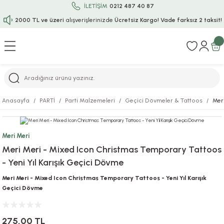
İLETİŞİM
0212 487 40 87
2000 TL ve üzeri
alışverişlerinizde
Ücretsiz Kargo!
Vade farksız 2 taksit!
Geri Dön
Geri Dön
Geri Dön
Geri Dön
Geri Dön
Geri Dön
Geri Dön
Geri Dön
Geri Dön
rı
uru
i
ı
epçe
Anasayfa
PARTİ
Parti Malzemeleri
Geçici Dövmeler & Tattoos
Mer
r
rı
 / Tattoos
leri
e
Meri Meri
ları
uarlar
Koruma
ık-Bıçak
e
Meri Meri - Mixed Icon Christmas Temporary Tattoos
- Yeni Yıl Karışık Geçici Dövme
aklar
asyon Oyunları
ksesuarları
alzemeleri
bakları-Kase
rli Charm Bileklik
Meri Meri - Mixed Icon Christmas Temporary Tattoos - Yeni Yıl Karışık
ğu
arları
lir İsimli Çocuk Altın Bileklik
Geçici Dövme
ri
antası
ünleri
275,00 TL