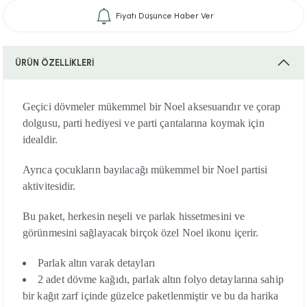
Fiyatı Düşünce Haber Ver
i
ÜRÜN ÖZELLİKLERİ
Geçici dövmeler mükemmel bir Noel aksesuarıdır ve çorap
i
dolgusu, parti hediyesi ve parti çantalarına koymak için
idealdir.
Ayrıca çocukların bayılacağı mükemmel bir Noel partisi
su
aktivitesidir.
Bu paket, herkesin neşeli ve parlak hissetmesini ve
görünmesini sağlayacak birçok özel Noel ikonu içerir.
Parlak altın varak detayları
2 adet dövme kağıdı, parlak altın folyo detaylarına sahip
bir kağıt zarf içinde güzelce paketlenmiştir ve bu da harika