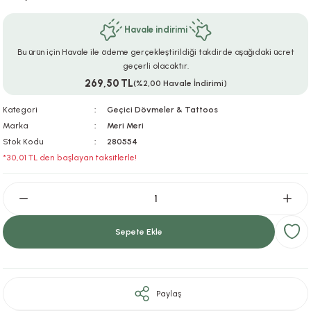
ar
r
e
i
Havale indirimi
lar
ları
ye Ekipmanları
ü
oslar
Bu ürün için Havale ile ödeme gerçekleştirildiği takdirde aşağıdaki ücret
geçerli olacaktır.
269,50 TL
(%2,00 Havale İndirimi)
bilyaları
ncakları
Kategori
Geçici Dövmeler & Tattoos
esuarları
arı
ılıfları
Marka
Meri Meri
Stok Kodu
280554
k Aksesuarları
arı
lükleri
*30,01 TL den başlayan taksitlerle!
r
ı
lükleri
rı
ar
sı
Sepete Ekle
ı
ı
Paylaş