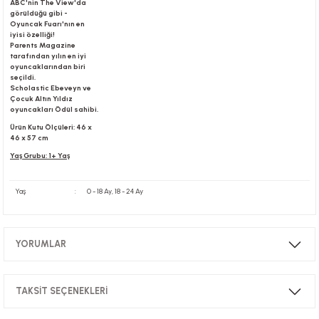
ABC'nin The View'da
görüldüğü gibi -
Oyuncak Fuarı'nın en
iyisi özelliği!
Parents Magazine
tarafından yılın en iyi
oyuncaklarından biri
seçildi.
Scholastic Ebeveyn ve
Çocuk Altın Yıldız
oyuncakları Ödül sahibi.
Ürün Kutu Ölçüleri: 46 x
46 x 57 cm
Yaş Grubu: 1+ Yaş
Yaş
:
0 - 18 Ay, 18 - 24 Ay
YORUMLAR
TAKSİT SEÇENEKLERİ
Bu ürüne ilk yorumu siz yapın!