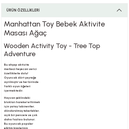
ÜRÜN ÖZELLİKLERİ
i
Manhattan Toy Bebek Aktivite
Masası Ağaç
Wooden Activity Toy - Tree Top
i
Adventure
Bu ahşap aktivite
merkezi heyecan verici
özelliklerle dolu!
su
Oyuncak dört çeyreğe
ayrılmıştır ve her birinde
farklı oyun öğeleri
içermektedir.
Hayvan şeklindeki
blokları hareket ettirmek
için yatay labirentler,
döndürülmüş tekerlekler,
açık bir pencere ve çok
daha fazlası bulunur.
Bu oyuncak popüler
eğitim küplerinin