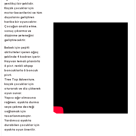
yenilikçi bir şeklidir.
Küçük çocuklar için
motor becerilerini ve tüm
duyularını geliştiren
r
harika bir oyuncaktır.
Çocuğun analiz etme,
sonuç çıkarma ve
düşünme yeteneğini
geliştirecektir.
Bebek için çeşitli
aktiviteler içeren ağaç
şeklinde 4 kadran içerir:
Hayvan temalı planörlü
6 pist, renkli ahşap
boncuklarla 6 boncuk
pisti.
Tree Top Adventure,
küçük çocuklar için
oturarak ve diz çökerek
oyun sunar.
Yapısı ağır olmasına
rağmen, ayakta durma
veya çekme desteği
sağlamak için
tasarlanmamıştır.
Yardımsız ayakta
durabilen çocuklar için
ayakta oyun önerilir.