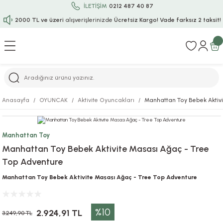
İLETİŞİM
0212 487 40 87
2000 TL ve üzeri
alışverişlerinizde
Ücretsiz Kargo!
Vade farksız 2 taksit!
Geri Dön
Geri Dön
Geri Dön
Geri Dön
Geri Dön
Geri Dön
Geri Dön
Geri Dön
Geri Dön
rı
uru
i
ı
epçe
Anasayfa
OYUNCAK
Aktivite Oyuncakları
Manhattan Toy Bebek Aktivi
r
rı
 / Tattoos
leri
e
Manhattan Toy
ları
uarlar
Koruma
ık-Bıçak
e
Manhattan Toy Bebek Aktivite Masası Ağaç - Tree
Top Adventure
aklar
asyon Oyunları
ksesuarları
alzemeleri
bakları-Kase
rli Charm Bileklik
Manhattan Toy Bebek Aktivite Masası Ağaç - Tree Top Adventure
ğu
arları
lir İsimli Çocuk Altın Bileklik
%10
ri
antası
ünleri
2.924,91 TL
3.249,90 TL