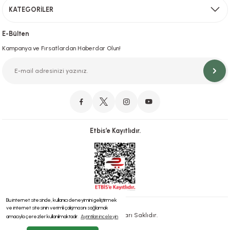
KATEGORİLER
Hızlı Teslimat
İstanbul İçi Aynı Gün Teslimat
E-Bülten
Kampanya ve Fırsatlardan Haberdar Olun!
Orjinal Ürün Garantisi
Orijinal Ürün Garantisiyle Sorunsuz Alışverişin Adresi.
Etbis’e Kayıtlıdır.
Güvenli Alışveriş
İletişim
256 Bit SSL ve iyzico ile Güvenli Alışveriş
Bizimle iletişime geçebilirsiniz!
Bu internet sitesinde, kullanıcı deneyimini geliştirmek
ve internet sitesinin verimli çalışmasını sağlamak
® 2023 | Tüm Hakları Saklıdır.
amacıyla çerezler kullanılmaktadır.
Ayrıntıları inceleyin