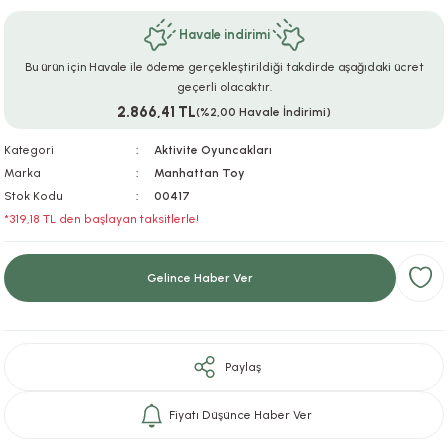
ar
r
e
i
Havale indirimi
Bu ürün için Havale ile ödeme gerçekleştirildiği takdirde aşağıdaki ücret
lar
ları
ye Ekipmanları
ü
oslar
geçerli olacaktır.
2.866,41 TL
(%2,00 Havale İndirimi)
bilyaları
ncakları
Kategori
Aktivite Oyuncakları
esuarları
arı
ılıfları
Marka
Manhattan Toy
Stok Kodu
00417
*319,18 TL den başlayan taksitlerle!
k Aksesuarları
arı
lükleri
r
ı
lükleri
Gelince Haber Ver
rı
ar
sı
Paylaş
ı
Fiyatı Düşünce Haber Ver
ı