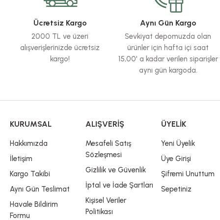
Ürün açıklamasında eksik bilgiler bulunuyor.
Ürün bilgilerinde hatalar bulunuyor.
Ücretsiz Kargo
Aynı Gün Kargo
Ürün fiyatı diğer sitelerden daha pahalı.
2000 TL ve üzeri
Sevkiyat depomuzda olan
Bu ürüne benzer farklı alternatifler olmalı.
alışverişlerinizde ücretsiz
ürünler için hafta içi saat
kargo!
15,00' a kadar verilen siparişler
aynı gün kargoda.
KURUMSAL
ALIŞVERİŞ
ÜYELİK
Hakkımızda
Mesafeli Satış
Yeni Üyelik
Sözleşmesi
İletişim
Üye Girişi
Gizlilik ve Güvenlik
Kargo Takibi
Şifremi Unuttum
İptal ve İade Şartları
Aynı Gün Teslimat
Sepetiniz
Kişisel Veriler
Havale Bildirim
Politikası
Formu