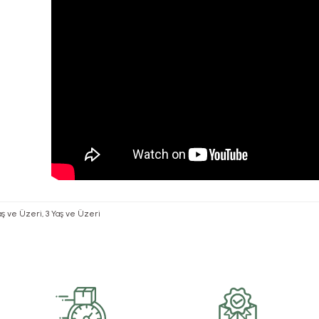
 Yaş ve Üzeri, 3 Yaş ve Üzeri
rsiz gördüğünüz noktaları öneri formunu kullanarak tarafımıza iletebilirsiniz.
Bu ürüne ilk yorumu siz yapın!