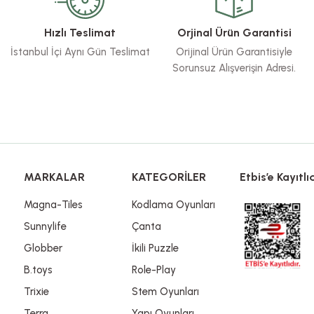
Yorum Yaz
Hızlı Teslimat
Orjinal Ürün Garantisi
İstanbul İçi Aynı Gün Teslimat
Orijinal Ürün Garantisiyle
Sorunsuz Alışverişin Adresi.
Gönder
MARKALAR
KATEGORİLER
Etbis’e Kayıtlıd
Magna-Tiles
Kodlama Oyunları
Sunnylife
Çanta
Globber
İkili Puzzle
B.toys
Role-Play
Trixie
Stem Oyunları
Terra
Yapı Oyunları