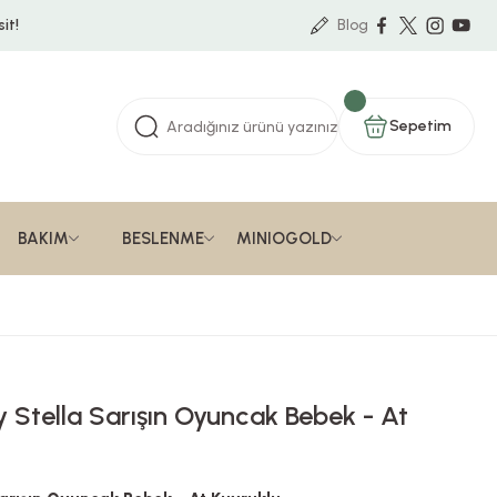
it!
Blog
Sepetim
BAKIM
BESLENME
MINIOGOLD
Stella Sarışın Oyuncak Bebek - At