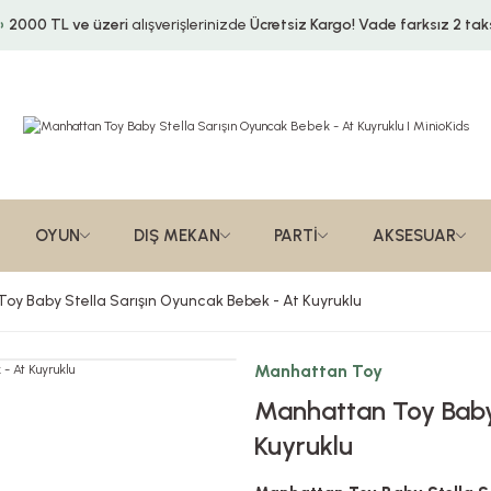
2000 TL ve üzeri
alışverişlerinizde
Ücretsiz Kargo!
Vade farksız 2 taks
OYUN
DIŞ MEKAN
PARTİ
AKSESUAR
y Baby Stella Sarışın Oyuncak Bebek - At Kuyruklu
Manhattan Toy
Manhattan Toy Baby 
Kuyruklu