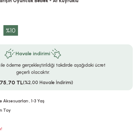
rışın Oyuncak Bebek - At Kuyruklu
%10
Havale indirimi
 ile ödeme gerçekleştirildiği takdirde aşağıdaki ücret
geçerli olacaktır.
675,70 TL
(%2,00 Havale İndirimi)
e Aksesuarları
,
1-3 Yaş
n Toy
e!