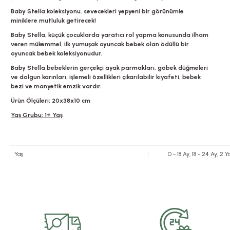
Baby Stella koleksiyonu, sevecekleri yepyeni bir görünümle
miniklere mutluluk getirecek!
Baby Stella, küçük çocuklarda yaratıcı rol yapma konusunda ilham
veren mükemmel, ilk yumuşak oyuncak bebek olan ödüllü bir
oyuncak bebek koleksiyonudur.
Baby Stella bebeklerin gerçekçi ayak parmakları, göbek düğmeleri
ve dolgun karınları, işlemeli özellikleri çıkarılabilir kıyafeti, bebek
bezi ve manyetik emzik vardır.
Ürün Ölçüleri: 20x38x10 cm
Yaş Grubu: 1+ Yaş
Yaş
:
0 - 18 Ay, 18 - 24 Ay, 2
Bu ürünün fiyat bilgisi, resim, ürün açıklamalarında ve diğer konularda yete
Görüş ve önerileriniz için teşekkür ederiz.
Ürün resmi kalitesiz, bozuk veya görüntülenemiyor.