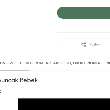
Paylaş
ÜN ÖZELLİKLERİ
YORUMLAR
TAKSİT SEÇENEKLERİ
ÖNERİLERİ
Oyuncak Bebek
s