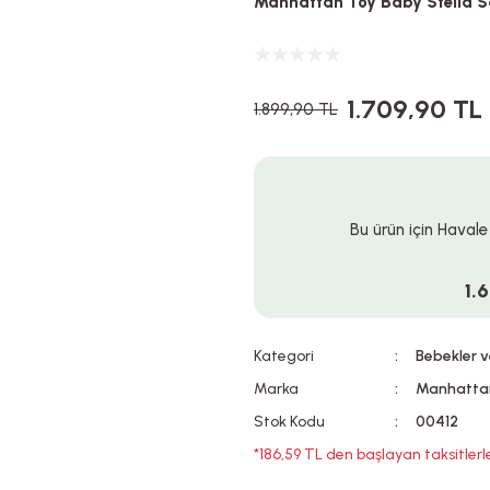
Manhattan Toy Baby Stella Sa
1.709,90 TL
1.899,90 TL
Bu ürün için Havale
1.
Kategori
Bebekler v
Marka
Manhatta
Stok Kodu
00412
*186,59 TL den başlayan taksitlerl