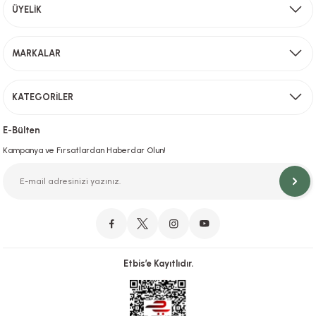
Aynı Gün Kargo
ÜYELİK
Sevkiyat depomuzda olan ürünler için hafta içi saat 15,00' a kadar verilen sipariş
MARKALAR
Gönder
KATEGORİLER
Hızlı Teslimat
İstanbul İçi Aynı Gün Teslimat
E-Bülten
Kampanya ve Fırsatlardan Haberdar Olun!
Orjinal Ürün Garantisi
Orijinal Ürün Garantisiyle Sorunsuz Alışverişin Adresi.
Etbis’e Kayıtlıdır.
Güvenli Alışveriş
İletişim