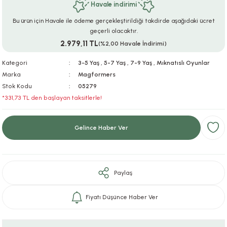
Havale indirimi
ar
r
e
i
Bu ürün için Havale ile ödeme gerçekleştirildiği takdirde aşağıdaki ücret
geçerli olacaktır.
lar
ları
ye Ekipmanları
ü
oslar
2.979,11 TL
(%2,00 Havale İndirimi)
bilyaları
ncakları
Kategori
3-5 Yaş
,
5-7 Yaş
,
7-9 Yaş
,
Mıknatıslı Oyunlar
Marka
Magformers
Stok Kodu
05279
esuarları
arı
ılıfları
*331,73 TL den başlayan taksitlerle!
k Aksesuarları
arı
lükleri
Gelince Haber Ver
r
ı
lükleri
rı
ar
sı
Paylaş
ı
Fiyatı Düşünce Haber Ver
ı