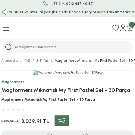
İLETİŞİM
0212 487 40 87
2000 TL ve üzeri
alışverişlerinizde
Ücretsiz Kargo!
Vade farksız 2 taksit!
Geri Dön
Geri Dön
Geri Dön
Geri Dön
Geri Dön
Geri Dön
Geri Dön
Geri Dön
Geri Dön
rı
uru
i
ı
epçe
Anasayfa
YAŞ
3-5 Yaş
Magformers Mıknatıslı My First Pastel Set - 30
r
rı
 / Tattoos
leri
e
Magformers
ları
uarlar
Koruma
ık-Bıçak
e
Magformers Mıknatıslı My First Pastel Set - 30 Parça
aklar
asyon Oyunları
ksesuarları
alzemeleri
bakları-Kase
rli Charm Bileklik
Magformers Mıknatıslı My First Pastel Set - 30 Parça
ğu
arları
lir İsimli Çocuk Altın Bileklik
%5
3.039,91 TL
3.199,90 TL
ri
antası
ünleri