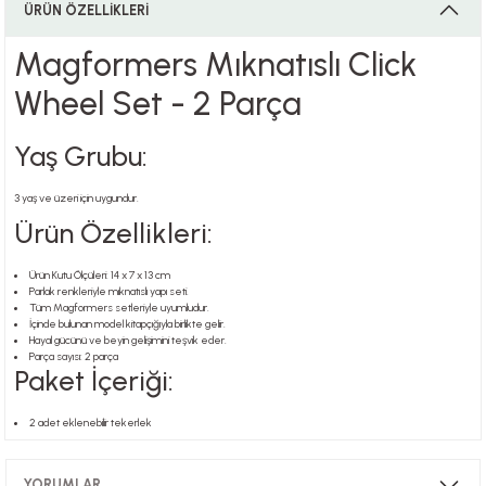
ÜRÜN ÖZELLİKLERİ
Magformers Mıknatıslı Click
i
Wheel Set - 2 Parça
Yaş Grubu:
i
3 yaş ve üzeri için uygundur.
Ürün Özellikleri:
Ürün Kutu Ölçüleri: 14 x 7 x 13 cm
su
Parlak renkleriyle mıknatıslı yapı seti.
Tüm Magformers setleriyle uyumludur.
İçinde bulunan model kitapçığıyla birlikte gelir.
Hayal gücünü ve beyin gelişimini teşvik eder.
Parça sayısı: 2 parça
Paket İçeriği:
2 adet eklenebilir tekerlek
YORUMLAR