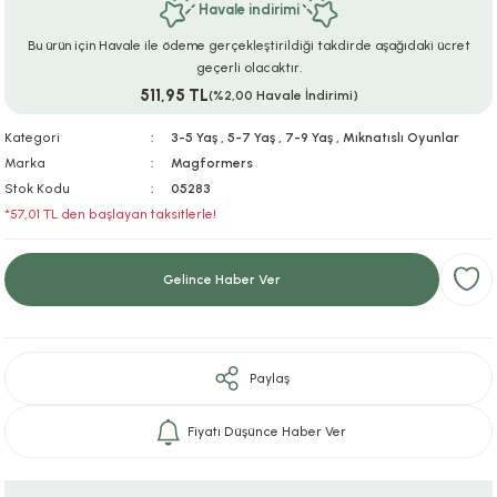
Havale indirimi
ar
r
e
i
Bu ürün için Havale ile ödeme gerçekleştirildiği takdirde aşağıdaki ücret
geçerli olacaktır.
lar
ları
ye Ekipmanları
ü
oslar
511,95 TL
(%2,00 Havale İndirimi)
bilyaları
ncakları
Kategori
3-5 Yaş
,
5-7 Yaş
,
7-9 Yaş
,
Mıknatıslı Oyunlar
Marka
Magformers
Stok Kodu
05283
esuarları
arı
ılıfları
*57,01 TL den başlayan taksitlerle!
k Aksesuarları
arı
lükleri
Gelince Haber Ver
r
ı
lükleri
rı
ar
sı
Paylaş
ı
Fiyatı Düşünce Haber Ver
ı