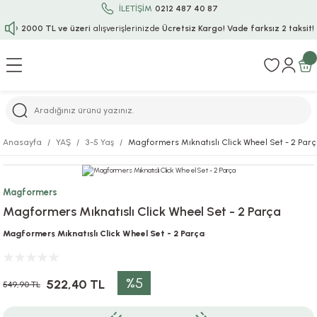
İLETİŞİM
0212 487 40 87
2000 TL ve üzeri
alışverişlerinizde
Ücretsiz Kargo!
Vade farksız 2 taksit!
Geri Dön
Geri Dön
Geri Dön
Geri Dön
Geri Dön
Geri Dön
Geri Dön
Geri Dön
Geri Dön
rı
uru
i
ı
epçe
Anasayfa
YAŞ
3-5 Yaş
Magformers Mıknatıslı Click Wheel Set - 2 Par
r
rı
 / Tattoos
leri
e
Magformers
ları
uarlar
Koruma
ık-Bıçak
e
Magformers Mıknatıslı Click Wheel Set - 2 Parça
aklar
asyon Oyunları
ksesuarları
alzemeleri
bakları-Kase
rli Charm Bileklik
Magformers Mıknatıslı Click Wheel Set - 2 Parça
ğu
arları
lir İsimli Çocuk Altın Bileklik
%5
522,40 TL
549,90 TL
ri
antası
ünleri