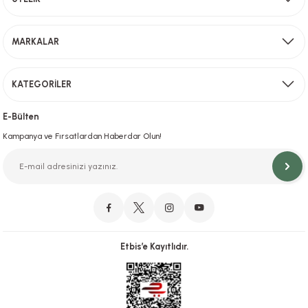
Sevkiyat depomuzda olan ürünler için hafta içi saat 15,00' a kadar verilen sipariş
MARKALAR
Gönder
KATEGORİLER
Hızlı Teslimat
İstanbul İçi Aynı Gün Teslimat
E-Bülten
Kampanya ve Fırsatlardan Haberdar Olun!
Orjinal Ürün Garantisi
Orijinal Ürün Garantisiyle Sorunsuz Alışverişin Adresi.
Etbis’e Kayıtlıdır.
Güvenli Alışveriş
İletişim
256 Bit SSL ve iyzico ile Güvenli Alışveriş
Bizimle iletişime geçebilirsiniz!