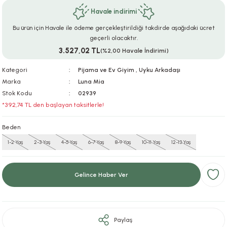
Havale indirimi
ar
r
e
i
Bu ürün için Havale ile ödeme gerçekleştirildiği takdirde aşağıdaki ücret
lar
ları
ye Ekipmanları
ü
oslar
geçerli olacaktır.
3.527,02 TL
(%2,00 Havale İndirimi)
bilyaları
ncakları
Kategori
Pijama ve Ev Giyim
,
Uyku Arkadaşı
Marka
Luna Mia
esuarları
arı
ılıfları
Stok Kodu
02939
*392,74 TL den başlayan taksitlerle!
k Aksesuarları
arı
lükleri
Beden
r
ı
lükleri
1-2 Yaş
2-3 Yaş
4-5 Yaş
6-7 Yaş
8-9 Yaş
10-11 Yaş
12-13 Yaş
rı
ar
sı
Gelince Haber Ver
ı
ı
Paylaş