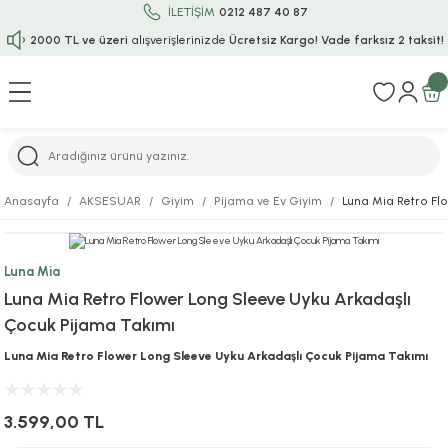
İLETİŞİM
0212 487 40 87
2000 TL ve üzeri
alışverişlerinizde
Ücretsiz Kargo!
Vade farksız 2 taksit!
Geri Dön
Geri Dön
Geri Dön
Geri Dön
Geri Dön
Geri Dön
Geri Dön
Geri Dön
Geri Dön
rı
uru
i
ı
epçe
Anasayfa
AKSESUAR
Giyim
Pijama ve Ev Giyim
Luna Mia Retro Fl
r
rı
 / Tattoos
leri
e
Luna Mia
ları
uarlar
Koruma
ık-Bıçak
e
Luna Mia Retro Flower Long Sleeve Uyku Arkadaşlı
Çocuk Pijama Takımı
aklar
asyon Oyunları
ksesuarları
alzemeleri
bakları-Kase
rli Charm Bileklik
Luna Mia Retro Flower Long Sleeve Uyku Arkadaşlı Çocuk Pijama Takımı
ğu
arları
lir İsimli Çocuk Altın Bileklik
3.599,00 TL
ri
antası
ünleri