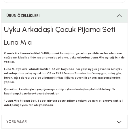
ÜRÜN ÖZELLİKLERİ
i
Uyku Arkadaşlı Çocuk Pijama Seti
Luna Mia
i
Özenle üretilen en kaliteli %100 pamuk kumaştan, gece boyu cildin nefes almasını
sağlayan klasik stilde tasarlanan bu pijama, uyku arkadaşı Luna Mia ayıcığı için de
yapıldı.
Luna Mia’ya özel olarak üretilen, 45 cm boyunda, her yaşa uygun güvenilir bir uyku
arkadaşı olan peluş ayıcıklar, CE ve EN71 Avrupa Standartları’na uygun, nakış göz,
su
burun, ağız detayı ve elde yıkanabilir özelliğiyle; güvenilir en yeni malzemelerden
yapıldı.
Çocuklar, kendisiyle aynı pijamaya sahip uyku arkadaşlarıyla birlikte keyifle
hazırlanıp,huzurla uykuya dalacaklar.
* Luna Mia Pijama Seti, 1 adet alt-üst çocuk pijama takımı ve aynı pijamaya sahip 1
adet peluş ayıcıktan oluşmaktadır.
YORUMLAR