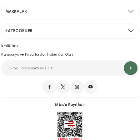
MARKALAR
Gönder
KATEGORİLER
Hızlı Teslimat
İstanbul İçi Aynı Gün Teslimat
E-Bülten
Kampanya ve Fırsatlardan Haberdar Olun!
Orjinal Ürün Garantisi
Orijinal Ürün Garantisiyle Sorunsuz Alışverişin Adresi.
Etbis’e Kayıtlıdır.
Güvenli Alışveriş
İletişim
256 Bit SSL ve iyzico ile Güvenli Alışveriş
Bizimle iletişime geçebilirsiniz!