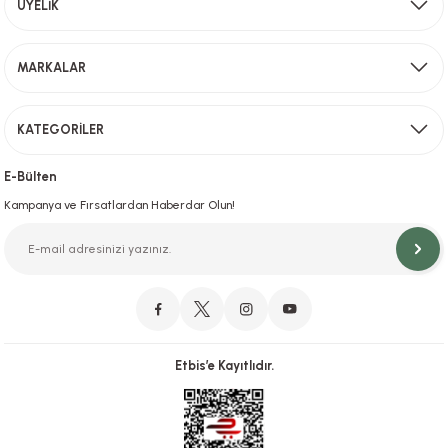
Aynı Gün Kargo
ÜYELİK
Sevkiyat depomuzda olan ürünler için hafta içi saat 15,00' a kadar verilen sipariş
MARKALAR
Gönder
KATEGORİLER
Hızlı Teslimat
İstanbul İçi Aynı Gün Teslimat
E-Bülten
Kampanya ve Fırsatlardan Haberdar Olun!
Orjinal Ürün Garantisi
Orijinal Ürün Garantisiyle Sorunsuz Alışverişin Adresi.
Etbis’e Kayıtlıdır.
Güvenli Alışveriş
İletişim
256 Bit SSL ve iyzico ile Güvenli Alışveriş
Bizimle iletişime geçebilirsiniz!