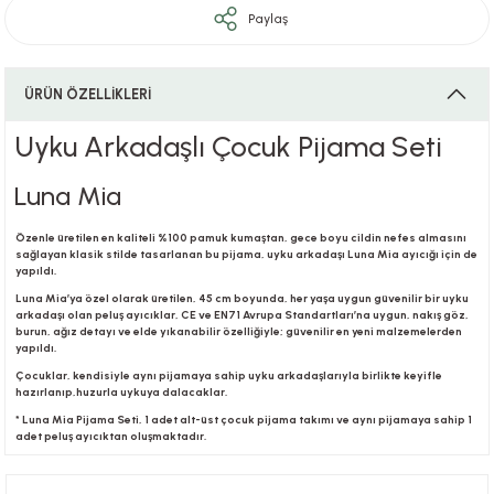
Paylaş
i
ÜRÜN ÖZELLİKLERİ
Uyku Arkadaşlı Çocuk Pijama Seti
i
Luna Mia
Özenle üretilen en kaliteli %100 pamuk kumaştan, gece boyu cildin nefes almasını
sağlayan klasik stilde tasarlanan bu pijama, uyku arkadaşı Luna Mia ayıcığı için de
yapıldı.
su
Luna Mia’ya özel olarak üretilen, 45 cm boyunda, her yaşa uygun güvenilir bir uyku
arkadaşı olan peluş ayıcıklar, CE ve EN71 Avrupa Standartları’na uygun, nakış göz,
burun, ağız detayı ve elde yıkanabilir özelliğiyle; güvenilir en yeni malzemelerden
yapıldı.
Çocuklar, kendisiyle aynı pijamaya sahip uyku arkadaşlarıyla birlikte keyifle
hazırlanıp,huzurla uykuya dalacaklar.
* Luna Mia Pijama Seti, 1 adet alt-üst çocuk pijama takımı ve aynı pijamaya sahip 1
adet peluş ayıcıktan oluşmaktadır.