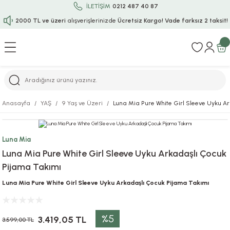
İLETİŞİM
0212 487 40 87
2000 TL ve üzeri
alışverişlerinizde
Ücretsiz Kargo!
Vade farksız 2 taksit!
Geri Dön
Geri Dön
Geri Dön
Geri Dön
Geri Dön
Geri Dön
Geri Dön
Geri Dön
Geri Dön
rı
uru
i
ı
epçe
Anasayfa
YAŞ
9 Yaş ve Üzeri
Luna Mia Pure White Girl Sleeve Uyku A
r
rı
 / Tattoos
leri
e
Luna Mia
ları
uarlar
Koruma
ık-Bıçak
e
Luna Mia Pure White Girl Sleeve Uyku Arkadaşlı Çocuk
Pijama Takımı
aklar
asyon Oyunları
ksesuarları
alzemeleri
bakları-Kase
rli Charm Bileklik
Luna Mia Pure White Girl Sleeve Uyku Arkadaşlı Çocuk Pijama Takımı
ğu
arları
lir İsimli Çocuk Altın Bileklik
%5
ri
antası
ünleri
3.419,05 TL
3.599,00 TL