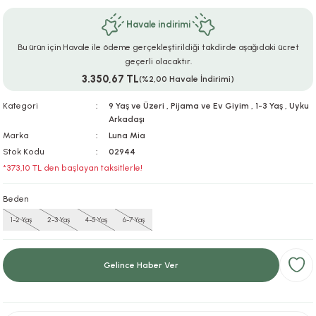
ar
r
e
i
Havale indirimi
Bu ürün için Havale ile ödeme gerçekleştirildiği takdirde aşağıdaki ücret
lar
ları
ye Ekipmanları
ü
oslar
geçerli olacaktır.
3.350,67 TL
(%2,00 Havale İndirimi)
bilyaları
ncakları
Kategori
9 Yaş ve Üzeri
,
Pijama ve Ev Giyim
,
1-3 Yaş
,
Uyku
Arkadaşı
esuarları
arı
ılıfları
Marka
Luna Mia
Stok Kodu
02944
k Aksesuarları
arı
lükleri
*373,10 TL den başlayan taksitlerle!
r
ı
lükleri
Beden
1-2 Yaş
2-3 Yaş
4-5 Yaş
6-7 Yaş
rı
ar
sı
ı
Gelince Haber Ver
ı