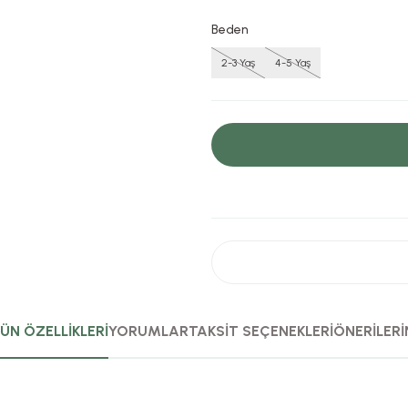
Beden
2-3 Yaş
4-5 Yaş
ÜN ÖZELLİKLERİ
YORUMLAR
TAKSİT SEÇENEKLERİ
ÖNERİLERİ