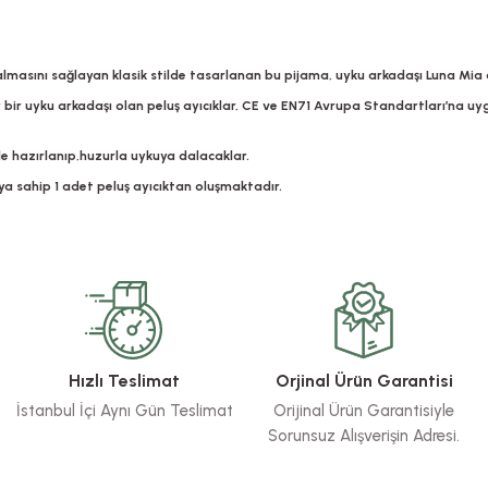
masını sağlayan klasik stilde tasarlanan bu pijama, uyku arkadaşı Luna Mia ayı
ir uyku arkadaşı olan peluş ayıcıklar, CE ve EN71 Avrupa Standartları’na uygun
fle hazırlanıp,huzurla uykuya dalacaklar.
ya sahip 1 adet peluş ayıcıktan oluşmaktadır.
rsiz gördüğünüz noktaları öneri formunu kullanarak tarafımıza iletebilirsiniz.
Bu ürüne ilk yorumu siz yapın!
Yorum Yaz
Hızlı Teslimat
Orjinal Ürün Garantisi
İstanbul İçi Aynı Gün Teslimat
Orijinal Ürün Garantisiyle
Sorunsuz Alışverişin Adresi.