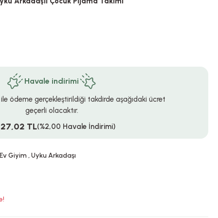
Uyku Arkadaşlı Çocuk Pijama Takımı
Havale indirimi
 ile ödeme gerçekleştirildiği takdirde aşağıdaki ücret
geçerli olacaktır.
527,02 TL
(%2,00 Havale İndirimi)
 Ev Giyim
,
Uyku Arkadaşı
e!