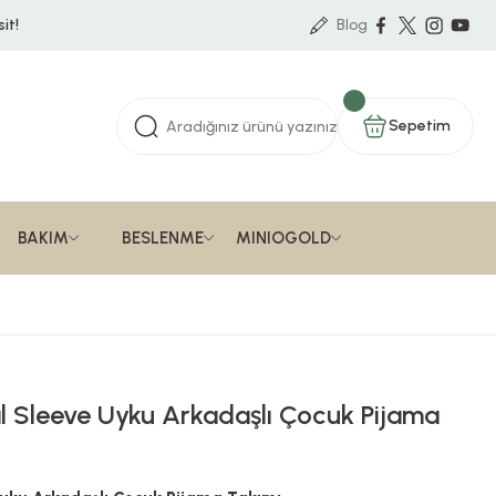
it!
Blog
Sepetim
BAKIM
BESLENME
MINIOGOLD
l Sleeve Uyku Arkadaşlı Çocuk Pijama