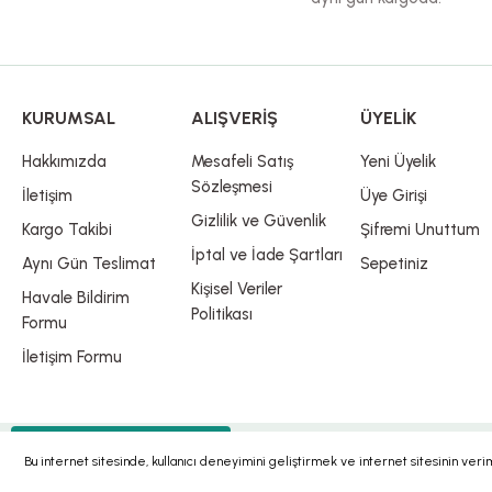
KURUMSAL
ALIŞVERİŞ
ÜYELİK
Hakkımızda
Mesafeli Satış
Yeni Üyelik
Sözleşmesi
İletişim
Üye Girişi
Gizlilik ve Güvenlik
Kargo Takibi
Şifremi Unuttum
İptal ve İade Şartları
Aynı Gün Teslimat
Sepetiniz
Kişisel Veriler
Havale Bildirim
Politikası
Formu
İletişim Formu
® 2023 | Tüm Hakları Saklıdır.
Whatsapp Destek
Bu internet sitesinde, kullanıcı deneyimini geliştirmek ve internet sitesinin ver