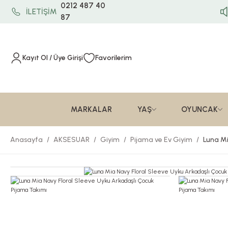
0212 487 40
İLETİŞİM
87
Kayıt Ol / Üye Girişi
Favorilerim
MARKALAR
YAŞ
OYUNCAK
Anasayfa
AKSESUAR
Giyim
Pijama ve Ev Giyim
Luna Mi