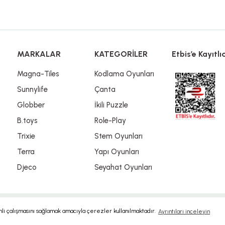
Gönder
MARKALAR
KATEGORİLER
Etbis’e Kayıtlıd
Magna-Tiles
Kodlama Oyunları
Sunnylife
Çanta
Globber
İkili Puzzle
B.toys
Role-Play
Trixie
Stem Oyunları
Terra
Yapı Oyunları
Djeco
Seyahat Oyunları
imli çalışmasını sağlamak amacıyla çerezler kullanılmaktadır.
Ayrıntıları inceleyin
ile
ideasoft
e-