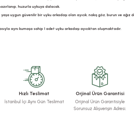
 hazırlanıp, huzurla uykuya dalacak.
yaşa uygun güvenilir bir uyku arkadaşı olan ayıcık, nakış göz, burun ve ağız de
masıyla aynı kumaşa sahip 1 adet uyku arkadaşı ayıcıktan oluşmaktadır.
rsiz gördüğünüz noktaları öneri formunu kullanarak tarafımıza iletebilirsiniz.
Bu ürüne ilk yorumu siz yapın!
Yorum Yaz
Hızlı Teslimat
Orjinal Ürün Garantisi
İstanbul İçi Aynı Gün Teslimat
Orijinal Ürün Garantisiyle
Sorunsuz Alışverişin Adresi.