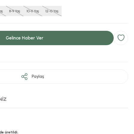
aş
8-9 Yaş
10-11 Yaş
12-13 Yaş
Gelince Haber Ver
Paylaş
NİZ
e üretildi.