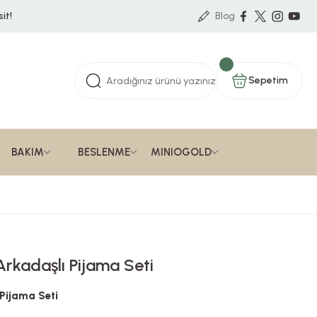
it!
Blog
Sepetim
BAKIM
BESLENME
MINIOGOLD
Arkadaşlı Pijama Seti
 Pijama Seti