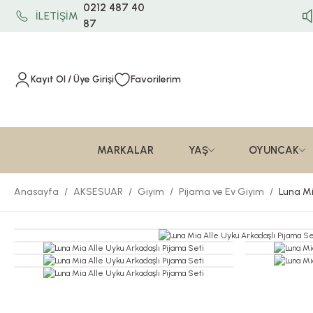
0212 487 40
İLETİŞİM
87
Kayıt Ol / Üye Girişi
Favorilerim
MARKALAR
YAŞ
OYUNCAK
Anasayfa
AKSESUAR
Giyim
Pijama ve Ev Giyim
Luna Mi