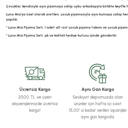
Çocuklar, kendisiyle aynı pijamaya sahip uyku arkadaşıyla birlikte keyifle
Luna Mia’ya özel olarak üretilen, çocuk pijamasıyla aynı kumaşa sahip her 
yapıldı.
* Luna Mia Pijama Seti, 1 adet alt-üst çocuk pijama takımı ve çocuk pija
* Luna Mia Pijama Seti, şık ve kaliteli hediye kutusu içinde gönderilir.
Bu ürünün fiyat bilgisi, resim, ürün açıklamalarında ve diğer konularda yete
Görüş ve önerileriniz için teşekkür ederiz.
Ürün resmi kalitesiz, bozuk veya görüntülenemiyor.
Ürün açıklamasında eksik bilgiler bulunuyor.
Ürün bilgilerinde hatalar bulunuyor.
Ücretsiz Kargo
Aynı Gün Kargo
Ürün fiyatı diğer sitelerden daha pahalı.
2000 TL ve üzeri
Sevkiyat depomuzda olan
Bu ürüne benzer farklı alternatifler olmalı.
alışverişlerinizde ücretsiz
ürünler için hafta içi saat
kargo!
15,00' a kadar verilen siparişler
aynı gün kargoda.