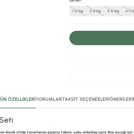
Beden
1-2 Yaş
2-3 Yaş
4-5 Yaş
6-7 Y
ÜN ÖZELLİKLERİ
YORUMLAR
TAKSİT SEÇENEKLERİ
ÖNERİLERİ
Seti
n klasik stilde tasarlanan pijama takımı, uyku arkadaşı Luna Mia ayıcığı için d