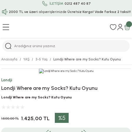
İLETİŞİM
0212 487 40 87
2000 TL ve üzeri
alışverişlerinizde
Ücretsiz Kargo!
Vade farksız 2 taksit!
Geri Dön
Geri Dön
Geri Dön
Geri Dön
Geri Dön
Geri Dön
Geri Dön
Geri Dön
Geri Dön
rı
uru
i
ı
epçe
Anasayfa
YAŞ
3-5 Yaş
Londji Where are my Socks? Kutu Oyunu
r
rı
 / Tattoos
leri
e
Londji
ları
uarlar
Koruma
ık-Bıçak
e
Londji Where are my Socks? Kutu Oyunu
aklar
asyon Oyunları
ksesuarları
alzemeleri
bakları-Kase
rli Charm Bileklik
Londji Where are my Socks? Kutu Oyunu
ğu
arları
lir İsimli Çocuk Altın Bileklik
%5
1.425,00 TL
1.500,00 TL
ri
antası
ünleri