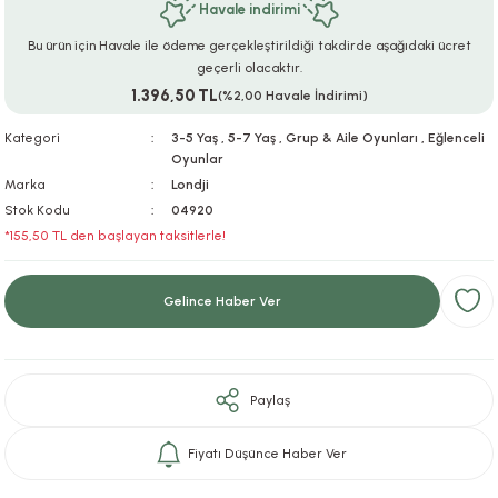
Havale indirimi
ar
r
e
i
Bu ürün için Havale ile ödeme gerçekleştirildiği takdirde aşağıdaki ücret
geçerli olacaktır.
lar
ları
ye Ekipmanları
ü
oslar
1.396,50 TL
(%2,00 Havale İndirimi)
bilyaları
ncakları
Kategori
3-5 Yaş
,
5-7 Yaş
,
Grup & Aile Oyunları
,
Eğlenceli
Oyunlar
Marka
Londji
esuarları
arı
ılıfları
Stok Kodu
04920
*155,50 TL den başlayan taksitlerle!
k Aksesuarları
arı
lükleri
r
ı
lükleri
Gelince Haber Ver
rı
ar
sı
Paylaş
ı
Fiyatı Düşünce Haber Ver
ı