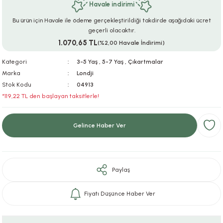
Havale indirimi
ar
r
e
i
Bu ürün için Havale ile ödeme gerçekleştirildiği takdirde aşağıdaki ücret
geçerli olacaktır.
lar
ları
ye Ekipmanları
ü
oslar
1.070,65 TL
(%2,00 Havale İndirimi)
bilyaları
ncakları
Kategori
3-5 Yaş
,
5-7 Yaş
,
Çıkartmalar
Marka
Londji
Stok Kodu
04913
esuarları
arı
ılıfları
*119,22 TL den başlayan taksitlerle!
k Aksesuarları
arı
lükleri
Gelince Haber Ver
r
ı
lükleri
rı
ar
sı
Paylaş
ı
Fiyatı Düşünce Haber Ver
ı