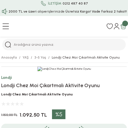
İLETİŞİM
0212 487 40 87
2000 TL ve üzeri
alışverişlerinizde
Ücretsiz Kargo!
Vade farksız 2 taksit!
Geri Dön
Geri Dön
Geri Dön
Geri Dön
Geri Dön
Geri Dön
Geri Dön
Geri Dön
Geri Dön
rı
uru
i
ı
epçe
Anasayfa
YAŞ
3-5 Yaş
Londji Chez Moi Çıkartmalı Aktivite Oyunu
r
rı
 / Tattoos
leri
e
Londji
ları
uarlar
Koruma
ık-Bıçak
e
Londji Chez Moi Çıkartmalı Aktivite Oyunu
aklar
asyon Oyunları
ksesuarları
alzemeleri
bakları-Kase
rli Charm Bileklik
Londji Chez Moi Çıkartmalı Aktivite Oyunu
ğu
arları
lir İsimli Çocuk Altın Bileklik
%5
1.092,50 TL
1.150,00 TL
ri
antası
ünleri