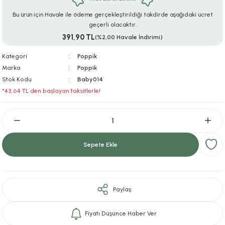
ar
r
e
i
Bu ürün için Havale ile ödeme gerçekleştirildiği takdirde aşağıdaki ücret
geçerli olacaktır.
391,90 TL
lar
ları
ye Ekipmanları
ü
oslar
(%2,00 Havale İndirimi)
Kategori
Poppik
bilyaları
ncakları
Marka
Poppik
Stok Kodu
Baby014
esuarları
arı
ılıfları
*43,64 TL den başlayan taksitlerle!
k Aksesuarları
arı
lükleri
r
ı
lükleri
Sepete Ekle
rı
ar
sı
ı
Paylaş
ı
Fiyatı Düşünce Haber Ver