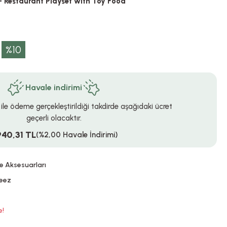
 - Restaurant Playset with Toy Food
%10
Havale indirimi
 ile ödeme gerçekleştirildiği takdirde aşağıdaki ücret
geçerli olacaktır.
940,31 TL
(%2,00 Havale İndirimi)
e Aksesuarları
zeez
e!