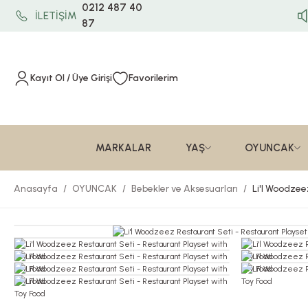
0212 487 40
İLETİŞİM
87
Kayıt Ol / Üye Girişi
Favorilerim
MARKALAR
YAŞ
OYUNCAK
Anasayfa
OYUNCAK
Bebekler ve Aksesuarları
Li'l Woodzee