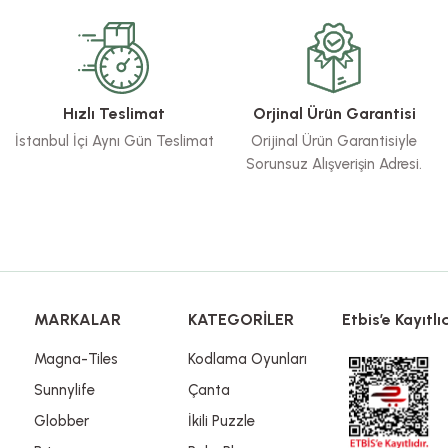
Bu ürüne ilk yorumu siz yapın!
Yorum Yaz
Hızlı Teslimat
Orjinal Ürün Garantisi
İstanbul İçi Aynı Gün Teslimat
Orijinal Ürün Garantisiyle
Sorunsuz Alışverişin Adresi.
Gönder
MARKALAR
KATEGORİLER
Etbis’e Kayıtlıd
Magna-Tiles
Kodlama Oyunları
Sunnylife
Çanta
Globber
İkili Puzzle