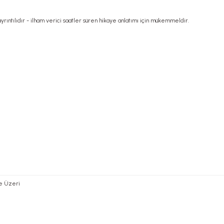
rıntılıdır - ilham verici saatler süren hikaye anlatımı için mükemmeldir.
ve Üzeri
rsiz gördüğünüz noktaları öneri formunu kullanarak tarafımıza iletebilirsiniz.