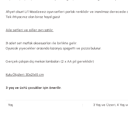
Afiyet olsun! Li’l Woodzeez oyun setleri parlak renklidir ve inanılmaz derecede ay
Tek ihtiyacınız olan biraz hayal gücü!
Aile setleri ve piller ayrı satılır.
31 adet set mutfak aksesuarları ile birlikte gelir.
Oyuncak yiyecekler arasında lazanya, spagetti ve pizza bulunur.
Gerçek çalışan dış mekan lambaları (2 x AA pil gereklidir)
Kutu Ölçüleri: 30x21x15 cm
3 yaş ve üstü çocuklar için önerilir.
Yaş
:
3 Yaş ve Üzeri, 4 Yaş 
Bu ürünün fiyat bilgisi, resim, ürün açıklamalarında ve diğer konularda yete
Görüş ve önerileriniz için teşekkür ederiz.