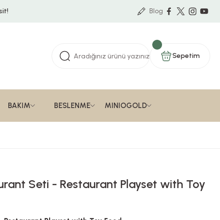
it!
Blog
Sepetim
BAKIM
BESLENME
MINIOGOLD
rant Seti - Restaurant Playset with Toy