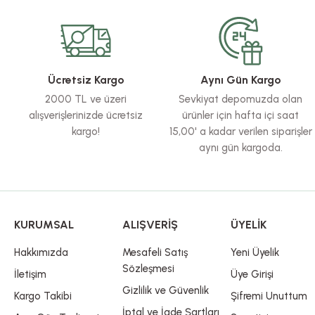
Ürün resmi kalitesiz, bozuk veya görüntülenemiyor.
Ürün açıklamasında eksik bilgiler bulunuyor.
Ürün bilgilerinde hatalar bulunuyor.
Ücretsiz Kargo
Aynı Gün Kargo
Ürün fiyatı diğer sitelerden daha pahalı.
2000 TL ve üzeri
Sevkiyat depomuzda olan
Bu ürüne benzer farklı alternatifler olmalı.
alışverişlerinizde ücretsiz
ürünler için hafta içi saat
kargo!
15,00' a kadar verilen siparişler
aynı gün kargoda.
KURUMSAL
ALIŞVERİŞ
ÜYELİK
Hakkımızda
Mesafeli Satış
Yeni Üyelik
Sözleşmesi
İletişim
Üye Girişi
Gizlilik ve Güvenlik
Kargo Takibi
Şifremi Unuttum
İptal ve İade Şartları