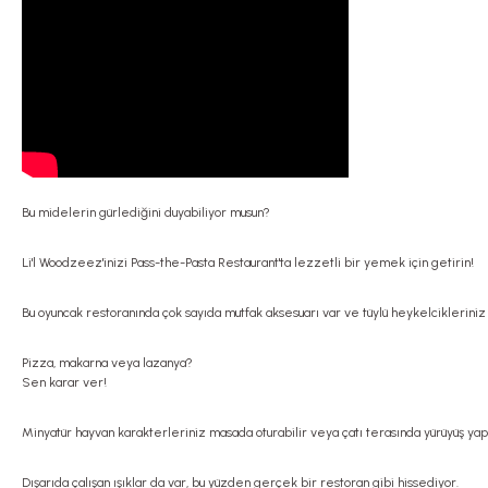
Bu midelerin gürlediğini duyabiliyor musun?
Li'l Woodzeez'inizi Pass-the-Pasta Restaurant'ta lezzetli bir yemek için getirin!
Bu oyuncak restoranında çok sayıda mutfak aksesuarı var ve tüylü heykelcikleriniz
Pizza, makarna veya lazanya?
Sen karar ver!
Minyatür hayvan karakterleriniz masada oturabilir veya çatı terasında yürüyüş yapa
Dışarıda çalışan ışıklar da var, bu yüzden gerçek bir restoran gibi hissediyor.