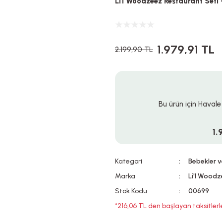
Li'l Woodzeez Restaurant Seti
1.979,91 TL
2.199,90 TL
Bu ürün için Havale
1.
Kategori
Bebekler v
Marka
Li'l Wood
Stok Kodu
00699
*216,06 TL den başlayan taksitlerl