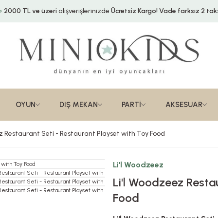
2000 TL ve üzeri
alışverişlerinizde
Ücretsiz Kargo!
Vade farksız 2 taks
OYUN
DIŞ MEKAN
PARTİ
AKSESUAR
z Restaurant Seti - Restaurant Playset with Toy Food
Li'l Woodzeez
Li'l Woodzeez Restau
Food