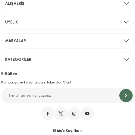
ALIŞVERİŞ
Bu ürüne benzer farklı alternatifler olmalı.
Aynı Gün Kargo
ÜYELİK
Sevkiyat depomuzda olan ürünler için hafta içi saat 15,00' a kadar verilen sipariş
MARKALAR
Gönder
KATEGORİLER
Hızlı Teslimat
İstanbul İçi Aynı Gün Teslimat
E-Bülten
Kampanya ve Fırsatlardan Haberdar Olun!
Orjinal Ürün Garantisi
Orijinal Ürün Garantisiyle Sorunsuz Alışverişin Adresi.
Etbis’e Kayıtlıdır.