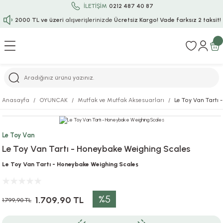
İLETİŞİM
0212 487 40 87
2000 TL ve üzeri
alışverişlerinizde
Ücretsiz Kargo!
Vade farksız 2 taksit!
Geri Dön
Geri Dön
Geri Dön
Geri Dön
Geri Dön
Geri Dön
Geri Dön
Geri Dön
Geri Dön
rı
uru
i
ı
epçe
Anasayfa
OYUNCAK
Mutfak ve Mutfak Aksesuarları
Le Toy Van Tartı
r
rı
 / Tattoos
leri
e
Le Toy Van
ları
uarlar
Koruma
ık-Bıçak
e
Le Toy Van Tartı - Honeybake Weighing Scales
aklar
asyon Oyunları
ksesuarları
alzemeleri
bakları-Kase
rli Charm Bileklik
Le Toy Van Tartı - Honeybake Weighing Scales
ğu
arları
lir İsimli Çocuk Altın Bileklik
%5
1.709,90 TL
1.799,90 TL
ri
antası
ünleri