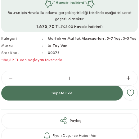
Havale indirimi
ar
r
e
i
Bu ürün için Havale ile ödeme gerçekleştirildiği takdirde aşağıdaki ücret
geçerli olacaktır.
lar
ları
ye Ekipmanları
ü
oslar
1.675,70 TL
(%2,00 Havale İndirimi)
bilyaları
ncakları
Kategori
Mutfak ve Mutfak Aksesuarları
,
5-7 Yaş
,
3-5 Yaş
Marka
Le Toy Van
Stok Kodu
00378
esuarları
arı
ılıfları
*186,59 TL den başlayan taksitlerle!
k Aksesuarları
arı
lükleri
r
ı
lükleri
Sepete Ekle
rı
ar
sı
ı
Paylaş
ı
Fiyatı Düşünce Haber Ver