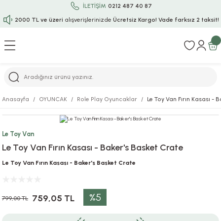
İLETİŞİM
0212 487 40 87
2000 TL ve üzeri
alışverişlerinizde
Ücretsiz Kargo!
Vade farksız 2 taksit!
Geri Dön
Geri Dön
Geri Dön
Geri Dön
Geri Dön
Geri Dön
Geri Dön
Geri Dön
Geri Dön
rı
uru
i
ı
epçe
Anasayfa
OYUNCAK
Role Play Oyuncaklar
Le Toy Van Fırın Kasası - 
r
rı
 / Tattoos
leri
e
Le Toy Van
ları
uarlar
Koruma
ık-Bıçak
e
Le Toy Van Fırın Kasası - Baker's Basket Crate
aklar
asyon Oyunları
ksesuarları
alzemeleri
bakları-Kase
rli Charm Bileklik
Le Toy Van Fırın Kasası - Baker's Basket Crate
ğu
arları
lir İsimli Çocuk Altın Bileklik
%5
759,05 TL
799,00 TL
ri
antası
ünleri