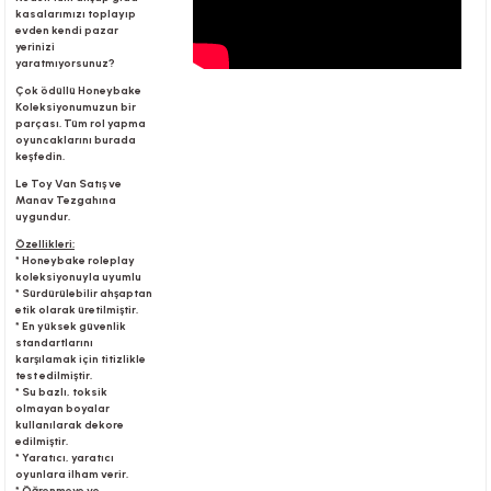
kasalarımızı toplayıp
evden kendi pazar
yerinizi
yaratmıyorsunuz?
Çok ödüllü Honeybake
Koleksiyonumuzun bir
parçası. Tüm rol yapma
oyuncaklarını burada
keşfedin.
Le Toy Van Satış ve
Manav Tezgahına
uygundur.
Özellikleri:
* Honeybake roleplay
koleksiyonuyla uyumlu
* Sürdürülebilir ahşaptan
etik olarak üretilmiştir.
* En yüksek güvenlik
standartlarını
karşılamak için titizlikle
test edilmiştir.
* Su bazlı, toksik
olmayan boyalar
kullanılarak dekore
edilmiştir.
* Yaratıcı, yaratıcı
oyunlara ilham verir.
* Öğrenmeye ve