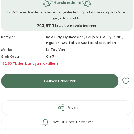
Havale indirimi
ar
r
e
i
Bu ürün için Havale ile ödeme gerçekleştirildiği takdirde aşağıdaki ücret
geçerli olacaktır.
lar
ları
ye Ekipmanları
ü
oslar
743,87 TL
(%2,00 Havale İndirimi)
bilyaları
ncakları
Kategori
Role Play Oyuncaklar
,
Grup & Aile Oyunları
,
Figürler
,
Mutfak ve Mutfak Aksesuarları
Marka
Le Toy Van
esuarları
arı
ılıfları
Stok Kodu
01671
*82,83 TL den başlayan taksitlerle!
k Aksesuarları
arı
lükleri
r
ı
lükleri
Gelince Haber Ver
rı
ar
sı
Paylaş
ı
Fiyatı Düşünce Haber Ver
ı