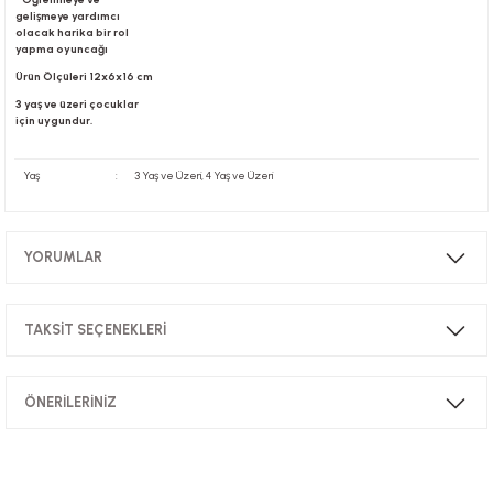
gelişmeye yardımcı
olacak harika bir rol
yapma oyuncağı
Ürün Ölçüleri 12x6x16 cm
3 yaş ve üzeri çocuklar
için uygundur.
Yaş
:
3 Yaş ve Üzeri, 4 Yaş ve Üzeri
YORUMLAR
TAKSİT SEÇENEKLERİ
Bu ürüne ilk yorumu siz yapın!
ÖNERİLERİNİZ
Yorum Yaz
Bu ürünün fiyat bilgisi, resim, ürün açıklamalarında ve diğer konularda
yetersiz gördüğünüz noktaları öneri formunu kullanarak tarafımıza
iletebilirsiniz.