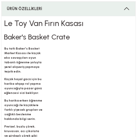
ÜRÜN ÖZELLİKLERİ
i
Le Toy Van Fırın Kasası
Baker's Basket Crate
Bu tatlı Baker's Basket
i
Market Kasası ile küçük
eko savaşçıları oyun
tabanlı öğrenme yoluyla
yerel alışveriş yapmaya
teşvik edin.
Küçük hayal gücü için bu
su
harika ahşap rol yapma
oyuncağıyla pazar günü
eğlencesi sizi bekliyor.
Bu harika erken öğrenme
oyuncağı ile küçüklere
farklı yiyecek grupları ve
sağlıklı beslenme
hakkında bilgi verin.
Pretzel, buzlu çörek,
kruvasan, acı çikolata
ve girdaplı çörek gibi