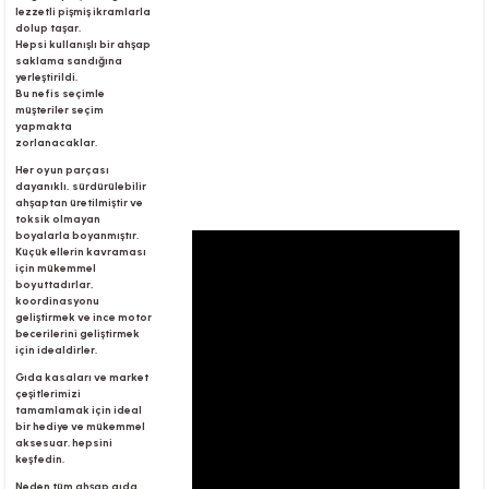
lezzetli pişmiş ikramlarla
dolup taşar.
Hepsi kullanışlı bir ahşap
saklama sandığına
r
yerleştirildi.
Bu nefis seçimle
müşteriler seçim
yapmakta
zorlanacaklar.
Her oyun parçası
dayanıklı, sürdürülebilir
ahşaptan üretilmiştir ve
toksik olmayan
boyalarla boyanmıştır.
Küçük ellerin kavraması
için mükemmel
boyuttadırlar,
koordinasyonu
geliştirmek ve ince motor
becerilerini geliştirmek
için idealdirler.
Gıda kasaları ve market
çeşitlerimizi
tamamlamak için ideal
bir hediye ve mükemmel
aksesuar. hepsini
keşfedin.
Neden tüm ahşap gıda