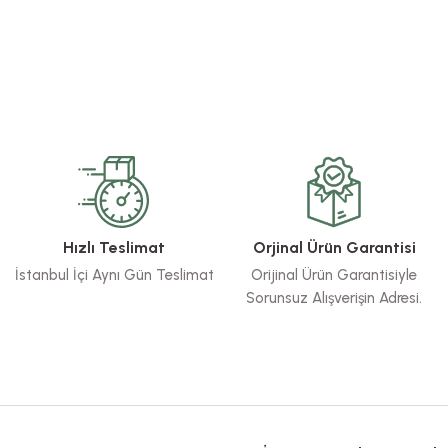
rsiz gördüğünüz noktaları öneri formunu kullanarak tarafımıza iletebilirsiniz.
Bu ürüne ilk yorumu siz yapın!
Yorum Yaz
Hızlı Teslimat
Orjinal Ürün Garantisi
İstanbul İçi Aynı Gün Teslimat
Orijinal Ürün Garantisiyle
Sorunsuz Alışverişin Adresi.
Gönder