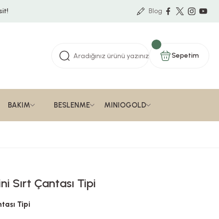
it!
Blog
Sepetim
BAKIM
BESLENME
MINIOGOLD
i Sırt Çantası Tipi
tası Tipi