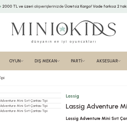
2000 TL ve üzeri
alışverişlerinizde
Ücretsiz Kargo!
Vade farksız 2 taks
OYUN
DIŞ MEKAN
PARTİ
AKSESUAR
ipi
Lassig
Lassig Adventure Min
Lassig Adventure Mini Sırt Çan