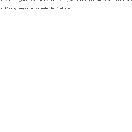
ması için ergonomik olarak tasarlanmıştır. İç kısmında bulunan isim etiketi bölümü ise 
ı, PETA onaylı vegan malzemelerden üretilmiştir.