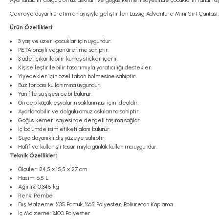
Ayarlanabilir dolgulu omuz askıları ve göğüs kemeri sayesinde çocukların rahat taşı
Çevreye duyarlı üretim anlayışıyla geliştirilen Lassig Adventure Mini Sırt Çantas
Ürün Özellikleri:
3 yaş ve üzeri çocuklar için uygundur.
PETA onaylı vegan üretime sahiptir.
3 adet çıkarılabilir kumaş sticker içerir.
Kişiselleştirilebilir tasarımıyla yaratıcılığı destekler.
Yiyecekler için özel taban bölmesine sahiptir.
Buz torbası kullanımına uygundur.
Yan file su şişesi cebi bulunur.
Ön cep küçük eşyaların saklanması için idealdir.
Ayarlanabilir ve dolgulu omuz askılarına sahiptir.
Göğüs kemeri sayesinde dengeli taşıma sağlar.
İç bölümde isim etiketi alanı bulunur.
Suya dayanıklı dış yüzeye sahiptir.
Hafif ve kullanışlı tasarımıyla günlük kullanıma uygundur.
Teknik Özellikler:
Ölçüler: 24,5 x 15,5 x 27 cm
Hacim: 6,5 L
Ağırlık: 0,345 kg
Renk: Pembe
Dış Malzeme: %35 Pamuk, %65 Polyester, Poliüretan Kaplama
İç Malzeme: %100 Polyester