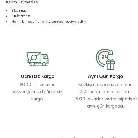
Bakım Talimatları:
Yıkanmaz.
Ütülenmez.
Nemli bir bez ile temizlenmesi tavsiye edilir.
Bu ürünün fiyat bilgisi, resim, ürün açıklamalarında ve diğer konularda yete
Görüş ve önerileriniz için teşekkür ederiz.
Ürün resmi kalitesiz, bozuk veya görüntülenemiyor.
Ürün açıklamasında eksik bilgiler bulunuyor.
Ürün bilgilerinde hatalar bulunuyor.
Ücretsiz Kargo
Aynı Gün Kargo
Ürün fiyatı diğer sitelerden daha pahalı.
2000 TL ve üzeri
Sevkiyat depomuzda olan
Bu ürüne benzer farklı alternatifler olmalı.
alışverişlerinizde ücretsiz
ürünler için hafta içi saat
kargo!
15,00' a kadar verilen siparişler
aynı gün kargoda.