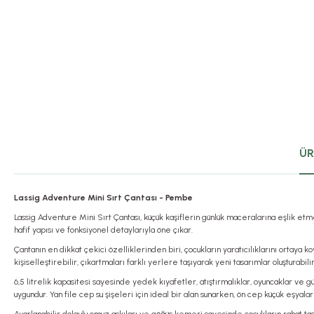
ÜR
Lassig Adventure Mini Sırt Çantası - Pembe
Lassig Adventure Mini Sırt Çantası, küçük kaşiflerin günlük maceralarına eşlik etmek
hafif yapısı ve fonksiyonel detaylarıyla öne çıkar.
Çantanın en dikkat çekici özelliklerinden biri, çocukların yaratıcılıklarını ortaya k
kişiselleştirebilir, çıkartmaları farklı yerlere taşıyarak yeni tasarımlar oluşturabilir
6,5 litrelik kapasitesi sayesinde yedek kıyafetler, atıştırmalıklar, oyuncaklar ve g
uygundur. Yan file cep su şişeleri için ideal bir alan sunarken, ön cep küçük eşyala