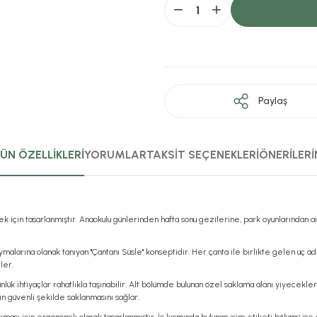
Paylaş
ÜN ÖZELLİKLERİ
YORUMLAR
TAKSİT SEÇENEKLERİ
ÖNERİLERİ
 için tasarlanmıştır. Anaokulu günlerinden hafta sonu gezilerine, park oyunlarından aile
oymalarına olanak tanıyan "Çantanı Süsle" konseptidir. Her çanta ile birlikte gelen üç ad
ler.
ünlük ihtiyaçlar rahatlıkla taşınabilir. Alt bölümde bulunan özel saklama alanı yiyecekle
rın güvenli şekilde saklanmasını sağlar.