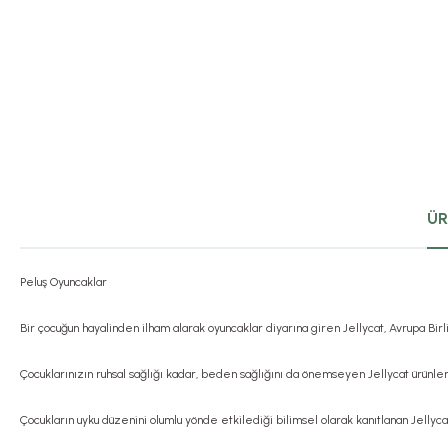
ÜR
Peluş Oyuncaklar
Bir çocuğun hayalinden ilham alarak oyuncaklar diyarına giren Jellycat, Avrupa Bi
Çocuklarınızın ruhsal sağlığı kadar, beden sağlığını da önemseyen Jellycat ürünleri
Çocukların uyku düzenini olumlu yönde etkilediği bilimsel olarak kanıtlanan Jellyca