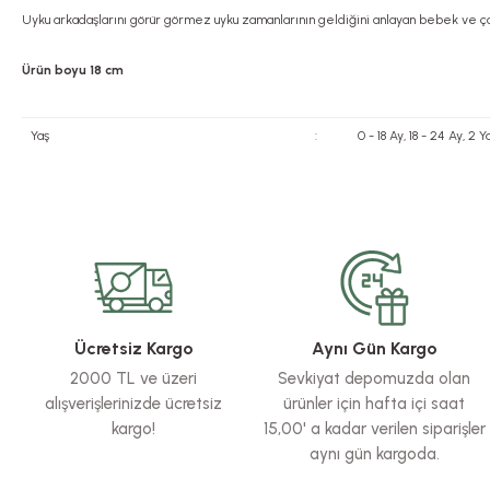
Uyku arkadaşlarını görür görmez uyku zamanlarının geldiğini anlayan bebek ve çoc
Ürün boyu 18 cm
Yaş
:
0 - 18 Ay, 18 - 24 Ay, 2
Bu ürünün fiyat bilgisi, resim, ürün açıklamalarında ve diğer konularda yete
Görüş ve önerileriniz için teşekkür ederiz.
Ürün resmi kalitesiz, bozuk veya görüntülenemiyor.
Ürün açıklamasında eksik bilgiler bulunuyor.
Ürün bilgilerinde hatalar bulunuyor.
Ücretsiz Kargo
Aynı Gün Kargo
Ürün fiyatı diğer sitelerden daha pahalı.
2000 TL ve üzeri
Sevkiyat depomuzda olan
Bu ürüne benzer farklı alternatifler olmalı.
alışverişlerinizde ücretsiz
ürünler için hafta içi saat
kargo!
15,00' a kadar verilen siparişler
aynı gün kargoda.