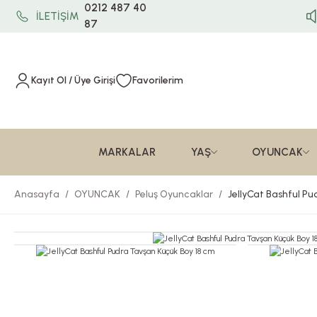
0212 487 40
İLETİŞİM
87
Kayıt Ol / Üye Girişi
Favorilerim
MARKALAR
YAŞ
OYUNCAK
Anasayfa
OYUNCAK
Peluş Oyuncaklar
JellyCat Bashful P