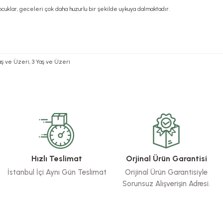
uklar, geceleri çok daha huzurlu bir şekilde uykuya dalmaktadır.
 Yaş ve Üzeri, 3 Yaş ve Üzeri
rsiz gördüğünüz noktaları öneri formunu kullanarak tarafımıza iletebilirsiniz.
Bu ürüne ilk yorumu siz yapın!
Yorum Yaz
Hızlı Teslimat
Orjinal Ürün Garantisi
İstanbul İçi Aynı Gün Teslimat
Orijinal Ürün Garantisiyle
Sorunsuz Alışverişin Adresi.