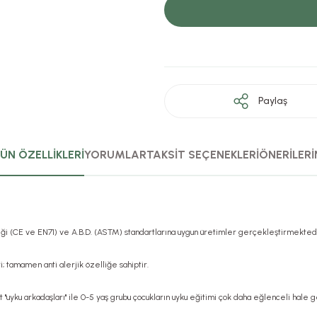
Paylaş
ÜN ÖZELLİKLERİ
YORUMLAR
TAKSİT SEÇENEKLERİ
ÖNERİLERİ
rliği (CE ve EN71) ve A.B.D. (ASTM) standartlarına uygun üretimler gerçekleştirmektedi
; tamamen anti alerjik özelliğe sahiptir.
t "uyku arkadaşları" ile 0-5 yaş grubu çocukların uyku eğitimi çok daha eğlenceli hale g