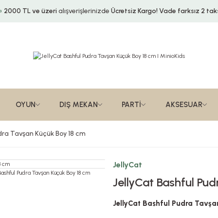
2000 TL ve üzeri
alışverişlerinizde
Ücretsiz Kargo!
Vade farksız 2 taks
OYUN
DIŞ MEKAN
PARTİ
AKSESUAR
udra Tavşan Küçük Boy 18 cm
JellyCat
JellyCat Bashful Pu
JellyCat Bashful Pudra Tavşa