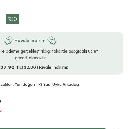
L
%10
Havale indirimi
 ile ödeme gerçekleştirildiği takdirde aşağıdaki ücret
geçerli olacaktır.
527,90 TL
(%2,00 Havale İndirimi)
ncaklar
,
Yenidoğan
,
1-3 Yaş
,
Uyku Arkadaşı
3
e!