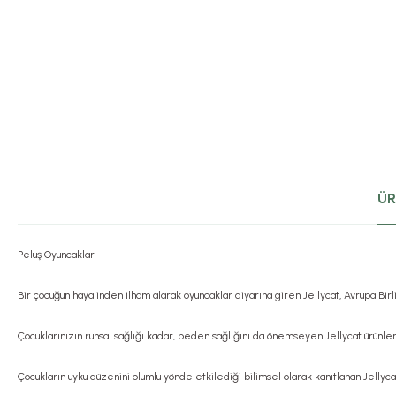
ÜR
Peluş Oyuncaklar
Bir çocuğun hayalinden ilham alarak oyuncaklar diyarına giren Jellycat, Avrupa Bi
Çocuklarınızın ruhsal sağlığı kadar, beden sağlığını da önemseyen Jellycat ürünleri
Çocukların uyku düzenini olumlu yönde etkilediği bilimsel olarak kanıtlanan Jellyca