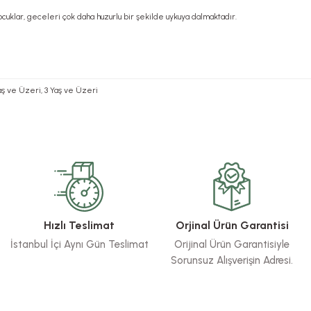
uklar, geceleri çok daha huzurlu bir şekilde uykuya dalmaktadır.
 Yaş ve Üzeri, 3 Yaş ve Üzeri
rsiz gördüğünüz noktaları öneri formunu kullanarak tarafımıza iletebilirsiniz.
Bu ürüne ilk yorumu siz yapın!
Yorum Yaz
Hızlı Teslimat
Orjinal Ürün Garantisi
İstanbul İçi Aynı Gün Teslimat
Orijinal Ürün Garantisiyle
Sorunsuz Alışverişin Adresi.