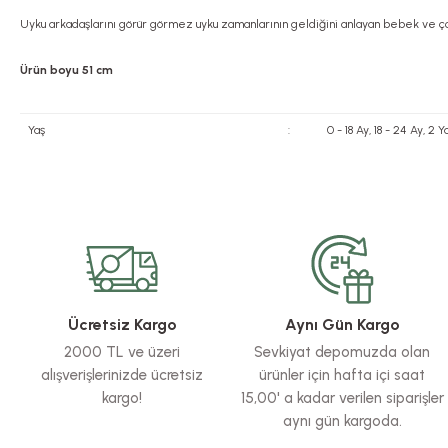
Uyku arkadaşlarını görür görmez uyku zamanlarının geldiğini anlayan bebek ve çoc
Ürün boyu 51 cm
Yaş
:
0 - 18 Ay, 18 - 24 Ay, 2
Bu ürünün fiyat bilgisi, resim, ürün açıklamalarında ve diğer konularda yete
Görüş ve önerileriniz için teşekkür ederiz.
Ürün resmi kalitesiz, bozuk veya görüntülenemiyor.
Ürün açıklamasında eksik bilgiler bulunuyor.
Ürün bilgilerinde hatalar bulunuyor.
Ücretsiz Kargo
Aynı Gün Kargo
Ürün fiyatı diğer sitelerden daha pahalı.
2000 TL ve üzeri
Sevkiyat depomuzda olan
Bu ürüne benzer farklı alternatifler olmalı.
alışverişlerinizde ücretsiz
ürünler için hafta içi saat
kargo!
15,00' a kadar verilen siparişler
aynı gün kargoda.