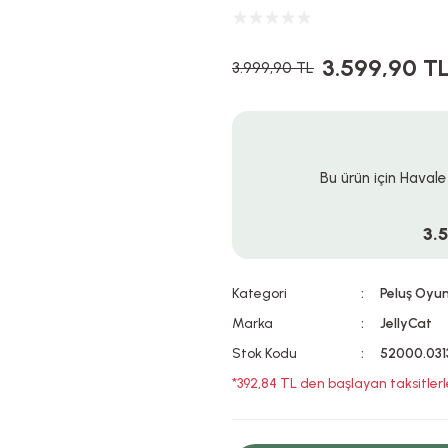
3.599,90 T
3.999,90 TL
Bu ürün için Havale
3.
Kategori
Peluş Oyu
Marka
JellyCat
Stok Kodu
52000.031
*392,84 TL den başlayan taksitlerl