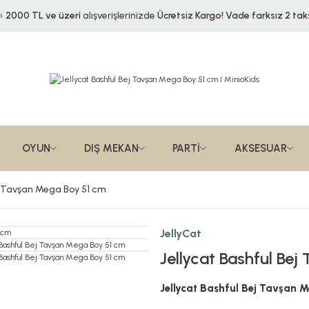
2000 TL ve üzeri
alışverişlerinizde
Ücretsiz Kargo!
Vade farksız 2 taks
OYUN
DIŞ MEKAN
PARTİ
AKSESUAR
ej Tavşan Mega Boy 51 cm
JellyCat
Jellycat Bashful Be
Jellycat Bashful Bej Tavşan 