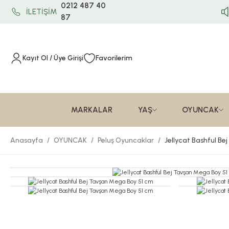
0212 487 40
İLETİŞİM
87
Kayıt Ol / Üye Girişi
Favorilerim
MARKALAR
YAŞ
OYUNCAK
Anasayfa
OYUNCAK
Peluş Oyuncaklar
Jellycat Bashful B