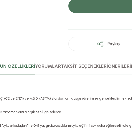
Paylaş
ÜN ÖZELLİKLERİ
YORUMLAR
TAKSİT SEÇENEKLERİ
ÖNERİLERİ
rliği (CE ve EN71) ve A.B.D. (ASTM) standartlarına uygun üretimler gerçekleştirmektedi
; tamamen anti alerjik özelliğe sahiptir.
t "uyku arkadaşları" ile 0-5 yaş grubu çocukların uyku eğitimi çok daha eğlenceli hale g