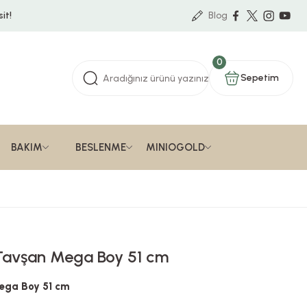
it!
Blog
0
Sepetim
BAKIM
BESLENME
MINIOGOLD
j Tavşan Mega Boy 51 cm
Mega Boy 51 cm