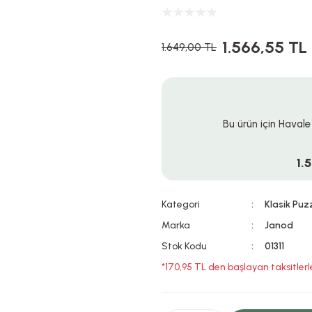
1.566,55 TL
1.649,00 TL
Bu ürün için Havale
1.
Kategori
Klasik Puz
Marka
Janod
Stok Kodu
01311
*170,95 TL den başlayan taksitlerl