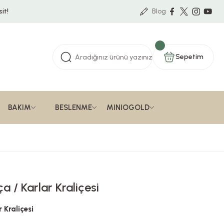
it!
Blog
Sepetim
BAKIM
BESLENME
MINIOGOLD
a / Karlar Kraliçesi
 Kraliçesi