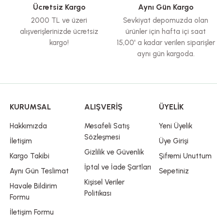
Ürün bilgilerinde hatalar bulunuyor.
Ücretsiz Kargo
Aynı Gün Kargo
Ürün fiyatı diğer sitelerden daha pahalı.
2000 TL ve üzeri
Sevkiyat depomuzda olan
Bu ürüne benzer farklı alternatifler olmalı.
alışverişlerinizde ücretsiz
ürünler için hafta içi saat
kargo!
15,00' a kadar verilen siparişler
aynı gün kargoda.
KURUMSAL
ALIŞVERİŞ
ÜYELİK
Hakkımızda
Mesafeli Satış
Yeni Üyelik
Sözleşmesi
İletişim
Üye Girişi
Gizlilik ve Güvenlik
Kargo Takibi
Şifremi Unuttum
İptal ve İade Şartları
Aynı Gün Teslimat
Sepetiniz
Kişisel Veriler
Havale Bildirim
Politikası
Formu
İletişim Formu