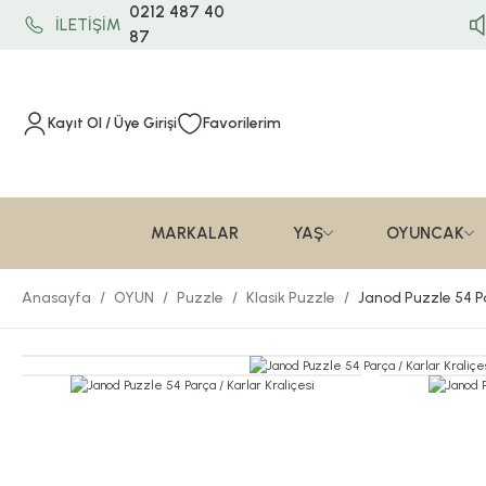
0212 487 40
İLETİŞİM
87
Kayıt Ol / Üye Girişi
Favorilerim
MARKALAR
YAŞ
OYUNCAK
Anasayfa
OYUN
Puzzle
Klasik Puzzle
Janod Puzzle 54 Pa