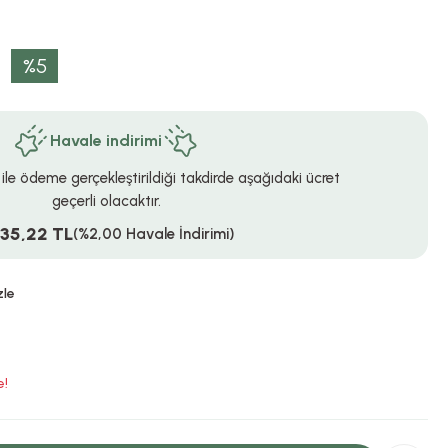
%5
Havale indirimi
 ile ödeme gerçekleştirildiği takdirde aşağıdaki ücret
geçerli olacaktır.
535,22 TL
(%2,00 Havale İndirimi)
zle
e!