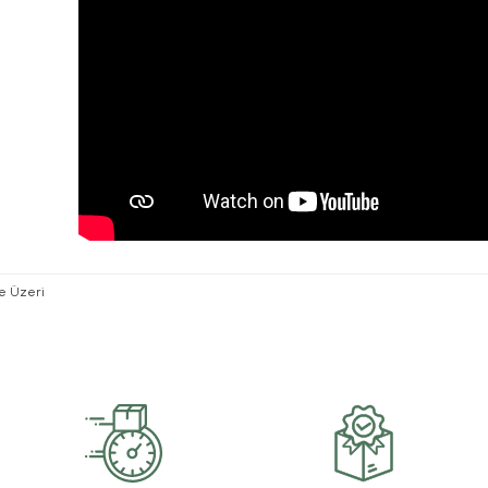
ve Üzeri
rsiz gördüğünüz noktaları öneri formunu kullanarak tarafımıza iletebilirsiniz.
Bu ürüne ilk yorumu siz yapın!
Yorum Yaz