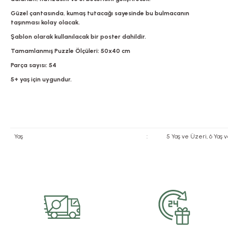
Güzel çantasında, kumaş tutacağı sayesinde bu bulmacanın
taşınması kolay olacak.
Şablon olarak kullanılacak bir poster dahildir.
Tamamlanmış Puzzle Ölçüleri: 50x40 cm
Parça sayısı: 54
5+ yaş için uygundur.
Yaş
:
5 Yaş ve Üzeri, 6 Yaş 
Bu ürünün fiyat bilgisi, resim, ürün açıklamalarında ve diğer konularda yete
Görüş ve önerileriniz için teşekkür ederiz.
Ürün resmi kalitesiz, bozuk veya görüntülenemiyor.
Ürün açıklamasında eksik bilgiler bulunuyor.