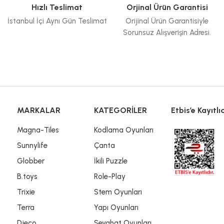
Hızlı Teslimat
Orjinal Ürün Garantisi
İstanbul İçi Aynı Gün Teslimat
Orijinal Ürün Garantisiyle
Sorunsuz Alışverişin Adresi.
Gönder
MARKALAR
KATEGORİLER
Etbis’e Kayıtlıd
Magna-Tiles
Kodlama Oyunları
Sunnylife
Çanta
Globber
İkili Puzzle
B.toys
Role-Play
Trixie
Stem Oyunları
Terra
Yapı Oyunları
Djeco
Seyahat Oyunları