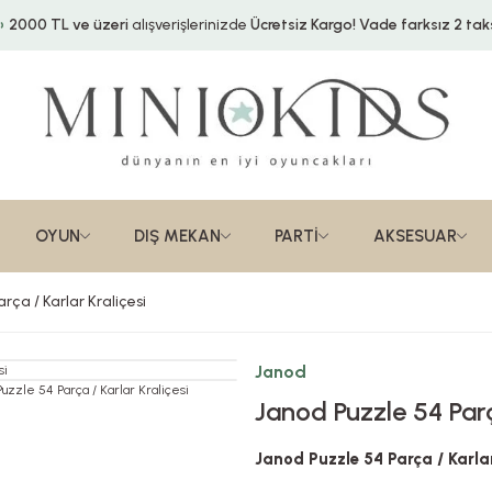
2000 TL ve üzeri
alışverişlerinizde
Ücretsiz Kargo!
Vade farksız 2 taks
OYUN
DIŞ MEKAN
PARTİ
AKSESUAR
rça / Karlar Kraliçesi
Janod
Janod Puzzle 54 Parç
Janod Puzzle 54 Parça / Karlar