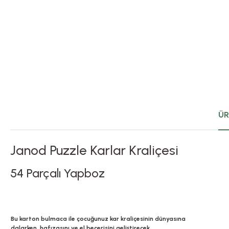
ÜR
Janod Puzzle Karlar Kraliçesi
54 Parçalı Yapboz
Bu karton bulmaca ile çocuğunuz kar kraliçesinin dünyasına
dalarken, hafızasını ve el becerisini geliştirecek.