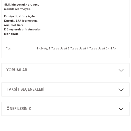
SLS, kimyasal,koruyucu
madde içermeyen.
Emniyetli, Kolay Açılır
Kapak , BPA içermeyen,
Minimal Geri
Dönüştürülebilir Ambalaj
içerisinde.
Yaş
:
18 - 24 Ay, 2 Yaş ve Üzeri, 3 Yaş ve Üzeri, 4 Yaş ve Üzeri, 6 - 18 Ay
YORUMLAR
TAKSİT SEÇENEKLERİ
Bu ürüne ilk yorumu siz yapın!
ÖNERİLERİNİZ
Yorum Yaz
Bu ürünün fiyat bilgisi, resim, ürün açıklamalarında ve diğer konularda
yetersiz gördüğünüz noktaları öneri formunu kullanarak tarafımıza