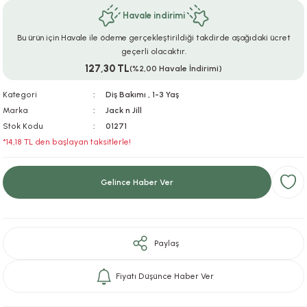
Havale indirimi
ar
r
e
i
Bu ürün için Havale ile ödeme gerçekleştirildiği takdirde aşağıdaki ücret
lar
ları
ye Ekipmanları
ü
oslar
geçerli olacaktır.
127,30 TL
(%2,00 Havale İndirimi)
bilyaları
ncakları
Kategori
Diş Bakımı
,
1-3 Yaş
Marka
Jack n Jill
esuarları
arı
ılıfları
Stok Kodu
01271
*14,18 TL den başlayan taksitlerle!
k Aksesuarları
arı
lükleri
Gelince Haber Ver
r
ı
lükleri
rı
ar
sı
Paylaş
ı
Fiyatı Düşünce Haber Ver
ı