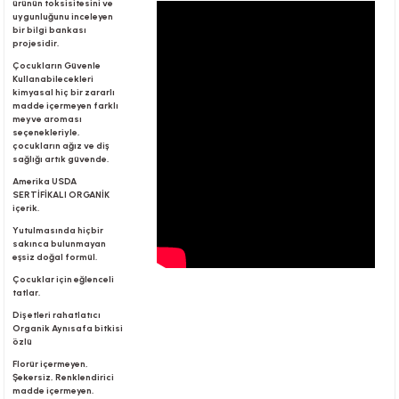
ürünün toksisitesini ve
uygunluğunu inceleyen
bir bilgi bankası
projesidir.
r
Çocukların Güvenle
Kullanabilecekleri
kimyasal hiç bir zararlı
madde içermeyen farklı
meyve aroması
seçenekleriyle,
çocukların ağız ve diş
sağlığı artık güvende.
Amerika USDA
SERTİFİKALI ORGANİK
içerik.
Yutulmasında hiçbir
sakınca bulunmayan
eşsiz doğal formül.
Çocuklar için eğlenceli
tatlar.
Diş etleri rahatlatıcı
Organik Aynısafa bitkisi
özlü
Florür içermeyen,
Şekersiz, Renklendirici
madde içermeyen.