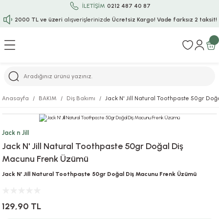
İLETİŞİM
0212 487 40 87
2000 TL ve üzeri
alışverişlerinizde
Ücretsiz Kargo!
Vade farksız 2 taksit!
Geri Dön
Geri Dön
Geri Dön
Geri Dön
Geri Dön
Geri Dön
Geri Dön
Geri Dön
Geri Dön
rı
uru
i
ı
epçe
Anasayfa
BAKIM
Diş Bakımı
Jack N' Jill Natural Toothpaste 50gr Do
r
rı
 / Tattoos
leri
e
Jack n Jill
ları
uarlar
Koruma
ık-Bıçak
e
Jack N' Jill Natural Toothpaste 50gr Doğal Diş
Macunu Frenk Üzümü
aklar
asyon Oyunları
ksesuarları
alzemeleri
bakları-Kase
rli Charm Bileklik
Jack N' Jill Natural Toothpaste 50gr Doğal Diş Macunu Frenk Üzümü
ğu
arları
lir İsimli Çocuk Altın Bileklik
129,90 TL
ri
antası
ünleri