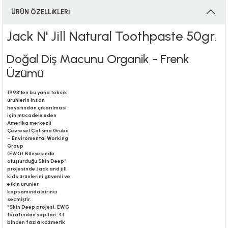
ÜRÜN ÖZELLİKLERİ
Jack N' Jill Natural Toothpaste 50gr.
i
Doğal Diş Macunu Organik - Frenk
Üzümü
i
1993’ten bu yana toksik
ürünlerin insan
hayatından çıkarılması
için mücadele eden
Amerika merkezli
Çevresel Çalışma Grubu
su
– Enviromental Working
Group
(EWG),Bünyesinde
oluşturduğu Skin Deep*
projesinde Jack and jill
kids ürünlerini güvenli ve
etkin ürünler
kapsamında birinci
seçmiştir.
*Skin Deep projesi, EWG
tarafından yapılan, 41
binden fazla kozmetik