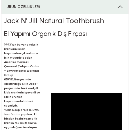
ÜRÜN ÖZELLİKLERİ
Jack N' Jill Natural Toothbrush
i
El Yapımı Organik Diş Fırçası
1993’ten bu yana toksik
i
ürünlerin insan
hayatından çıkarılması
için mücadele eden
Amerika merkezli
Çevresel Çalışma Grubu
– Enviromental Working
Group
su
(EWG),Bünyesinde
oluşturduğu Skin Deep*
projesinde Jack and jill
kids ürünlerini güvenli ve
etkin ürünler
kapsamında birinci
seçmiştir.
*Skin Deep projesi, EWG
tarafından yapılan, 41
binden fazla kozmetik
ürünün toksisitesini ve
uygunluğunu inceleyen