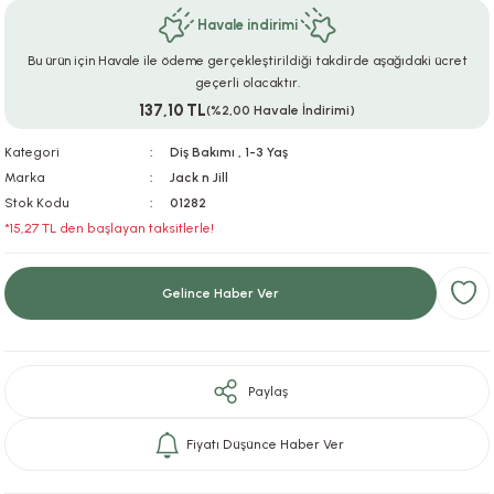
Havale indirimi
ar
r
e
i
Bu ürün için Havale ile ödeme gerçekleştirildiği takdirde aşağıdaki ücret
lar
ları
ye Ekipmanları
ü
oslar
geçerli olacaktır.
137,10 TL
(%2,00 Havale İndirimi)
bilyaları
ncakları
Kategori
Diş Bakımı
,
1-3 Yaş
Marka
Jack n Jill
esuarları
arı
ılıfları
Stok Kodu
01282
*15,27 TL den başlayan taksitlerle!
k Aksesuarları
arı
lükleri
Gelince Haber Ver
r
ı
lükleri
rı
ar
sı
Paylaş
ı
Fiyatı Düşünce Haber Ver
ı