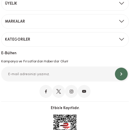
Aynı Gün Kargo
ÜYELİK
Sevkiyat depomuzda olan ürünler için hafta içi saat 15,00' a kadar verilen sipariş
MARKALAR
Gönder
KATEGORİLER
Hızlı Teslimat
İstanbul İçi Aynı Gün Teslimat
E-Bülten
Kampanya ve Fırsatlardan Haberdar Olun!
Orjinal Ürün Garantisi
Orijinal Ürün Garantisiyle Sorunsuz Alışverişin Adresi.
Etbis’e Kayıtlıdır.
Güvenli Alışveriş
İletişim