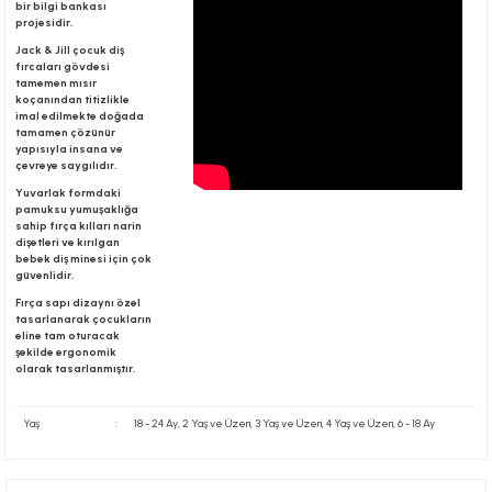
bir bilgi bankası
projesidir.
Jack & Jill çocuk diş
r
fırcaları gövdesi
tamemen mısır
koçanından titizlikle
imal edilmekte doğada
tamamen çözünür
yapısıyla insana ve
çevreye saygılıdır.
Yuvarlak formdaki
pamuksu yumuşaklığa
sahip fırça kılları narin
dişetleri ve kırılgan
bebek diş minesi için çok
güvenlidir.
Fırça sapı dizaynı özel
tasarlanarak çocukların
eline tam oturacak
şekilde ergonomik
olarak tasarlanmıştır.
Yaş
:
18 - 24 Ay, 2 Yaş ve Üzeri, 3 Yaş ve Üzeri, 4 Yaş ve Üzeri, 6 - 18 Ay