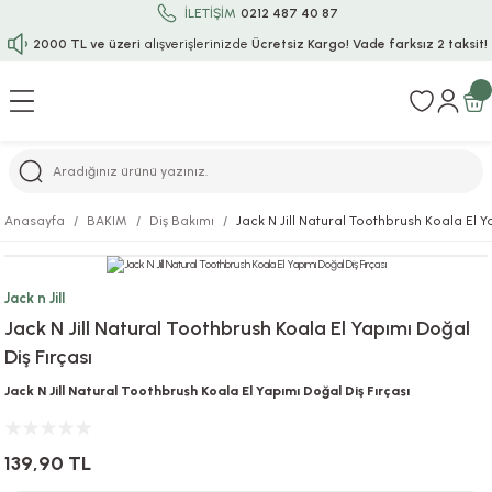
İLETİŞİM
0212 487 40 87
2000 TL ve üzeri
alışverişlerinizde
Ücretsiz Kargo!
Vade farksız 2 taksit!
Geri Dön
Geri Dön
Geri Dön
Geri Dön
Geri Dön
Geri Dön
Geri Dön
Geri Dön
Geri Dön
rı
uru
i
ı
epçe
Anasayfa
BAKIM
Diş Bakımı
Jack N Jill Natural Toothbrush Koala El Y
r
rı
 / Tattoos
leri
e
Jack n Jill
ları
uarlar
Koruma
ık-Bıçak
e
Jack N Jill Natural Toothbrush Koala El Yapımı Doğal
Diş Fırçası
aklar
asyon Oyunları
ksesuarları
alzemeleri
bakları-Kase
rli Charm Bileklik
Jack N Jill Natural Toothbrush Koala El Yapımı Doğal Diş Fırçası
ğu
arları
lir İsimli Çocuk Altın Bileklik
139,90 TL
ri
antası
ünleri