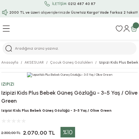
İLETİŞİM
0212 487 40 87
2000 TL ve üzeri
alışverişlerinizde
Ücretsiz Kargo!
Vade farksız 2 taksit!
Geri Dön
Geri Dön
Geri Dön
Geri Dön
Geri Dön
Geri Dön
Geri Dön
Geri Dön
Geri Dön
rı
uru
i
ı
epçe
Anasayfa
AKSESUAR
Çocuk Güneş Gözlükleri
Izipizi Kids Plus Bebe
r
rı
 / Tattoos
leri
e
IZIPIZI
ları
uarlar
Koruma
ık-Bıçak
e
Izipizi Kids Plus Bebek Güneş Gözlüğü - 3-5 Yaş / Olive
Green
aklar
asyon Oyunları
ksesuarları
alzemeleri
bakları-Kase
rli Charm Bileklik
Izipizi Kids Plus Bebek Güneş Gözlüğü - 3-5 Yaş / Olive Green
ğu
arları
lir İsimli Çocuk Altın Bileklik
%10
ri
antası
ünleri
2.070,00 TL
2.300,00 TL