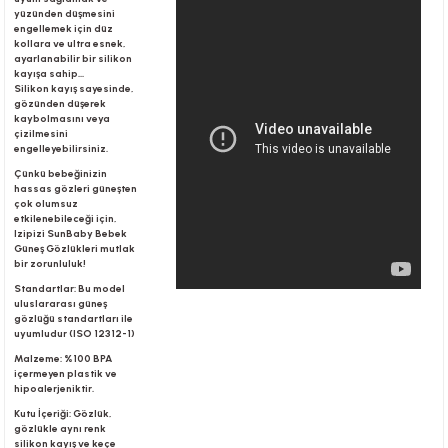
yüzünden düşmesini
engellemek için düz
kollara ve ultra esnek,
ayarlanabilir bir silikon
r
kayışa sahip...
Silikon kayış sayesinde,
gözünden düşerek
kaybolmasını veya
çizilmesini
engelleyebilirsiniz.
Çünkü bebeğinizin
hassas gözleri güneşten
çok olumsuz
etkilenebileceği için,
Izipizi SunBaby Bebek
Güneş Gözlükleri mutlak
bir zorunluluk!
Standartlar: Bu model
uluslararası güneş
gözlüğü standartları ile
uyumludur (ISO 12312-1)
Malzeme: %100 BPA
içermeyen plastik ve
hipoalerjeniktir.
Kutu İçeriği: Gözlük,
gözlükle aynı renk
silikon kayış ve keçe