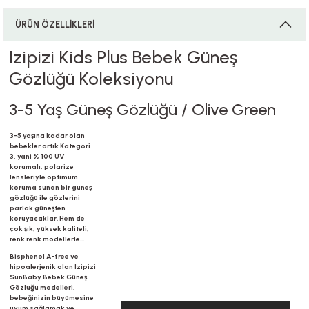
ÜRÜN ÖZELLİKLERİ
i
Izipizi Kids Plus Bebek Güneş
Gözlüğü Koleksiyonu
3-5 Yaş Güneş Gözlüğü / Olive Green
i
3-5 yaşına kadar olan
bebekler artık Kategori
3, yani % 100 UV
korumalı, polarize
lensleriyle optimum
su
koruma sunan bir güneş
gözlüğü ile gözlerini
parlak güneşten
koruyacaklar. Hem de
çok şık, yüksek kaliteli,
renk renk modellerle...
Bisphenol A-free ve
hipoalerjenik olan Izipizi
SunBaby Bebek Güneş
Gözlüğü modelleri,
bebeğinizin büyümesine
uyum sağlamak ve