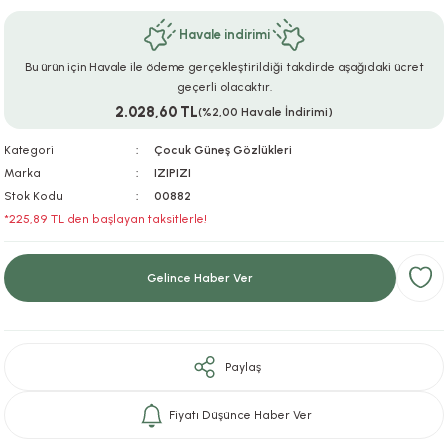
ar
r
e
i
Havale indirimi
Bu ürün için Havale ile ödeme gerçekleştirildiği takdirde aşağıdaki ücret
lar
ları
ye Ekipmanları
ü
oslar
geçerli olacaktır.
2.028,60 TL
(%2,00 Havale İndirimi)
bilyaları
ncakları
Kategori
Çocuk Güneş Gözlükleri
esuarları
arı
ılıfları
Marka
IZIPIZI
Stok Kodu
00882
*225,89 TL den başlayan taksitlerle!
k Aksesuarları
arı
lükleri
r
ı
lükleri
Gelince Haber Ver
rı
ar
sı
Paylaş
ı
Fiyatı Düşünce Haber Ver
ı