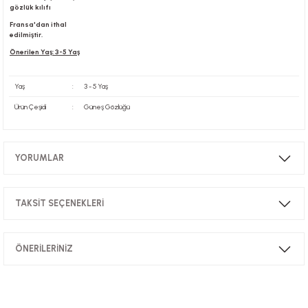
gözlük kılıfı
Fransa'dan ithal
edilmiştir.
Önerilen Yaş: 3-5 Yaş
Yaş
:
3 - 5 Yaş
Ürün Çeşidi
:
Güneş Gözlüğü
YORUMLAR
TAKSİT SEÇENEKLERİ
Bu ürüne ilk yorumu siz yapın!
ÖNERİLERİNİZ
Yorum Yaz
Bu ürünün fiyat bilgisi, resim, ürün açıklamalarında ve diğer konularda
yetersiz gördüğünüz noktaları öneri formunu kullanarak tarafımıza
iletebilirsiniz.