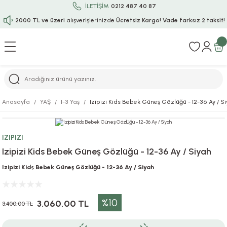
İLETİŞİM
0212 487 40 87
2000 TL ve üzeri
alışverişlerinizde
Ücretsiz Kargo!
Vade farksız 2 taksit!
Geri Dön
Geri Dön
Geri Dön
Geri Dön
Geri Dön
Geri Dön
Geri Dön
Geri Dön
Geri Dön
rı
uru
i
ı
epçe
Anasayfa
YAŞ
1-3 Yaş
Izipizi Kids Bebek Güneş Gözlüğü - 12-36 Ay / S
r
rı
 / Tattoos
leri
e
IZIPIZI
ları
uarlar
Koruma
ık-Bıçak
e
Izipizi Kids Bebek Güneş Gözlüğü - 12-36 Ay / Siyah
aklar
asyon Oyunları
ksesuarları
alzemeleri
bakları-Kase
rli Charm Bileklik
Izipizi Kids Bebek Güneş Gözlüğü - 12-36 Ay / Siyah
ğu
arları
lir İsimli Çocuk Altın Bileklik
%10
3.060,00 TL
3.400,00 TL
ri
antası
ünleri