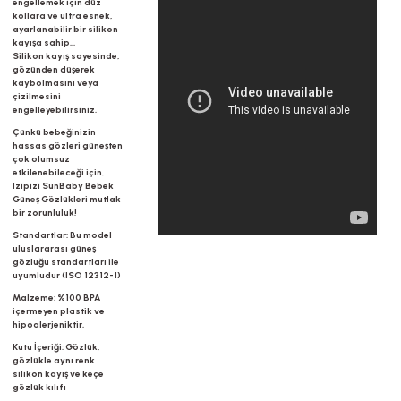
engellemek için düz
kollara ve ultra esnek,
ayarlanabilir bir silikon
kayışa sahip...
r
Silikon kayış sayesinde,
gözünden düşerek
kaybolmasını veya
çizilmesini
engelleyebilirsiniz.
Çünkü bebeğinizin
hassas gözleri güneşten
çok olumsuz
etkilenebileceği için,
Izipizi SunBaby Bebek
Güneş Gözlükleri mutlak
bir zorunluluk!
Standartlar: Bu model
uluslararası güneş
gözlüğü standartları ile
uyumludur (ISO 12312-1)
Malzeme: %100 BPA
içermeyen plastik ve
hipoalerjeniktir.
Kutu İçeriği: Gözlük,
gözlükle aynı renk
silikon kayış ve keçe
gözlük kılıfı