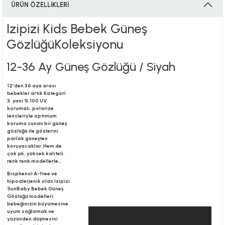
ÜRÜN ÖZELLİKLERİ
Izipizi Kids Bebek Güneş
i
GözlüğüKoleksiyonu
12-36 Ay Güneş Gözlüğü / Siyah
i
12'den 36 aya arası
bebekler artık Kategori
3, yani % 100 UV
korumalı, polarize
lensleriyle optimum
koruma sunan bir güneş
gözlüğü ile gözlerini
su
parlak güneşten
koruyacaklar. Hem de
çok şık, yüksek kaliteli,
renk renk modellerle...
Bisphenol A-free ve
hipoalerjenik olan Izipizi
SunBaby Bebek Güneş
Gözlüğü modelleri,
bebeğinizin büyümesine
uyum sağlamak ve
yüzünden düşmesini