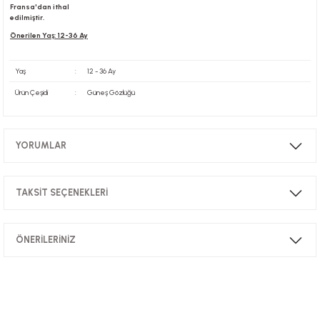
Fransa'dan ithal
edilmiştir.
Önerilen Yaş: 12-36 Ay
Yaş
:
12 - 36 Ay
Ürün Çeşidi
:
Güneş Gözlüğü
YORUMLAR
TAKSİT SEÇENEKLERİ
Bu ürüne ilk yorumu siz yapın!
ÖNERİLERİNİZ
Yorum Yaz
Bu ürünün fiyat bilgisi, resim, ürün açıklamalarında ve diğer konularda
yetersiz gördüğünüz noktaları öneri formunu kullanarak tarafımıza
iletebilirsiniz.
Görüş ve önerileriniz için teşekkür ederiz.