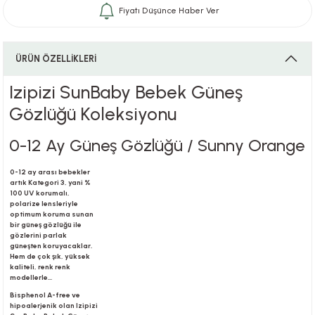
Fiyatı Düşünce Haber Ver
i
ÜRÜN ÖZELLİKLERİ
Izipizi SunBaby Bebek Güneş
Gözlüğü Koleksiyonu
i
0-12 Ay Güneş Gözlüğü / Sunny Orange
0-12 ay arası bebekler
artık Kategori 3, yani %
su
100 UV korumalı,
polarize lensleriyle
optimum koruma sunan
bir güneş gözlüğü ile
gözlerini parlak
güneşten koruyacaklar.
Hem de çok şık, yüksek
kaliteli, renk renk
modellerle...
Bisphenol A-free ve
hipoalerjenik olan Izipizi