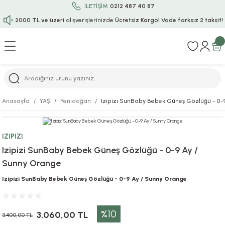
İLETİŞİM
0212 487 40 87
2000 TL ve üzeri
alışverişlerinizde
Ücretsiz Kargo!
Vade farksız 2 taksit!
Geri Dön
Geri Dön
Geri Dön
Geri Dön
Geri Dön
Geri Dön
Geri Dön
Geri Dön
Geri Dön
rı
uru
i
ı
epçe
Anasayfa
YAŞ
Yenidoğan
Izipizi SunBaby Bebek Güneş Gözlüğü - 0-
r
rı
 / Tattoos
leri
e
IZIPIZI
ları
uarlar
Koruma
ık-Bıçak
e
Izipizi SunBaby Bebek Güneş Gözlüğü - 0-9 Ay /
Sunny Orange
aklar
asyon Oyunları
ksesuarları
alzemeleri
bakları-Kase
rli Charm Bileklik
Izipizi SunBaby Bebek Güneş Gözlüğü - 0-9 Ay / Sunny Orange
ğu
arları
lir İsimli Çocuk Altın Bileklik
%10
ri
antası
ünleri
3.060,00 TL
3.400,00 TL