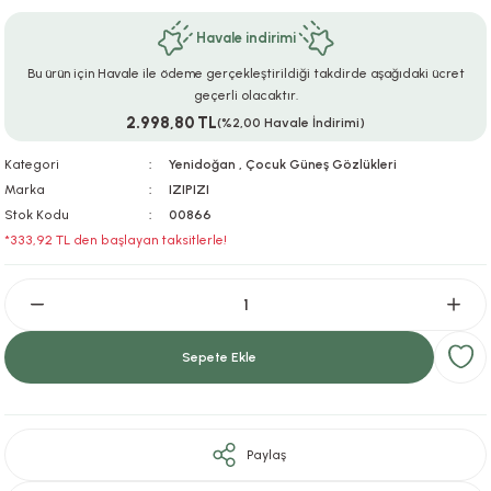
ar
r
e
i
Havale indirimi
Bu ürün için Havale ile ödeme gerçekleştirildiği takdirde aşağıdaki ücret
lar
ları
ye Ekipmanları
ü
oslar
geçerli olacaktır.
2.998,80 TL
(%2,00 Havale İndirimi)
bilyaları
ncakları
Kategori
Yenidoğan
,
Çocuk Güneş Gözlükleri
esuarları
arı
ılıfları
Marka
IZIPIZI
Stok Kodu
00866
*333,92 TL den başlayan taksitlerle!
k Aksesuarları
arı
lükleri
r
ı
lükleri
rı
ar
sı
Sepete Ekle
ı
Paylaş
ı