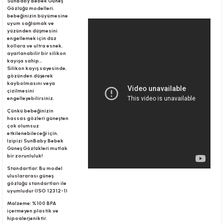
SunBaby Bebek Güneş
Gözlüğü modelleri,
bebeğinizin büyümesine
uyum sağlamak ve
r
yüzünden düşmesini
engellemek için düz
kollara ve ultra esnek,
ayarlanabilir bir silikon
kayışa sahip...
Silikon kayış sayesinde,
gözünden düşerek
kaybolmasını veya
çizilmesini
engelleyebilirsiniz.
Çünkü bebeğinizin
hassas gözleri güneşten
çok olumsuz
etkilenebileceği için,
Izipizi SunBaby Bebek
Güneş Gözlükleri mutlak
bir zorunluluk!
Standartlar: Bu model
uluslararası güneş
gözlüğü standartları ile
uyumludur (ISO 12312-1)
Malzeme: %100 BPA
içermeyen plastik ve
hipoalerjeniktir.