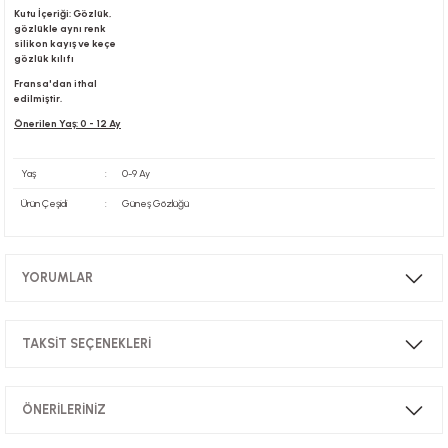
Kutu İçeriği: Gözlük,
gözlükle aynı renk
silikon kayış ve keçe
gözlük kılıfı
Fransa'dan ithal
edilmiştir.
Önerilen Yaş: 0 - 12 Ay
Yaş
:
0-9 Ay
Ürün Çeşidi
:
Güneş Gözlüğü
YORUMLAR
TAKSİT SEÇENEKLERİ
Bu ürüne ilk yorumu siz yapın!
ÖNERİLERİNİZ
Yorum Yaz